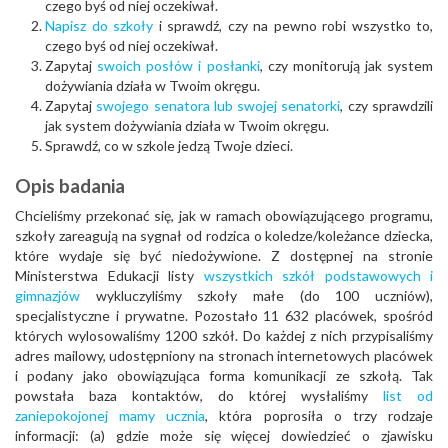
czego byś od niej oczekiwał.
Napisz do szkoły
i sprawdź, czy na pewno robi wszystko to,
czego byś od niej oczekiwał.
Zapytaj
swoich posłów i posłanki
, czy monitorują jak system
dożywiania działa w Twoim okręgu.
Zapytaj
swojego senatora lub swojej senatorki
, czy sprawdzili
jak system dożywiania działa w Twoim okręgu.
Sprawdź, co w szkole jedzą Twoje dzieci.
Opis badania
Chcieliśmy przekonać się, jak w ramach obowiązującego programu,
szkoły zareagują na sygnał od rodzica o koledze/koleżance dziecka,
które wydaje się być niedożywione. Z dostępnej na stronie
Ministerstwa Edukacji listy
wszystkich szkół podstawowych i
gimnazjów
wykluczyliśmy szkoły małe (do 100 uczniów),
specjalistyczne i prywatne. Pozostało 11 632 placówek, spośród
których wylosowaliśmy 1200 szkół. Do każdej z nich przypisaliśmy
adres mailowy, udostępniony na stronach internetowych placówek
i podany jako obowiązująca forma komunikacji ze szkołą. Tak
powstała baza kontaktów, do której wysłaliśmy
list od
zaniepokojonej mamy ucznia
, która poprosiła o trzy rodzaje
informacji: (a) gdzie może się więcej dowiedzieć o zjawisku