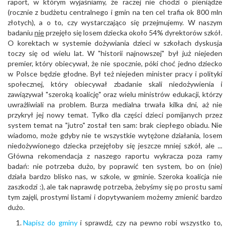
raport, w którym wyjaśniamy, że raczej nie chodzi o pieniądze
(rocznie z budżetu centralnego i gmin na ten cel trafia ok 800 mln
złotych), a o to, czy wystarczająco się przejmujemy. W naszym
badaniu
nie
przejęło się losem dziecka około 54% dyrektorów szkół.
O korektach w systemie dożywiania dzieci w szkołach dyskusja
toczy się od wielu lat. W "historii najnowszej" był już niejeden
premier, który obiecywał, że nie spocznie, póki choć jedno dziecko
w Polsce będzie głodne. Był też niejeden minister pracy i polityki
społecznej, który obiecywał zbadanie skali niedożywienia i
zawiązywał "szeroką koalicję" oraz wielu ministrów edukacji, którzy
uwrażliwiali na problem. Burza medialna trwała kilka dni, aż nie
przykrył jej nowy temat. Tylko dla części dzieci pomijanych przez
system temat na "jutro" został ten sam: brak ciepłego obiadu. Nie
wiadomo, może gdyby nie te wszystkie wytężone działania, losem
niedożywionego dziecka przejęłoby się jeszcze mniej szkół, ale ...
Główna rekomendacja z naszego raportu wykracza poza ramy
badań: nie potrzeba dużo, by poprawić ten system, bo on (nie)
działa bardzo blisko nas, w szkole, w gminie. Szeroka koalicja nie
zaszkodzi :), ale tak naprawdę potrzeba, żebyśmy się po prostu sami
tym zajęli, prostymi listami i dopytywaniem możemy zmienić bardzo
dużo.
Napisz do gminy
i sprawdź, czy na pewno robi wszystko to,