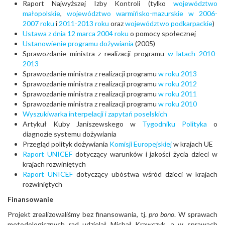
Raport Najwyższej Izby Kontroli (tylko
województwo
małopolskie
,
województwo warmińsko-mazurskie w 2006-
2007 roku
i
2011-2013 roku
oraz
województwo podkarpackie
)
Ustawa z dnia 12 marca 2004 roku
o pomocy społecznej
Ustanowienie programu dożywiania
(2005)
Sprawozdanie ministra z realizacji programu
w latach 2010-
2013
Sprawozdanie ministra z realizacji programu
w roku 2013
Sprawozdanie ministra z realizacji programu
w roku 2012
Sprawozdanie ministra z realizacji programu
w roku 2011
Sprawozdanie ministra z realizacji programu
w roku 2010
Wyszukiwarka interpelacji i zapytań poselskich
Artykuł Kuby Janiszewskego w
Tygodniku Polityka
o
diagnozie systemu dożywiania
Przegląd polityk dożywiania
Komisji Europejskiej
w krajach UE
Raport UNICEF
dotyczący warunków i jakości życia dzieci w
krajach rozwiniętych
Raport UNICEF
dotyczący ubóstwa wśród dzieci w krajach
rozwiniętych
Finansowanie
Projekt zrealizowaliśmy bez finansowania, tj.
pro bono
. W sprawach
metodologicznych rad udzielał Michał Krawczyk, a w sprawach