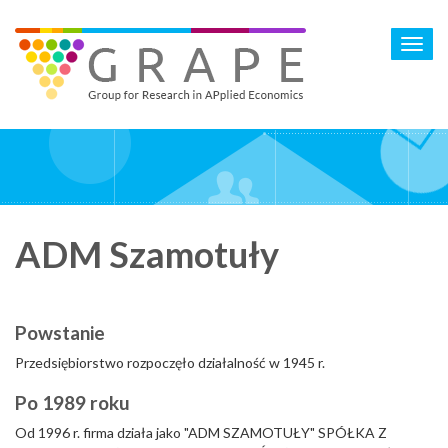
Skip
to
Toggl
main
navig
content
ADM Szamotuły
Powstanie
Przedsiębiorstwo rozpoczęło działalność w 1945 r.
Po 1989 roku
Od 1996 r. firma działa jako "ADM SZAMOTUŁY" SPÓŁKA Z