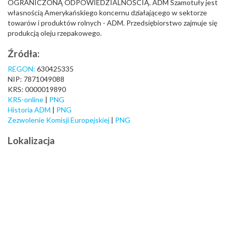
OGRANICZONĄ ODPOWIEDZIALNOŚCIĄ. ADM Szamotuły jest
własnością Amerykańskiego koncernu działającego w sektorze
towarów i produktów rolnych - ADM. Przedsiębiorstwo zajmuje się
produkcją oleju rzepakowego.
Źródła:
REGON:
630425335
NIP: 7871049088
KRS: 0000019890
KRS-online
|
PNG
Historia ADM
|
PNG
Zezwolenie Komisji Europejskiej
|
PNG
Lokalizacja