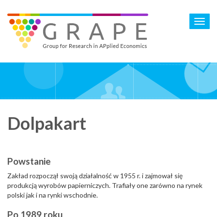
Skip
to
Toggl
main
navig
content
Dolpakart
Powstanie
Zakład rozpoczął swoją działalność w 1955 r. i zajmował się
produkcją wyrobów papierniczych. Trafiały one zarówno na rynek
polski jak i na rynki wschodnie.
Po 1989 roku