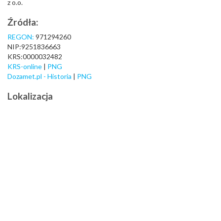
z o.o.
Źródła:
REGON:
971294260
NIP:9251836663
KRS:0000032482
KRS-online
|
PNG
Dozamet.pl - Historia
|
PNG
Lokalizacja