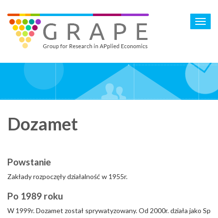
Skip
to
Toggl
main
navig
content
Dozamet
Powstanie
Zakłady rozpoczęły działalność w 1955r.
Po 1989 roku
W 1999r. Dozamet został sprywatyzowany. Od 2000r. działa jako Sp