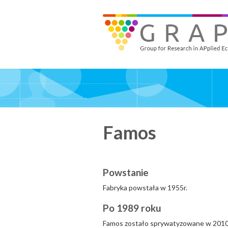
Skip
to
GRAPE - Group for Research in APplied Economics
‎@GRAPE_ORG
main
content
Famos
Powstanie
Fabryka powstała w 1955r.
Po 1989 roku
Famos zostało sprywatyzowane w 2010