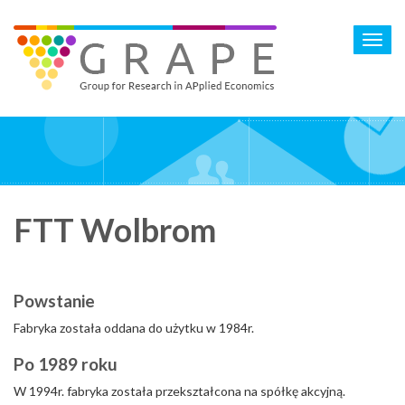
Skip
to
Toggl
main
navig
content
FTT Wolbrom
Powstanie
Fabryka została oddana do użytku w 1984r.
Po 1989 roku
W 1994r. fabryka została przekształcona na spółkę akcyjną.