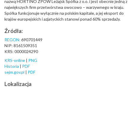
nazwą HORTINO ZPOW Leżajsk Spółka z o.o. i jest obecnie jedną z
największych firm przetwórstwa owocowo – warzywnego w kraju.
Spółka funkcjonuje wyłącznie na polskim kapitale, a jej eksport do
krajów europejskich i azjatyckich stanowi ponad 60% sprzedaży.
Źródła:
REGON:
690701449
NIP: 8161509351
KRS: 0000024290
KRS-online
|
PNG
Historia
|
PDF
sejm.gov.pl
|
PDF
Lokalizacja