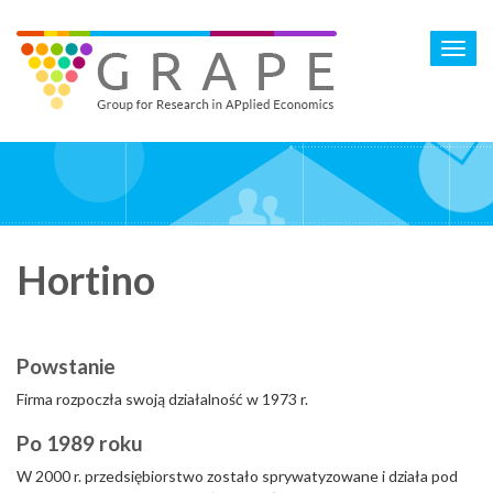
Skip
to
Toggl
main
navig
content
Hortino
Powstanie
Firma rozpoczła swoją działalność w 1973 r.
Po 1989 roku
W 2000 r. przedsiębiorstwo zostało sprywatyzowane i działa pod