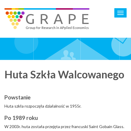
Skip
to
Toggl
main
navig
content
Huta Szkła Walcowanego
Powstanie
Huta szkła rozpoczęła działalność w 1955r.
Po 1989 roku
W 2003r. huta została przejęta przez francuski Saint Gobain Glass.