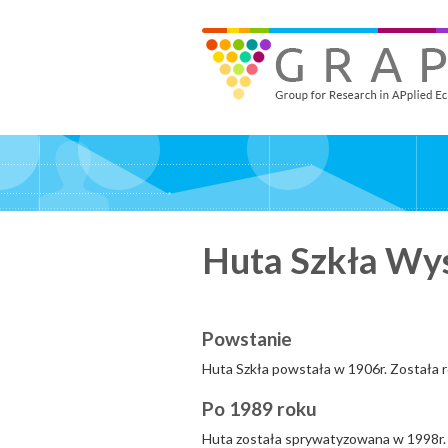
Skip
to
GRAPE - Group for Research in APplied Economics
‎@GRAPE_ORG
main
content
Huta Szkła Wy
Powstanie
Huta Szkła powstała w 1906r. Została
Po 1989 roku
Huta została sprywatyzowana w 1998r.