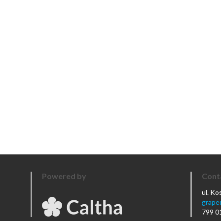
Powered by
Cont
ul. K
grape
799 0