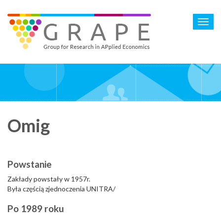
Skip
to
Toggl
main
navig
content
Omig
Powstanie
Zakłady powstały w 1957r.
Była częścią zjednoczenia UNITRA/
Po 1989 roku