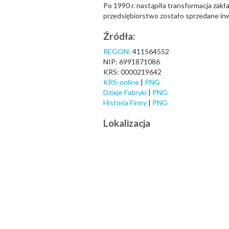
Po 1990 r. nastąpiła transformacja za
przedsiębiorstwo zostało sprzedane inw
Źródła:
REGON:
411564552
NIP: 6991871086
KRS: 0000219642
KRS-online
|
PNG
Dzieje Fabryki
|
PNG
Historia Firmy
|
PNG
Lokalizacja