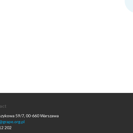
act
oszykowa 59/7, 00-660 Warszawa
@grape.org.pl
12 202