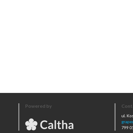
Powered by
Cont
ul. K
grape
799 0