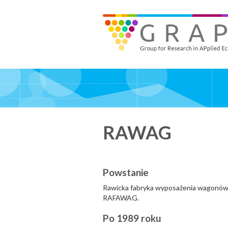
Skip
to
GRAPE - Group for Research in APplied Economics
‎@GRAPE_ORG
main
content
RAWAG
Powstanie
Rawicka fabryka wyposażenia wagonów
RAFAWAG.
Po 1989 roku