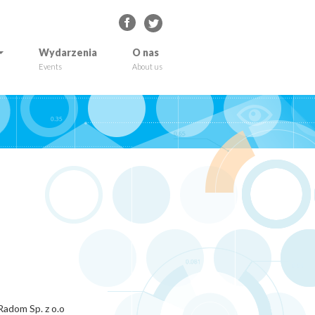
Wydarzenia
O nas
Events
About us
adom Sp. z o.o