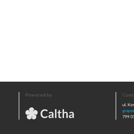
Powered by
Cont
ul. K
grape
799 0