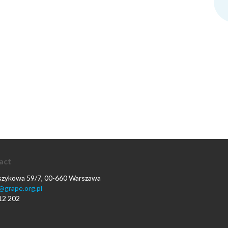
act
oszykowa 59/7, 00-660 Warszawa
@grape.org.pl
12 202