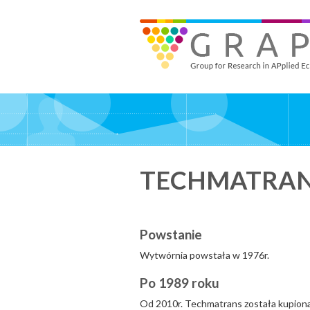
Skip
to
GRAPE - Group for Research in APplied Economics
‎@GRAPE_ORG
main
content
TECHMATRA
Powstanie
Wytwórnia powstała w 1976r.
Po 1989 roku
Od 2010r. Techmatrans została kupion