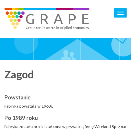
Skip
to
Toggl
main
navig
content
Zagod
Powstanie
Fabryka powstała w 1968r.
Po 1989 roku
Fabryka została przekształcona w prywatną firmę Wireland Sp. z o.o