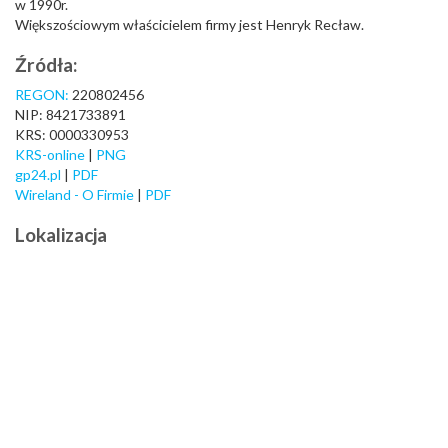
w 1990r.
Większościowym właścicielem firmy jest Henryk Recław.
Źródła:
REGON:
220802456
NIP: 8421733891
KRS: 0000330953
KRS-online
|
PNG
gp24.pl
|
PDF
Wireland - O Firmie
|
PDF
Lokalizacja