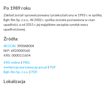
Po 1989 roku
Zakład został sprywatyzowany i przekształcony w 1993 r. w spółkę
Bgh-Rm Sp. z o.o.. W 2002 r. spółka została postawiona w stan
upadłości, a od 2015 r. jej majątkiem zarządza syndyk masy
upadłościowej.
Źródła:
REGON:
390068004
NIP: 6920000160
KRS: 0000111654
KRS-online
|
PNG
ewidencja.warszawa.ap.gov.pl
|
PDF
Bgh-Rm Sp. z o.o.
|
PDF
Lokalizacja