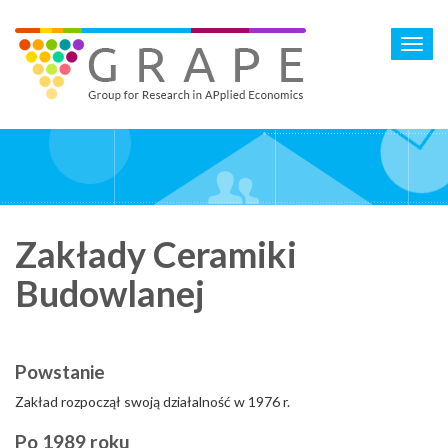
Skip
to
Toggl
main
navig
content
Zakłady Ceramiki
Budowlanej
Powstanie
Zakład rozpoczął swoją działalność w 1976 r.
Po 1989 roku