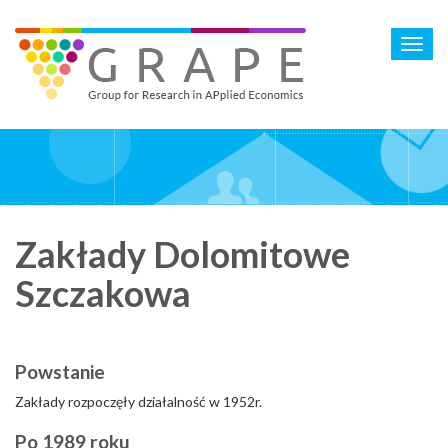
Skip
to
Toggl
main
navig
content
Zakłady Dolomitowe
Szczakowa
Powstanie
Zakłady rozpoczęły działalność w 1952r.
Po 1989 roku