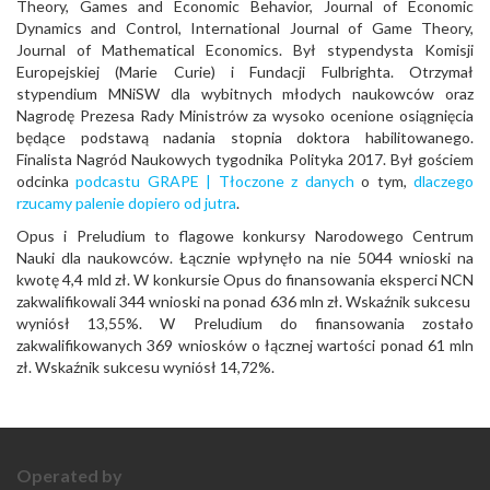
Theory, Games and Economic Behavior, Journal of Economic
Dynamics and Control, International Journal of Game Theory,
Journal of Mathematical Economics. Był stypendysta Komisji
Europejskiej (Marie Curie) i Fundacji Fulbrighta. Otrzymał
stypendium MNiSW dla wybitnych młodych naukowców oraz
Nagrodę Prezesa Rady Ministrów za wysoko ocenione osiągnięcia
będące podstawą nadania stopnia doktora habilitowanego.
Finalista Nagród Naukowych tygodnika Polityka 2017. Był gościem
odcinka
podcastu GRAPE | Tłoczone z danych
o tym,
dlaczego
rzucamy palenie dopiero od jutra
.
Opus i Preludium to flagowe konkursy Narodowego Centrum
Nauki dla naukowców. Łącznie wpłynęło na nie 5044 wnioski na
kwotę 4,4 mld zł. W konkursie Opus do finansowania eksperci NCN
zakwalifikowali 344 wnioski na ponad 636 mln zł. Wskaźnik sukcesu
wyniósł 13,55%. W Preludium do finansowania zostało
zakwalifikowanych 369 wniosków o łącznej wartości ponad 61 mln
zł. Wskaźnik sukcesu wyniósł 14,72%.
Operated by