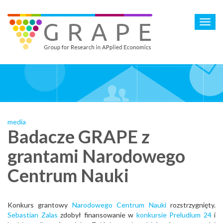
Skip
to
Toggl
main
navig
content
media
Badacze GRAPE z
grantami Narodowego
Centrum Nauki
Konkurs grantowy
Narodowego Centrum Nauki
rozstrzygnięty.
Sebastian Zalas
zdobył finansowanie w
konkursie Preludium 24
i