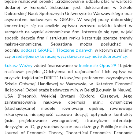
będzie realizował projekt „Zróżnicowanie udziału płac w wartości
dodanej w Europie”. Sebastian jest doktorantem w Szkole
Doktorskiej Nauk Społecznych Uniwersytetu Warszawskiego oraz
asystentem badawczym w GRAPE. W swojej pracy doktorskiej
koncentruje się na analizie wpływu wzrostu udziału kobiet w
zarządach na wyniki ekonomiczne firm. Interesuje się tym, w jaki
sposób decyzje firm i struktura rynku kształtują szersze trendy
makroekonomiczne. Sebastiana można posłuchać w
odcinku
podcast GRAPE | Tłoczone z danych
, w którym pytaliśmy,
czy
przedsiębiorcy to raczej wyzyskiwacze czy może dobroczyńcy
.
Łukasz Woźny
zdobyl finansowanie w
konkursie Opus 29
i będzie
realizował projekt „Odchylenia od racjonalności i ich wpływ na
przyszłe trajektorie: DRIFT”. Łukasz jest profesorem zwyczajnym w
Szkole Głównej Handlowej w Warszawie, w Katedrze Ekonomii
Ilościowej. Odbył staże badawcze m.in. w Belgii (Louvain-la-Neuve),
USA (Pheonix), Wielkiej Brytanii (Oxford, Glasgow). Jego
zainteresowania naukowe obejmują m.in.: dynamiczne
(stochastyczne) modele równowagi ogólnej, równowaga
rekursywna, niespójność czasowa decyzji, optymalne kontrakty
(m.in. projektowanie wynagrodzeń), strategiczne interakcje
decyzyjne w IO, gry stochastyczne oraz duże gry. Publikuje m.in. w
Journal of Economic Theory, Theoretical Economics, Economic