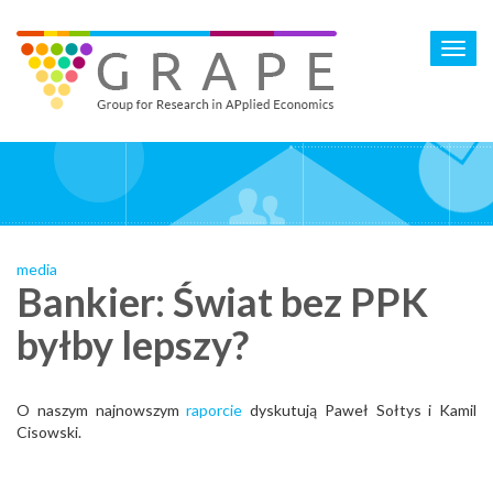
Skip
to
Toggl
main
navig
content
media
Bankier: Świat bez PPK
byłby lepszy?
O naszym najnowszym
raporcie
dyskutują Paweł Sołtys i Kamil
Cisowski​.