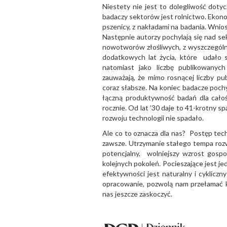
Niestety nie jest to dolegliwość dot
badaczy sektorów jest rolnictwo. Ekono
pszenicy, z nakładami na badania. Wni
Następnie autorzy pochylają się nad 
nowotworów złośliwych, z wyszczególni
dodatkowych lat życia, które udało s
natomiast jako liczbę publikowanyc
zauważają, że mimo rosnącej liczby pu
coraz słabsze. Na koniec badacze pochy
łączną produktywność badań dla całoś
rocznie. Od lat ’30 daje to 41-krotny 
rozwoju technologii nie spadało.
Ale co to oznacza dla nas? Postęp techn
zawsze. Utrzymanie stałego tempa ro
potencjalny, wolniejszy wzrost gospo
kolejnych pokoleń. Pocieszające jest je
efektywności jest naturalny i cyklicz
opracowanie, pozwolą nam przełamać 
nas jeszcze zaskoczyć.