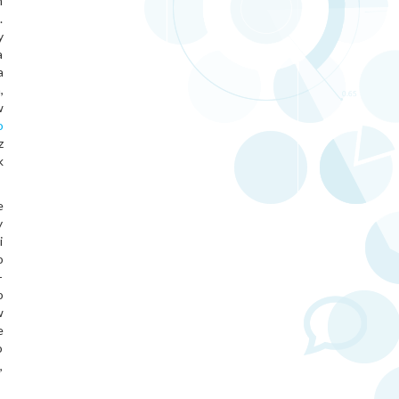
m
.
y
a
a
,
w
o
z
k
e
y
i
o
-
o
w
e
o
,