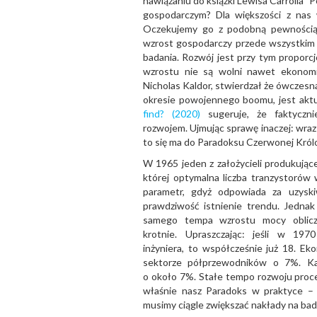
nawiązaniu do książki Lewisa Carrolla "Po
gospodarczym? Dla większości z nas 
Oczekujemy go z podobną pewnością,
wzrost gospodarczy przede wszystkim
badania. Rozwój jest przy tym propo
wzrostu nie są wolni nawet ekonom
Nicholas Kaldor, stwierdzał że ówczesna
okresie powojennego boomu, jest akt
find? (2020)
sugeruje, że faktyczni
rozwojem. Ujmując sprawę inaczej: wra
to się ma do Paradoksu Czerwonej Kró
W 1965 jeden z założycieli produkujące
której optymalna liczba tranzystorów
parametr, gdyż odpowiada za uzyskiw
prawdziwość istnienie trendu. Jednak k
samego tempa wzrostu mocy oblicz
krotnie. Upraszczając: jeśli w 19
inżyniera, to współcześnie już 18. Ek
sektorze półprzewodników o 7%. Ka
o około 7%. Stałe tempo rozwoju proce
właśnie nasz Paradoks w praktyce – 
musimy ciągle zwiększać nakłady na ba