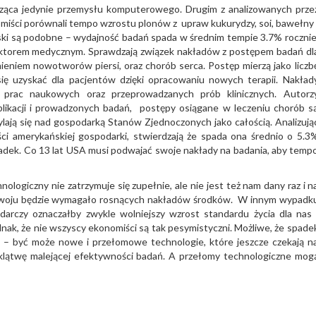
ycząca jedynie przemysłu komputerowego. Drugim z analizowanych prze
miści porównali tempo wzrostu plonów z upraw kukurydzy, soi, bawełny 
oski są podobne – wydajność badań spada w średnim tempie 3.7% rocznie
sektorem medycznym. Sprawdzają związek nakładów z postępem badań dl
eniem nowotworów piersi, oraz chorób serca. Postęp mierzą jako liczb
ię uzyskać dla pacjentów dzięki opracowaniu nowych terapii. Nakład
h prac naukowych oraz przeprowadzanych prób klinicznych. Autorz
blikacji i prowadzonych badań, postępy osiągane w leczeniu chorób s
lają się nad gospodarką Stanów Zjednoczonych jako całością. Analizują
ci amerykańskiej gospodarki, stwierdzają że spada ona średnio o 5.3
spadek. Co 13 lat USA musi podwajać swoje nakłady na badania, aby temp
ologiczny nie zatrzymuje się zupełnie, ale nie jest też nam dany raz i n
zwoju będzie wymagało rosnących nakładów środków. W innym wypadk
darczy oznaczałby zwykle wolniejszy wzrost standardu życia dla nas 
dnak, że nie wszyscy ekonomiści są tak pesymistyczni. Możliwe, że spade
ny – być może nowe i przełomowe technologie, które jeszcze czekają n
klątwę malejącej efektywności badań. A przełomy technologiczne mog