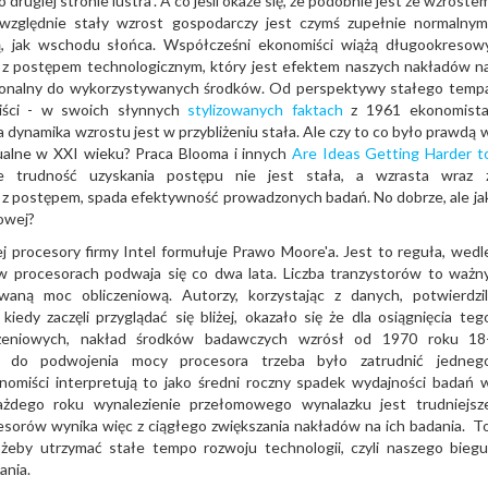
 drugiej stronie lustra". A co jeśli okaże się, że podobnie jest ze wzroste
względnie stały wzrost gospodarczy jest czymś zupełnie normalnym
 jak wschodu słońca. Współcześni ekonomiści wiążą długookresow
 z postępem technologicznym, który jest efektem naszych nakładów n
rcjonalny do wykorzystywanych środków. Od perspektywy stałego temp
iści - w swoich słynnych
stylizowanych faktach
z 1961 ekonomista
 dynamika wzrostu jest w przybliżeniu stała. Ale czy to co było prawdą 
ualne w XXI wieku? Praca Blooma i innych
Are Ideas Getting Harder t
e trudność uzyskania postępu nie jest stała, a wzrasta wraz 
z z postępem, spada efektywność prowadzonych badań. No dobrze, ale ja
lowej?
j procesory firmy Intel formułuje Prawo Moore'a. Jest to reguła, wedl
 w procesorach podwaja się co dwa lata. Liczba tranzystorów to ważn
aną moc obliczeniową. Autorzy, korzystając z danych, potwierdzil
iedy zaczęli przyglądać się bliżej, okazało się że dla osiągnięcia teg
eniowych, nakład środków badawczych wzrósł od 1970 roku 18
70 do podwojenia mocy procesora trzeba było zatrudnić jedneg
onomiści interpretują to jako średni roczny spadek wydajności badań 
żdego roku wynalezienie przełomowego wynalazku jest trudniejsz
sorów wynika więc z ciągłego zwiększania nakładów na ich badania. T
żeby utrzymać stałe tempo rozwoju technologii, czyli naszego biegu
dania.