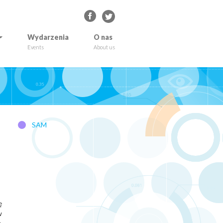
Wydarzenia
O nas
Events
About us
SAM
ę
w