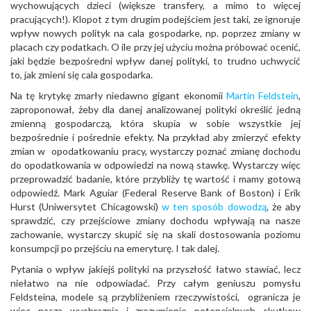
wychowujących dzieci (większe transfery, a mimo to więcej
pracujących!). Klopot z tym drugim podejściem jest taki, ze ignoruje
wpływ nowych polityk na cala gospodarke, np. poprzez zmiany w
placach czy podatkach. O ile przy jej użyciu można próbować ocenić,
jaki będzie bezpośredni wpływ danej polityki, to trudno uchwycić
to, jak zmieni się cala gospodarka.
Na tę krytykę zmarły niedawno gigant ekonomii
Martin Feldstein
,
zaproponował, żeby dla danej analizowanej polityki określić jedną
zmienną gospodarczą, która skupia w sobie wszystkie jej
bezpośrednie i pośrednie efekty. Na przykład aby zmierzyć efekty
zmian w opodatkowaniu pracy, wystarczy poznać zmianę dochodu
do opodatkowania w odpowiedzi na nową stawkę. Wystarczy więc
przeprowadzić badanie, które przybliży tę wartość i mamy gotową
odpowiedź. Mark Aguiar (Federal Reserve Bank of Boston) i Erik
Hurst (Uniwersytet Chicagowski)
w ten sposób dowodzą
, że aby
sprawdzić, czy przejściowe zmiany dochodu wpływają na nasze
zachowanie, wystarczy skupić się na skali dostosowania poziomu
konsumpcji po przejściu na emeryturę. I tak dalej.
Pytania o wpływ jakiejś polityki na przyszłość łatwo stawiać, lecz
niełatwo na nie odpowiadać. Przy całym geniuszu pomysłu
Feldsteina, modele są przybliżeniem rzeczywistości, ogranicza je
wiec nasza wyobraznia i zrozumienie potencjalnych skutkow