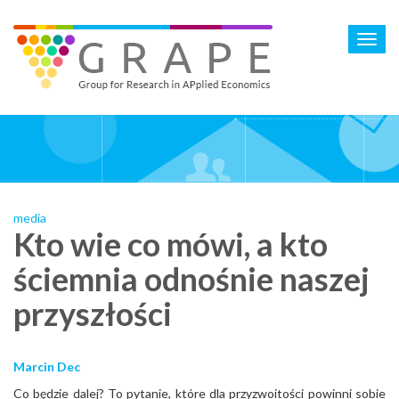
Skip
to
Toggl
main
navig
content
media
Kto wie co mówi, a kto
ściemnia odnośnie naszej
przyszłości
Marcin Dec
Co będzie dalej? To pytanie, które dla przyzwoitości powinni sobie