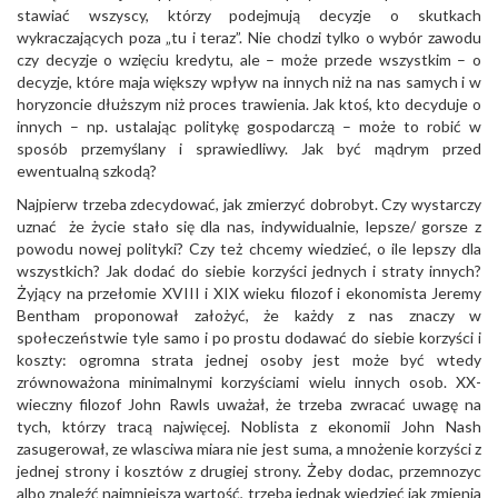
stawiać wszyscy, którzy podejmują decyzje o skutkach
wykraczających poza „tu i teraz”. Nie chodzi tylko o wybór zawodu
czy decyzje o wzięciu kredytu, ale – może przede wszystkim – o
decyzje, które maja większy wpływ na innych niż na nas samych i w
horyzoncie dłuższym niż proces trawienia. Jak ktoś, kto decyduje o
innych – np. ustalając politykę gospodarczą – może to robić w
sposób przemyślany i sprawiedliwy. Jak być mądrym przed
ewentualną szkodą?
Najpierw trzeba zdecydować, jak zmierzyć dobrobyt. Czy wystarczy
uznać że życie stało się dla nas, indywidualnie, lepsze/ gorsze z
powodu nowej polityki? Czy też chcemy wiedzieć, o ile lepszy dla
wszystkich? Jak dodać do siebie korzyści jednych i straty innych?
Żyjący na przełomie XVIII i XIX wieku filozof i ekonomista Jeremy
Bentham proponował założyć, że każdy z nas znaczy w
społeczeństwie tyle samo i po prostu dodawać do siebie korzyści i
koszty: ogromna strata jednej osoby jest może być wtedy
zrównoważona minimalnymi korzyściami wielu innych osob. XX-
wieczny filozof John Rawls uważał, że trzeba zwracać uwagę na
tych, którzy tracą najwięcej. Noblista z ekonomii John Nash
zasugerował, ze wlasciwa miara nie jest suma, a mnożenie korzyści z
jednej strony i kosztów z drugiej strony. Żeby dodac, przemnozyc
albo znaleźć najmniejsza wartość, trzeba jednak wiedzieć jak zmienia