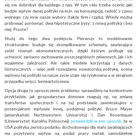
się ow dobrobyt dla każdego z nas. W tym celu trzeba ocenic jaki
bedzie wpływ danej polityki na m.in. na konsumpcję, radość z czasu
wolnego czy inne nasze wybory (także firm i rządu). Wtedy można
próbować porównać dwa hipotetyczne byty: z nową polityką i bez
niej. Proste?
Służą do tego dwa podejscia. Pierwszy to modelowanie
strukturalne: buduje się skomplikowane schematy, zawierające
setki równań ekonometrycznych, dzięki którym próbuje się
uchwycić zarówno zachowanie poszczególnych zmiennych, jak i ich
wzajemne zależności. Ale takie modele korzystają z danych
historycznych – więc jeśli rozważamy nowatorską politykę, ocena
wpływu tej polityki na nasze zycie staje się ryzykowna a w skrajnym
przypadku wręcz bezwartościowa.
Opcja druga to uproszczenie problemu: sprawdźmy na konkretnym
przykładzie, jak gospodarstwa domowe reagują np. na zmianę
transferów społecznych i na tej podstawie zawnioskujmy o
potencjalnym wpływie innej, podobnej polityki. Bruce Mayer
(amerykański Northwestern University) i Dan Rosenbaum
(Uniwersytet Karoliny Północnej)
potwierdzili w ten sposób,
że w
USA polityka zwrotu podatku dochodowego dla mało zarabiających
ma pozytywny wpływ na podaż pracy matek samodzielnie