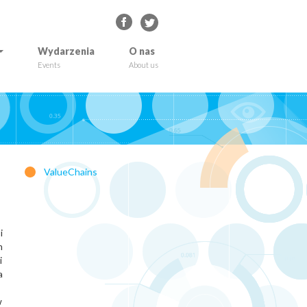
Wydarzenia
O nas
Events
About us
ValueChains
i
m
i
a
w