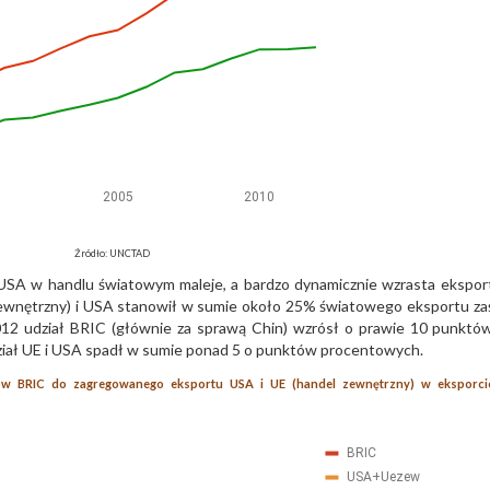
Źródło: UNCTAD
 USA w handlu światowym maleje, a bardzo dynamicznie wzrasta ekspor
zewnętrzny) i USA stanowił w sumie około 25% światowego eksportu za
2 udział BRIC (głównie za sprawą Chin) wzrósł o prawie 10 punktó
ał UE i USA spadł w sumie ponad 5 o punktów procentowych.
ów BRIC do zagregowanego eksportu USA i UE (handel zewnętrzny) w eksporci