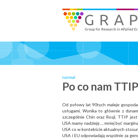
Skip
to
GRAPE - Group for Research in APplied Economics
‎@GRAPE_ORG
main
content
normal
Po co nam TTIP
Od połowy lat 90tych maleje gospodarc
usługami. Wynika to głównie z dynamic
szczególnie Chin oraz Rosji. TTIP jes
USA mamy nadzieję … mniej być margin
USA co w kontekście aktualnych stos
USA i EU odpowiadają wspólnie za ge