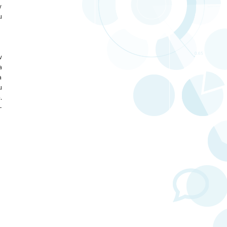
w
u
w
a
a
u
.
-