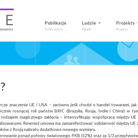
Publikacje
Ludzie
Projekty
Publications
People
Projects
?
ze znaczenie UE i USA – zarówno jeśli chodzi o handel towarami, jak 
znie rosnącej roli państw BRIC (Brazylia, Rosja, Indie i Chiny) w ty
t rodzajem magicznego zaklęcia – intensyfikując współpracę między UE 
alizowanymi. Również umowa ma zamanifestować solidarność między UE 
unków z Rosją nabrało dodatkowo nowego wymiaru.
nerowanie ponad połowy światowego PKB (52%) oraz za 1/3 przepływó