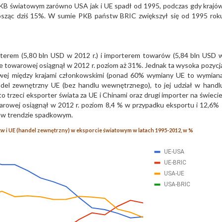
PKB światowym zarówno USA jak i UE spadł od 1995, podczas gdy krajó
nosząc dziś 15%. W sumie PKB państw BRIC zwiększył się od 1995 rok
rterem (5,80 bln USD w 2012 r.) i importerem towarów (5,84 bln USD 
e towarowej osiągnął w 2012 r. poziom aż 31%. Jednak ta wysoka pozycj
wej między krajami członkowskimi (ponad 60% wymiany UE to wymian
ndel zewnętrzny UE (bez handlu wewnętrznego), to jej udział w handl
 trzeci eksporter świata za UE i Chinami oraz drugi importer na świecie
rowej osiągnął w 2012 r. poziom 8,4 % w przypadku eksportu i 12,6% 
ak w trendzie spadkowym.
 i UE (handel zewnętrzny) w eksporcie światowym w latach 1995-2012, w %