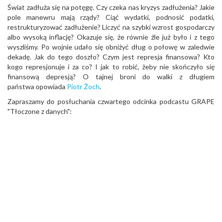
Świat zadłuża się na potęgę. Czy czeka nas kryzys zadłużenia? Jakie
pole manewru mają rządy? Ciąć wydatki, podnosić podatki,
restrukturyzować zadłużenie? Liczyć na szybki wzrost gospodarczy
albo wysoką inflację? Okazuje się, że równie źle już było i z tego
wyszliśmy. Po wojnie udało się obniżyć dług o połowę w zaledwie
dekadę. Jak do tego doszło? Czym jest represja finansowa? Kto
kogo represjonuje i za co? I jak to robić, żeby nie skończyło się
finansową depresją? O tajnej broni do walki z długiem
państwa opowiada
Piotr Żoch
.
Zapraszamy do posłuchania czwartego odcinka podcastu GRAPE
"Tłoczone z danych":