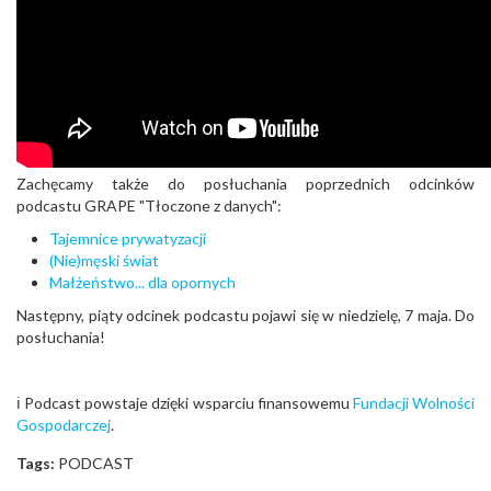
Zachęcamy także do posłuchania poprzednich odcinków
podcastu GRAPE "Tłoczone z danych":
Tajemnice prywatyzacji
(Nie)męski świat
Małżeństwo... dla opornych
Następny, piąty odcinek podcastu pojawi się w niedzielę, 7 maja. Do
posłuchania!
ℹ️ Podcast powstaje dzięki wsparciu finansowemu
Fundacji Wolności
Gospodarczej
.
Tags:
PODCAST