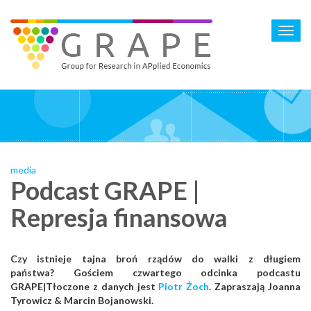
Skip
to
Toggl
main
navig
content
media
Podcast GRAPE |
Represja finansowa
Czy istnieje tajna broń rządów do walki z długiem
państwa? Gościem czwartego odcinka podcastu
GRAPE|Tłoczone z danych jest
Piotr Żoch
. Zapraszają Joanna
Tyrowicz & Marcin Bojanowski.