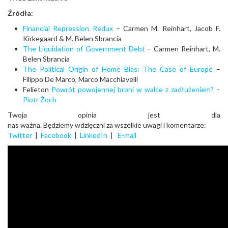
Źródła:
Financial Repression Redux
– Carmen M. Reinhart, Jacob F.
Kirkegaard & M. Belen Sbrancia
The Liquidation of Government Debt
– Carmen Reinhart, M.
Belen Sbrancia
The Political Origin of Home Bias: The Case of Europe
–
Filippo De Marco, Marco Macchiavelli
Felieton
Powrót powojennej broni w walce z zadłużeniem?
–
Piotr Żoch
Twoja opinia jest dla
nas ważna. Będziemy wdzięczni za wszelkie uwagi i komentarze:
Twitter
|
Facebook
|
LinkedIn
|
E-mail