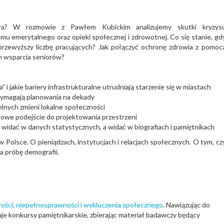
ra? W rozmowie z Pawłem Kubickim analizujemy skutki kryzys
mu emerytalnego oraz opieki społecznej i zdrowotnej. Co się stanie, gd
rzewyższy liczbę pracujących? Jak połączyć ochronę zdrowia z pomoc
m wsparcia seniorów?
” i jakie bariery infrastrukturalne utrudniają starzenie się w miastach
wymagają planowania na dekady
elnych zmieni lokalne społeczności
nowe podejście do projektowania przestrzeni
 widać w danych statystycznych, a widać w biografiach i pamiętnikach
w Polsce. O pieniądzach, instytucjach i relacjach społecznych. O tym, cz
a próbę demografii.
rości, niepełnosprawności i wykluczenia społecznego
. Nawiązując do
je konkursy pamiętnikarskie, zbierając materiał badawczy będący