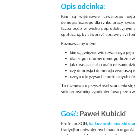
Opis odcinka:
Kim są więźniowie czwartego pięt
demograficznego dla rynku pracy, syste
liczba osób w wieku poprodukcyjnym p
społeczną, by stworzyć sprawny syste
Rozmawiamy o tym:
kim są „więźniowie czwartego piętra
dlaczego reformy demograficzne 
jak rosnąca liczba osób niesamodzi
czy depresja i demencja wymuszą 
czego o kryzysach społecznych nie
To rozmowa o przyszłości starzenia się 
solidarność międzypokoleniowa przetrw
Gość:
Paweł Kubicki
Profesor SGH,
badacz problematyki sta
tradycji przedwojennych badań organizu