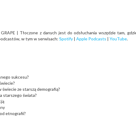
GRAPE | Tłoczone z danych jest do odsłuchania wszędzie tam, gdzi
podcastów, w tym w serwisach:
Spotify
|
Apple Podcasts
|
YouTube
.
asnego sukcesu?
 świecie?
 świecie ze starszą demografią?
la starszego świata?
cją
iany
od etnografii?