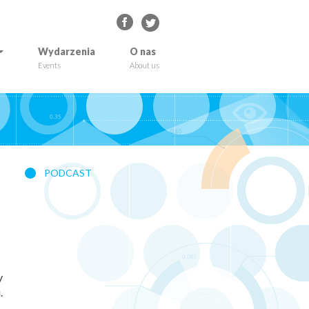
Wydarzenia
O nas
Events
About us
PODCAST
y
.