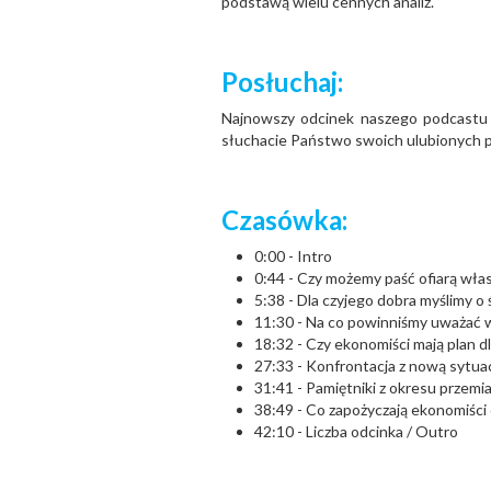
podstawą wielu cennych analiz.
Posłuchaj:
Najnowszy odcinek naszego podcastu 
słuchacie Państwo swoich ulubionych 
Czasówka:
0:00 - Intro
0:44 - Czy możemy paść ofiarą wł
5:38 - Dla czyjego dobra myślimy o
11:30 - Na co powinniśmy uważać w
18:32 - Czy ekonomiści mają plan d
27:33 - Konfrontacja z nową sytua
31:41 - Pamiętniki z okresu przem
38:49 - Co zapożyczają ekonomiści 
42:10 - Liczba odcinka / Outro