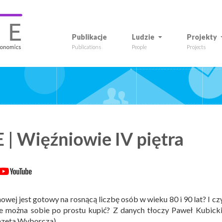
Publikacje
Ludzie
Projekty
Publications
People
Projects
| Więźniowie IV piętra
wej jest gotowy na rosnącą liczbę osób w wieku 80 i 90 lat? I cz
e można sobie po prostu kupić? Z danych tłoczy Paweł Kubicki
azeta Wyborcza).