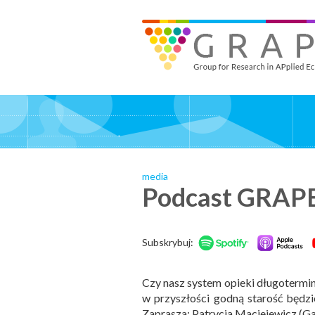
Skip
to
GRAPE - Group for Research in APplied Economics
‎@GRAPE_ORG
main
content
media
Podcast GRAPE 
Subskrybuj:
Czy nasz system opieki długotermino
w przyszłości godną starość będzi
Zaprasza: Patrycja Maciejewicz (G