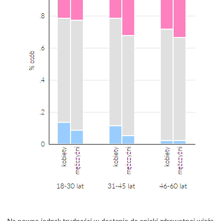
Na pewno jednak trudności w dostępie do opieki zdrowotnej wiążą