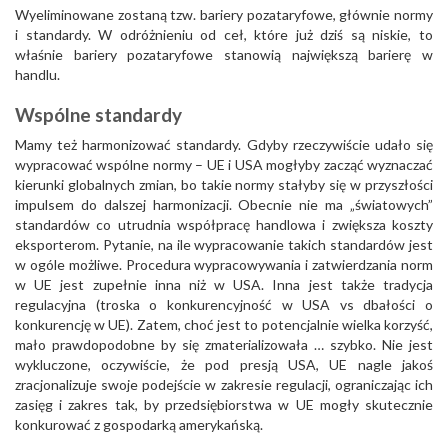
Wyeliminowane zostaną tzw. bariery pozataryfowe, głównie normy
i standardy. W odróżnieniu od ceł, które już dziś są niskie, to
właśnie bariery pozataryfowe stanowią największą barierę w
handlu.
Wspólne standardy
Mamy też harmonizować standardy. Gdyby rzeczywiście udało się
wypracować wspólne normy – UE i USA mogłyby zacząć wyznaczać
kierunki globalnych zmian, bo takie normy stałyby się w przyszłości
impulsem do dalszej harmonizacji. Obecnie nie ma „światowych”
standardów co utrudnia współpracę handlowa i zwiększa koszty
eksporterom. Pytanie, na ile wypracowanie takich standardów jest
w ogóle możliwe. Procedura wypracowywania i zatwierdzania norm
w UE jest zupełnie inna niż w USA. Inna jest także tradycja
regulacyjna (troska o konkurencyjność w USA vs dbałości o
konkurencję w UE). Zatem, choć jest to potencjalnie wielka korzyść,
mało prawdopodobne by się zmaterializowała … szybko. Nie jest
wykluczone, oczywiście, że pod presją USA, UE nagle jakoś
zracjonalizuje swoje podejście w zakresie regulacji, ograniczając ich
zasięg i zakres tak, by przedsiębiorstwa w UE mogły skutecznie
konkurować z gospodarką amerykańską.