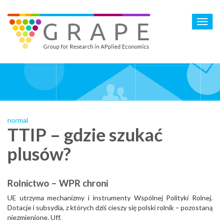
Skip
to
Toggl
main
navig
content
normal
TTIP – gdzie szukać
plusów?
Rolnictwo – WPR chroni
UE utrzyma mechanizmy i instrumenty Wspólnej Polityki Rolnej.
Dotacje i subsydia, z których dziś cieszy się polski rolnik – pozostaną
niezmienione. Uff.