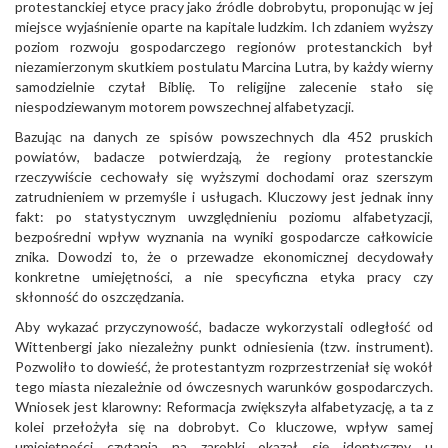
protestanckiej etyce pracy jako źródle dobrobytu, proponując w jej
miejsce wyjaśnienie oparte na kapitale ludzkim. Ich zdaniem wyższy
poziom rozwoju gospodarczego regionów protestanckich był
niezamierzonym skutkiem postulatu Marcina Lutra, by każdy wierny
samodzielnie czytał Biblię. To religijne zalecenie stało się
niespodziewanym motorem powszechnej alfabetyzacji.
Bazując na danych ze spisów powszechnych dla 452 pruskich
powiatów, badacze potwierdzają, że regiony protestanckie
rzeczywiście cechowały się wyższymi dochodami oraz szerszym
zatrudnieniem w przemyśle i usługach. Kluczowy jest jednak inny
fakt: po statystycznym uwzględnieniu poziomu alfabetyzacji,
bezpośredni wpływ wyznania na wyniki gospodarcze całkowicie
znika. Dowodzi to, że o przewadze ekonomicznej decydowały
konkretne umiejętności, a nie specyficzna etyka pracy czy
skłonność do oszczędzania.
Aby wykazać przyczynowość, badacze wykorzystali odległość od
Wittenbergi jako niezależny punkt odniesienia (tzw. instrument).
Pozwoliło to dowieść, że protestantyzm rozprzestrzeniał się wokół
tego miasta niezależnie od ówczesnych warunków gospodarczych.
Wniosek jest klarowny: Reformacja zwiększyła alfabetyzację, a ta z
kolei przełożyła się na dobrobyt. Co kluczowe, wpływ samej
umiejętności czytania na zarobki okazał się identyczny u