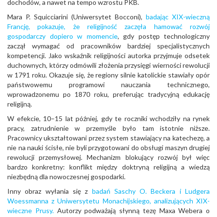
dochodów, a nawet na tempo wzrostu PKB.
Mara P. Squicciarini (Uniwersytet Bocconi),
badając XIX-wieczną
Francję, pokazuje, że religijność zaczęła hamować rozwój
gospodarczy dopiero w momencie
, gdy postęp technologiczny
zaczął wymagać od pracowników bardziej specjalistycznych
kompetencji. Jako wskaźnik religijności autorka przyjmuje odsetek
duchownych, którzy odmówili złożenia przysięgi wierności rewolucji
w 1791 roku. Okazuje się, że regiony silnie katolickie stawiały opór
państwowemu programowi nauczania technicznego,
wprowadzonemu po 1870 roku, preferując tradycyjną edukację
religijną.
W efekcie, 10–15 lat później, gdy te roczniki wchodziły na rynek
pracy, zatrudnienie w przemyśle było tam istotnie niższe.
Pracownicy ukształtowani przez system stawiający na katechezę, a
nie na nauki ścisłe, nie byli przygotowani do obsługi maszyn drugiej
rewolucji przemysłowej. Mechanizm blokujący rozwój był więc
bardzo konkretny: konflikt między doktryną religijną a wiedzą
niezbędną dla nowoczesnej gospodarki.
Inny obraz wyłania się z
badań Saschy O. Beckera i Ludgera
Woessmanna z Uniwersytetu Monachijskiego, analizujących XIX-
wieczne Prusy.
Autorzy podważają słynną tezę Maxa Webera o