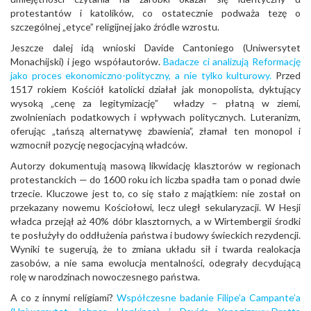
protestantów i katolików, co ostatecznie podważa tezę o
szczególnej „etyce” religijnej jako źródle wzrostu.
Jeszcze dalej idą wnioski Davide Cantoniego (Uniwersytet
Monachijski) i jego współautorów.
Badacze ci analizują Reformację
jako proces ekonomiczno-polityczny, a nie tylko kulturowy.
Przed
1517 rokiem Kościół katolicki działał jak monopolista, dyktujący
wysoką „cenę za legitymizację” władzy – płatną w ziemi,
zwolnieniach podatkowych i wpływach politycznych. Luteranizm,
oferując „tańszą alternatywę zbawienia”, złamał ten monopol i
wzmocnił pozycję negocjacyjną władców.
Autorzy dokumentują masową likwidację klasztorów w regionach
protestanckich — do 1600 roku ich liczba spadła tam o ponad dwie
trzecie. Kluczowe jest to, co się stało z majątkiem: nie został on
przekazany nowemu Kościołowi, lecz uległ sekularyzacji. W Hesji
władca przejął aż 40% dóbr klasztornych, a w Wirtembergii środki
te posłużyły do oddłużenia państwa i budowy świeckich rezydencji.
Wyniki te sugerują, że to zmiana układu sił i twarda realokacja
zasobów, a nie sama ewolucja mentalności, odegrały decydującą
rolę w narodzinach nowoczesnego państwa.
A co z innymi religiami?
Współczesne badanie Filipe’a Campante’a