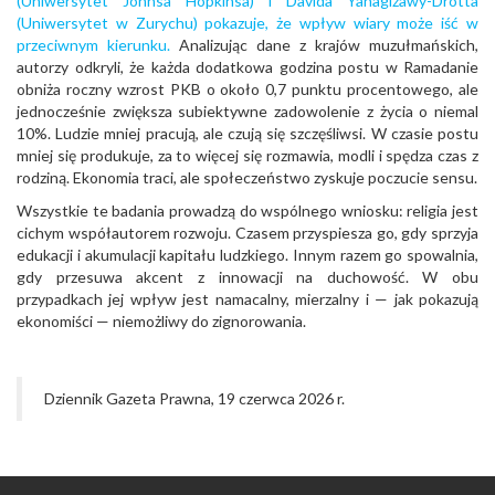
(Uniwersytet Johnsa Hopkinsa) i Davida Yanagizawy-Drotta
(Uniwersytet w Zurychu) pokazuje, że wpływ wiary może iść w
przeciwnym kierunku.
Analizując dane z krajów muzułmańskich,
autorzy odkryli, że każda dodatkowa godzina postu w Ramadanie
obniża roczny wzrost PKB o około 0,7 punktu procentowego, ale
jednocześnie zwiększa subiektywne zadowolenie z życia o niemal
10%. Ludzie mniej pracują, ale czują się szczęśliwsi. W czasie postu
mniej się produkuje, za to więcej się rozmawia, modli i spędza czas z
rodziną. Ekonomia traci, ale społeczeństwo zyskuje poczucie sensu.
Wszystkie te badania prowadzą do wspólnego wniosku: religia jest
cichym współautorem rozwoju. Czasem przyspiesza go, gdy sprzyja
edukacji i akumulacji kapitału ludzkiego. Innym razem go spowalnia,
gdy przesuwa akcent z innowacji na duchowość. W obu
przypadkach jej wpływ jest namacalny, mierzalny i — jak pokazują
ekonomiści — niemożliwy do zignorowania.
Dziennik Gazeta Prawna, 19 czerwca 2026 r.