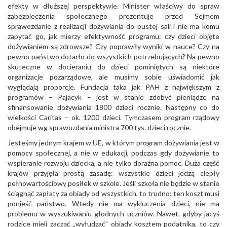
efekty w dłuższej perspektywie. Minister właściwy do spraw
zabezpieczenia społecznego prezentuje przed Sejmem
sprawozdanie z realizacji dożywiania do pustej sali i nie ma komu
zapytać go, jak mierzy efektywność programu: czy dzieci objęte
dożywianiem są zdrowsze? Czy poprawiły wyniki w nauce? Czy na
pewno państwo dotarło do wszystkich potrzebujących? Na pewno
skuteczne w docieraniu do dzieci pominiętych są niektóre
organizacje pozarządowe, ale musimy sobie uświadomić jak
wyglądają proporcje. Fundacja taka jak PAH z największym z
programów – Pajacyk – jest w stanie zdobyć pieniądze na
sfinansowanie dożywiania 1800 dzieci rocznie. Następny co do
wielkości Caritas – ok. 1200 dzieci. Tymczasem program rządowy
obejmuje wg sprawozdania ministra 700 tys. dzieci rocznie.
Jesteśmy jednym krajem w UE, w którym program dożywiania jest w
pomocy społecznej, a nie w edukacji, podczas gdy dożywianie to
wspieranie rozwoju dziecka, a nie tylko doraźna pomoc. Duża część
krajów przyjęła prostą zasadę: wszystkie dzieci jedzą ciepły
pełnowartościowy posiłek w szkole. Jeśli szkoła nie będzie w stanie
ściągnąć zapłaty za obiady od wszystkich, to trudno: ten koszt musi
ponieść państwo. Wtedy nie ma wykluczenia dzieci, nie ma
problemu w wyszukiwaniu głodnych uczniów. Nawet, gdyby jacyś
rodzice mieli zacząć „wyłudzać” obiady kosztem podatnika, to czy