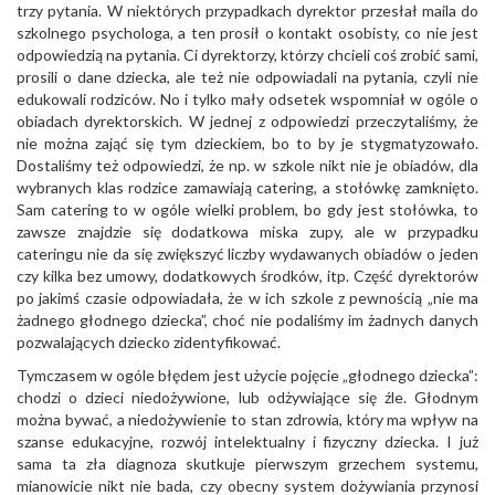
trzy pytania. W niektórych przypadkach dyrektor przesłał maila do
szkolnego psychologa, a ten prosił o kontakt osobisty, co nie jest
odpowiedzią na pytania. Ci dyrektorzy, którzy chcieli coś zrobić sami,
prosili o dane dziecka, ale też nie odpowiadali na pytania, czyli nie
edukowali rodziców. No i tylko mały odsetek wspomniał w ogóle o
obiadach dyrektorskich. W jednej z odpowiedzi przeczytaliśmy, że
nie można zająć się tym dzieckiem, bo to by je stygmatyzowało.
Dostaliśmy też odpowiedzi, że np. w szkole nikt nie je obiadów, dla
wybranych klas rodzice zamawiają catering, a stołówkę zamknięto.
Sam catering to w ogóle wielki problem, bo gdy jest stołówka, to
zawsze znajdzie się dodatkowa miska zupy, ale w przypadku
cateringu nie da się zwiększyć liczby wydawanych obiadów o jeden
czy kilka bez umowy, dodatkowych środków, itp. Część dyrektorów
po jakimś czasie odpowiadała, że w ich szkole z pewnością „nie ma
żadnego głodnego dziecka”, choć nie podaliśmy im żadnych danych
pozwalających dziecko zidentyfikować.
Tymczasem w ogóle błędem jest użycie pojęcie „głodnego dziecka”:
chodzi o dzieci niedożywione, lub odżywiające się źle. Głodnym
można bywać, a niedożywienie to stan zdrowia, który ma wpływ na
szanse edukacyjne, rozwój intelektualny i fizyczny dziecka. I już
sama ta zła diagnoza skutkuje pierwszym grzechem systemu,
mianowicie nikt nie bada, czy obecny system dożywiania przynosi