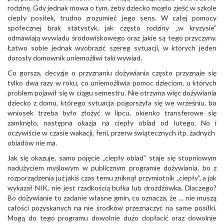
rodzinę. Gdy jednak mowa o tym, żeby dziecko mogło zjeść w szkole
ciepły posiłek, trudno zrozumieć jego sens. W całej pomocy
społecznej brak statystyk, jak często rodziny „w kryzysie”
odmawiają wywiadu środowiskowego oraz jakie są tego przyczyny.
Łatwo sobie jednak wyobrazić szereg sytuacji, w których jeden
dorosły domownik uniemożliwi taki wywiad.
Co gorsza, decyzje o przyznaniu dożywiania często przyznaje się
tylko dwa razy w roku, co uniemożliwia pomoc dzieciom, u których
problem pojawił się w ciągu semestru. Nie otrzyma więc dożywiania
dziecko z domu, którego sytuacja pogorszyła się we wrześniu, bo
wniosek trzeba było złożyć w lipcu, okienko transferowe się
zamknęło, następna okazja na ciepły obiad od lutego. No i
oczywiście w czasie wakacji, ferii, przerw świątecznych itp. żadnych
obiadów nie ma.
Jak się okazuje, samo pojęcie „ciepły obiad” staje się stopniowym
nadużyciem myślowym w publicznym programie dożywiania, bo z
rozporządzenia już jakiś czas temu zniknął przymiotnik „ciepły”, a jak
wykazał NIK, nie jest rzadkością bułka lub drożdżówka. Dlaczego?
Bo dożywianie to zadanie własne gmin, co oznacza, że … nie muszą
całości pozyskanych na nie środków przeznaczyć na same posiłki.
Mogą do tego programu dowolnie dużo dopłacić oraz dowolnie