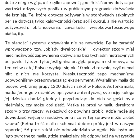
dużo z niego wyjąć, o ile tylko zapewnią „posiłek”. Normy dotyczące
wartości odżywczych posiłku w publicznym programie dożywiania
nie istnieją. Te, które dotyczą odżywania w stołówkach szkolnych
per se dotyczą tylko kaloryczności (oraz soli i cukru), a nie wartości
odżywczych, zbilansowania, zawartości wysokowartościowego
białka, itp.
Te słabości systemu dożywiania nie są nowością. By im zaradzić
wprowadzono tzw. „obiady dyrektorskie” – dyrektor szkoły miał
mieć możliwość zapewnienia dożywiania bez tych administracyjnych
bolączek. Tyle, że tylko jeśli gmina przyjęła program osłonowy, a na
ten cel w całej Polsce wydaje się ok. 10 mln zł rocznie, czyli niemal
nikt z nich nie korzysta. Nieskuteczność tego mechanizmu
udowodniliśmy przeprowadzając eksperyment. Wysłaliśmy maila do
losowo wybranej grupy 1200 dużych szkół w Polsce. Autorka maila,
matka jednego z uczniów, opisywała autentyczną sytuację: kolega
jej dziecka chodzi głodny i przychodząc do nich w gości pyta
nieśmiało, czy może coś zjeść. Matka ta prosi w mailu dyrektora
szkoły o trzy rzeczy: wskazówki co powinna zrobić, gdzie może się
dowiedzieć więcej o niedożywieniu i co w tej sprawie może zrobić
szkoła? (Pełna treść maila i schemat doboru próby jest w naszym
raporcie.) 56 proc. szkół nie odpowiedziało w ogóle. Nie było ani
jego zwrotnego maila, gdzie znalazłaby się odpowiedź na wszystkie