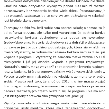
zapewnienia dożywiania dzieciom jak nie działał tak nadal nie działa.
Choć na samo dożywianie wydajemy ponad 800 mln zł rocznie,
pozostawiamy bez wsparcia bardzo wiele dzieci. Pozostawiamy je
bez wsparcia
systemowo
, bo to cały system dożywiania w szkołach
jest błędnie skonstruowany.
Zacznijmy od faktów. Jeśli rodzic sam poprosi szkołę o pomoc, to ją
od państwa otrzyma, ale tylko pod warunkiem, że spełnia bardzo
restrykcyjne kryteria dochodowe oraz podda się wywiadowi
środowiskowemu. Kryteria dochodowe są z definicji wykluczające,
bo zawsze jest grupa dzieci potrzebujących, która się w nich nie
mieści. Wystarczy, że rodzina ma o ułamek hektara ziemi za dużo i już
wypada z programu. Wystarczy, że samotna matka zarabia 1600 zł
miesięcznie i już jej dziecko wypada z programu rządkowego.
Naturalnie, gminy mogą złagodzić te restrykcyjne kryteria rządowe,
lecz w badaniu, które przeprowadziliśmy wśród wszystkich gmin w
Polsce, urzędy gmin najczęściej nie wiedziały, że mogą to w ogóle
zrobić. Prawda jest taka, że choć od 2013 r. gminy muszą przyjąć
tzw. program osłonowy, to w momencie przeprowadzania przez nas
badania zastraszająco często okazało się, że programu nie ma albo
jest niezgodny z prawem albo gminy nad nim „pracują”.
Wymóg wywiadu środowiskowego może mieć uzasadnienie w
przypadku instrumentów, które mają zabezpieczać dochodowo