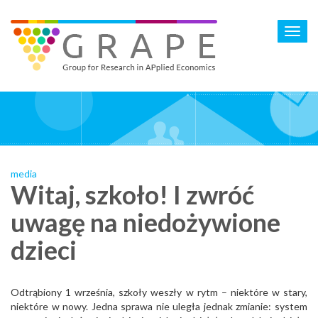
Skip
to
Toggl
main
navig
content
media
Witaj, szkoło! I zwróć
uwagę na niedożywione
dzieci
Odtrąbiony 1 września, szkoły weszły w rytm – niektóre w stary,
niektóre w nowy. Jedna sprawa nie uległa jednak zmianie: system