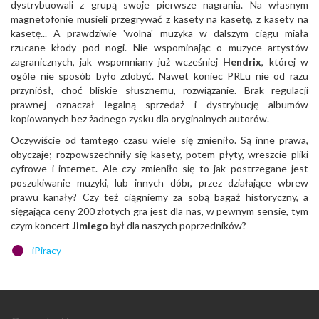
dystrybuowali z grupą swoje pierwsze nagrania. Na własnym
magnetofonie musieli przegrywać z kasety na kasetę, z kasety na
kasetę... A prawdziwie 'wolna' muzyka w dalszym ciągu miała
rzucane kłody pod nogi. Nie wspominając o muzyce artystów
zagranicznych, jak wspomniany już wcześniej
Hendrix
, której w
ogóle nie sposób było zdobyć. Nawet koniec PRLu nie od razu
przyniósł, choć bliskie słusznemu, rozwiązanie. Brak regulacji
prawnej oznaczał legalną sprzedaż i dystrybucję albumów
kopiowanych bez żadnego zysku dla oryginalnych autorów.
Oczywiście od tamtego czasu wiele się zmieniło. Są inne prawa,
obyczaje; rozpowszechniły się kasety, potem płyty, wreszcie pliki
cyfrowe i internet. Ale czy zmieniło się to jak postrzegane jest
poszukiwanie muzyki, lub innych dóbr, przez działające wbrew
prawu kanały? Czy też ciągniemy za sobą bagaż historyczny, a
sięgająca ceny 200 złotych gra jest dla nas, w pewnym sensie, tym
czym koncert
Jimiego
był dla naszych poprzedników?
iPiracy