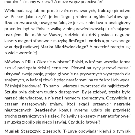
moralności mamy we krwi? A może wręcz przeciwnie?
Wielu badaczy, lub po prostu zainteresowanych, traktuje piractwo
w Polsce jako część jednolitego problemu ogólnoświatowego.
Rzadko zwraca się uwagę na fakt, że jeszcze 'niedawno' analogiczny
proceder był w Polsce walką z niesprawiedliwością i uciskającym
ustrojem. Ile osób w Waszej rodzinie do dziś posiada nagrane
kasety magnetofonowe z muzyką
Jimi'ego Hendrixa
, puszczonego
w audycji radiowej
Marka Niedźwieckiego
? A przecież zaczęło się
o wiele wcześniej.
Mówimy o PRLu. Okresie w historii Polski, w którym wszelka forma
sztuki podlegała ścisłej cenzurze. Pierwsi muzycy jazzowi musieli
ukrywać swoją pasję, grając głównie na prywatnych występach dla
znajomych, w każdej chwili będąc narażonymi na to że ktoś ich wyda.
Późniejsi bardowie? To samo - wiersze i twórczość dla najbliższych.
Sztuka była dobrem trudno dostępnym. By je zdobyć, trzeba było
narazić się władzom, a nie raz i normom społecznym. Oczywiście z
czasem następowały zmiany. Ktoś skądś przemycił nagranie
niegrzecznych
Beatlesów
, komuś innemu udało się przynieść
trochę zagranicznych książek. Pojawiły się kasety magnetofonowe i
z muzyką zrobiło się nieco łatwiej. Czy dużo łatwiej?
Muniek Staszczyk
, z zespołu
T-Love
opowiadał kiedyś o tym jak