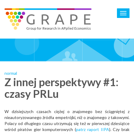
Skip
to
Toggl
main
navig
content
normal
Z innej perspektywy #1:
czasy PRLu
W dzisiejszych czasach ciężej o znajomego bez ściągniętej z
nieautoryzowanego źródła empetrójki, niż o znajomego z takowymi.
Polacy od długiego czasu utrzymują się też w pierwszej dziesiątce
wśród piratów gier komputerowych (
patrz raport IIPA
). Czy brak