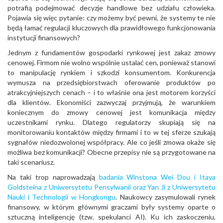
potrafią podejmować decyzje handlowe bez udziału człowieka.
Pojawia się więc pytanie: czy możemy być pewni, że systemy te nie
będą łamać regulacji kluczowych dla prawidłowego funkcjonowania
instytucji finansowych?
Jednym z fundamentów gospodarki rynkowej jest zakaz zmowy
cenowej. Firmom nie wolno wspólnie ustalać cen, ponieważ stanowi
to manipulację rynkiem i szkodzi konsumentom. Konkurencja
wymusza na przedsiębiorstwach oferowanie produktów po
atrakcyjniejszych cenach – i to właśnie ona jest motorem korzyści
dla klientów. Ekonomiści zazwyczaj przyjmują, że warunkiem
koniecznym do zmowy cenowej jest komunikacja między
uczestnikami rynku. Dlatego regulatorzy skupiają się na
monitorowaniu kontaktów między firmami i to w tej sferze szukają
sygnałów niedozwolonej współpracy. Ale co jeśli zmowa okaże się
możliwa bez komunikacji? Obecne przepisy nie są przygotowane na
taki scenariusz.
Na taki trop naprowadzają
badania Winstona Wei Dou i Itaya
Goldsteina z Uniwersytetu Pensylwanii oraz Yan Ji z Uniwersytetu
Nauki i Technologii w Hongkongu
. Naukowcy zasymulowali rynek
finansowy, w którym głównymi graczami były systemy oparte o
sztuczną inteligencję (tzw. spekulanci AI). Ku ich zaskoczeniu,