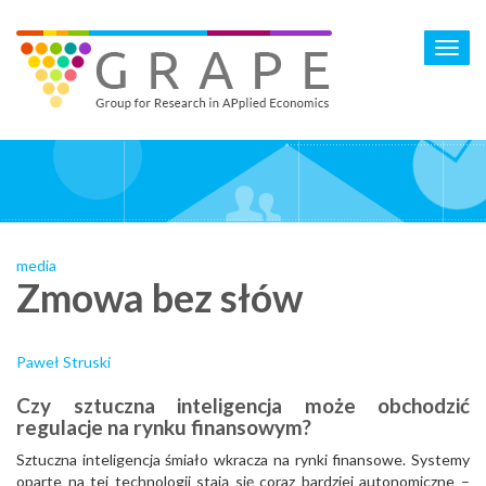
Skip
to
Toggl
main
navig
content
media
Zmowa bez słów
Paweł Struski
Czy sztuczna inteligencja może obchodzić
regulacje na rynku finansowym?
Sztuczna inteligencja śmiało wkracza na rynki finansowe. Systemy
oparte na tej technologii stają się coraz bardziej autonomiczne –