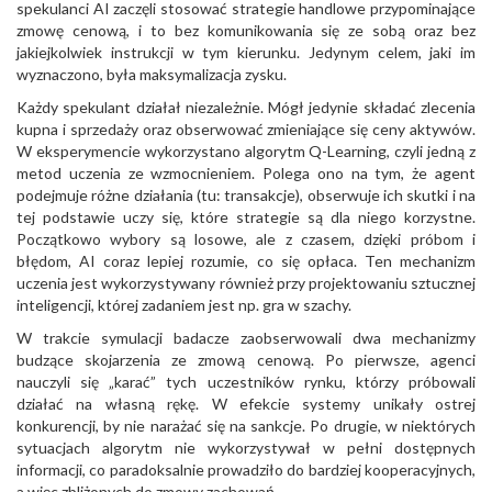
spekulanci AI zaczęli stosować strategie handlowe przypominające
zmowę cenową, i to bez komunikowania się ze sobą oraz bez
jakiejkolwiek instrukcji w tym kierunku. Jedynym celem, jaki im
wyznaczono, była maksymalizacja zysku.
Każdy spekulant działał niezależnie. Mógł jedynie składać zlecenia
kupna i sprzedaży oraz obserwować zmieniające się ceny aktywów.
W eksperymencie wykorzystano algorytm Q-Learning, czyli jedną z
metod uczenia ze wzmocnieniem. Polega ono na tym, że agent
podejmuje różne działania (tu: transakcje), obserwuje ich skutki i na
tej podstawie uczy się, które strategie są dla niego korzystne.
Początkowo wybory są losowe, ale z czasem, dzięki próbom i
błędom, AI coraz lepiej rozumie, co się opłaca. Ten mechanizm
uczenia jest wykorzystywany również przy projektowaniu sztucznej
inteligencji, której zadaniem jest np. gra w szachy.
W trakcie symulacji badacze zaobserwowali dwa mechanizmy
budzące skojarzenia ze zmową cenową. Po pierwsze, agenci
nauczyli się „karać” tych uczestników rynku, którzy próbowali
działać na własną rękę. W efekcie systemy unikały ostrej
konkurencji, by nie narażać się na sankcje. Po drugie, w niektórych
sytuacjach algorytm nie wykorzystywał w pełni dostępnych
informacji, co paradoksalnie prowadziło do bardziej kooperacyjnych,
a więc zbliżonych do zmowy zachowań.