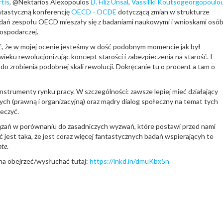
tis
, @Nektarios Alexopoulos
D. Filiz Unsal
,
Vassiliki Koutsogeorgopoulo
ntastyczną konferencję
OECD - OCDE
dotyczącą zmian w strukturze
badań zespołu OECD mieszały się z badaniami naukowymi i wnioskami osó
gospodarczej.
ić, że w mojej ocenie jesteśmy w dość podobnym momencie jak był
eku rewolucjonizując koncept starości i zabezpieczenia na starość. I
 do zrobienia podobnej skali rewolucji. Dokręcanie tu o procent a tam o
 instrumenty rynku pracy. W szczególności: zawsze lepiej mieć działający
ch (prawną i organizacyjną) oraz mądry dialog społeczny na temat tych
leczyć.
iązań w porównaniu do zasadniczych wyzwań, które postawi przed nami
jest taka, że jest coraz więcej fantastycznych badań wspierającyh te
nte
.
żna obejrzeć/wysłuchać tutaj:
https://lnkd.in/dmuKbx5n