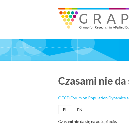
Skip
to
GRAPE - Group for Research in APplied Economics
‎@GRAPE_ORG
main
content
Czasami nie da 
OECD Forum on Population Dynamics a
PL
EN
Czasami nie da się na autopilocie.