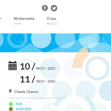
Wydarzenia
O nas
Events
About us
10
/
NOV
/
2025
-
11
/
NOV
/
2025
Chania, Greece
MIR
MIRARED