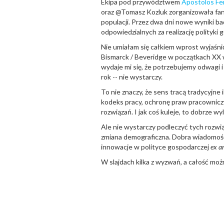
Ekipa pod przywództwem
Apostolos Fer
oraz @Tomasz Kozluk zorganizowała fa
populacji. Przez dwa dni nowe wyniki 
odpowiedzialnych za realizację polityki 
Nie umiałam się całkiem wprost wyjaśn
Bismarck / Beveridge w początkach XX wi
wydaje mi się, że potrzebujemy odwagi i
rok -- nie wystarczy.
To nie znaczy, że sens tracą tradycyjne
kodeks pracy, ochronę praw pracowniczy
rozwiązań. I jak coś kuleje, to dobrze wy
Ale nie wystarczy podleczyć tych rozw
zmiana demograficzna. Dobra wiadomość 
innowacje w polityce gospodarczej
ex a
W slajdach kilka z wyzwań, a całość mo