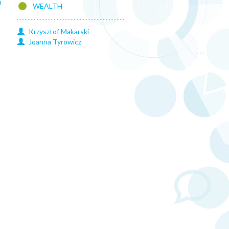
u
WEALTH
b
Krzysztof
Makarski
Joanna
Tyrowicz