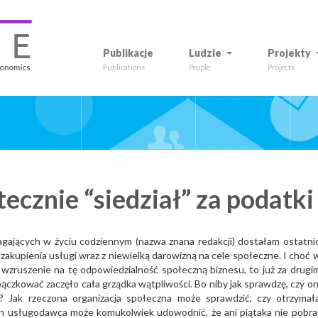
Publikacje
Ludzie
Projekty
Publications
People
Projects
ecznie “siedział” za podatki
agających w życiu codziennym (nazwa znana redakcji) dostałam ostatni
zakupienia usługi wraz z niewielką darowizną na cele społeczne. I choć 
i wzruszenie na tę odpowiedzialność społeczną biznesu, to już za drugi
czkować zaczęło cała grządka wątpliwości. Bo niby jak sprawdzę, czy on
ę? Jak rzeczona organizacja społeczna może sprawdzić, czy otrzymał
 ten usługodawca może komukolwiek udowodnić, że ani piątaka nie pobra