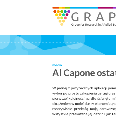
Skip
to
GRAPE - Group for Research in APplied Economics
‎@GRAPE_ORG
main
content
media
Al Capone ostat
W jednej z pożytecznych aplikacji pom
wybór po prostu zakupienia usługi oraz 
pierwszej kolejności gardło ścisnęło m
okrążeniem w mojej duszy ekonomisty pą
rzeczywiście przekażą moją darowizn
wszystkie przekazane jej datki? I jak