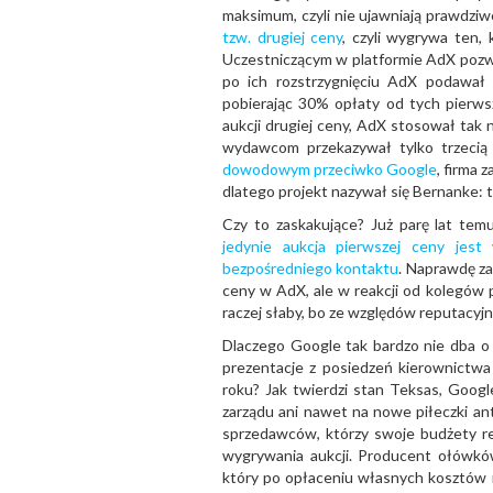
maksimum, czyli nie ujawniają prawdziw
tzw. drugiej ceny
, czyli wygrywa ten, 
Uczestniczącym w platformie AdX pozwal
po ich rozstrzygnięciu AdX podawał k
pobierając 30% opłaty od tych pierw
aukcji drugiej ceny, AdX stosował tak 
wydawcom przekazywał tylko trzecią
dowodowym przeciwko Google
, firma 
dlatego projekt nazywał się Bernanke: 
Czy to zaskakujące? Już parę lat tem
jedynie aukcja pierwszej ceny jest
bezpośredniego kontaktu
. Naprawdę zab
ceny w AdX, ale w reakcji od kolegów p
raczej słaby, bo ze względów reputacyj
Dlaczego Google tak bardzo nie dba o 
prezentacje z posiedzeń kierownictw
roku? Jak twierdzi stan Teksas, Googl
zarządu ani nawet na nowe piłeczki an
sprzedawców, którzy swoje budżety re
wygrywania aukcji. Producent ołówkó
który po opłaceniu własnych kosztów r