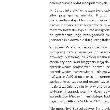
celem pokrycia opłat manipulacyjnych?
Mnóstwo interakcji w naszym życiu opie
albo przynajmniej niemiła. Kłopot
niezaniedbywalny: ktoś musi poświęcić 
danym momencie oszukiwać może tylko 
możemy bezrefleksyjnie ufać usługodaw
co gwarantuje jego wiarygodność w
jednocześnie dowolnie dużą liczbę fraje
Zmyślam? W stanie Texas i nie tylko 
wdzięczną nazwą Bernanke (od nazwis
prowadzi platformę, na której można 
media czy popularni bloggerzy mają do
sprzedawców pragnących dotrzeć ze 
sprzedawców jeszcze więcej – nie ma w 
być warte. AdX to po prostu kod generu
zapłacenie za czas przed oczami czyte
gdzie wcześniej by nie było w ogóle ry
wybranymi sprzedawcami – dzięki auk
sprzedawcy. Między innymi dlatego ba
nagrodę im. Alfreda Nobla w 2021 roku,
Ale mogą być też zdradliwe. Na przykła