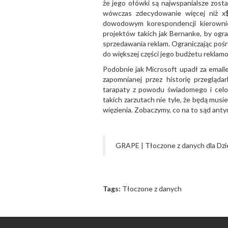
że jego ołówki są najwspanialsze zost
wówczas zdecydowanie więcej niż x$
dowodowym korespondencji kierowni
projektów takich jak Bernanke, by ogra
sprzedawania reklam. Ograniczając poś
do większej części jego budżetu reklamo
Podobnie jak Microsoft upadł za email
zapomnianej przez historię przegląda
tarapaty z powodu świadomego i celo
takich zarzutach nie tyle, że będą musi
więzienia. Zobaczymy, co na to sąd a
GRAPE | Tłoczone z danych dla Dzie
Tags:
Tłoczone z danych