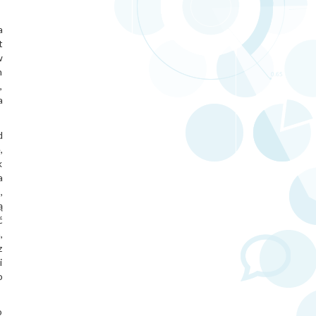
a
t
w
h
,
a
d
,
k
a
,
ą
ć
,
z
i
o
o