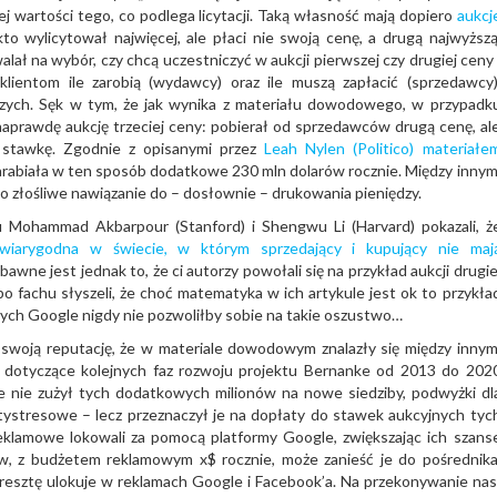
ej wartości tego, co podlega licytacji. Taką własność mają dopiero
aukcj
kto wylicytował najwięcej, ale płaci nie swoją cenę, a drugą najwyższą
ał na wybór, czy chcą uczestniczyć w aukcji pierwszej czy drugiej ceny 
lientom ile zarobią (wydawcy) oraz ile muszą zapłacić (sprzedawcy)
szych. Sęk w tym, że jak wynika z materiału dowodowego, w przypadk
naprawdę aukcję trzeciej ceny: pobierał od sprzedawców drugą cenę, al
 stawkę. Zgodnie z opisanymi przez
Leah Nylen (Politico) materiałe
zarabiała w ten sposób dodatkowe 230 mln dolarów rocznie. Między innym
to złośliwe nawiązanie do – dosłownie – drukowania pieniędzy.
u Mohammad Akbarpour (Stanford) i Shengwu Li (Harvard) pokazali, ż
 wiarygodna w świecie, w którym sprzedający i kupujący nie maj
awne jest jednak to, że ci autorzy powołali się na przykład aukcji drugie
o fachu słyszeli, że choć matematyka w ich artykule jest ok to przykła
nych Google nigdy nie pozwoliłby sobie na takie oszustwo…
swoją reputację, że w materiale dowodowym znalazły się między innym
a dotyczące kolejnych faz rozwoju projektu Bernanke od 2013 do 202
e nie zużył tych dodatkowych milionów na nowe siedziby, podwyżki dl
tystresowe – lecz przeznaczył je na dopłaty do stawek aukcyjnych tyc
klamowe lokowali za pomocą platformy Google, zwiększając ich szans
w, z budżetem reklamowym x$ rocznie, może zanieść je do pośrednika
esztę ulokuje w reklamach Google i Facebook’a. Na przekonywanie nas