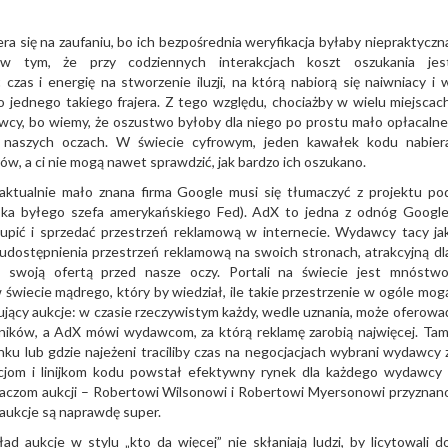
ra się na zaufaniu, bo ich bezpośrednia weryfikacja byłaby niepraktyczn
 w tym, że przy codziennych interakcjach koszt oszukania jes
czas i energię na stworzenie iluzji, na którą nabiorą się naiwniacy i 
jednego takiego frajera. Z tego względu, chociażby w wielu miejscac
cy, bo wiemy, że oszustwo byłoby dla niego po prostu mało opłacalne
 naszych oczach. W świecie cyfrowym, jeden kawałek kodu nabier
rów, a ci nie mogą nawet sprawdzić, jak bardzo ich oszukano.
aktualnie mało znana firma Google musi się tłumaczyć z projektu po
ka byłego szefa amerykańskiego Fed). AdX to jedna z odnóg Google
kupić i sprzedać przestrzeń reklamową w internecie. Wydawcy tacy ja
 udostępnienia przestrzeń reklamową na swoich stronach, atrakcyjną dl
swoją ofertą przed nasze oczy. Portali na świecie jest mnóstwo
świecie mądrego, który by wiedział, ile takie przestrzenie w ogóle mog
jący aukcje: w czasie rzeczywistym każdy, wedle uznania, może oferowa
lników, a AdX mówi wydawcom, za którą reklamę zarobią najwięcej. Tam
nku lub gdzie najeżeni traciliby czas na negocjacjach wybrani wydawcy 
cjom i linijkom kodu powstał efektywny rynek dla każdego wydawcy 
daczom aukcji – Robertowi Wilsonowi i Robertowi Myersonowi przyznan
 aukcje są naprawdę super.
d aukcje w stylu „kto da więcej” nie skłaniają ludzi, by licytowali d