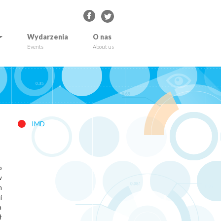
Wydarzenia
O nas
Events
About us
IMD
o
w
m
i
a
ł