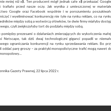
anie mniej niż x$. Ten producent mógł jednak całe x$ przekazać Google
 trafiało przed nasze oczy. Jak wynika z umieszczonej w material
ctwo Google oraz Facebook wspólnie i w porozumieniu poszukiwał
niczyć i wyeliminować konkurencję nie tyle na rynku reklam, co na rynk
redników między sobą a wytwórcą ołówków, te dwie firmy miałyby dostę
wego, czyli zwiększyłyby tort do podziału między sobą.
e pomiędzy prezesami o działaniach zmierzających do wykończenia małej
rki Netscape, tak dziś dwaj technologiczni giganci popadli w niemał
wego ograniczania konkurencji na rynku sprzedawania reklam. Bo prz
eli oddać parę groszy – za praktyki monopolistyczne trafić mogą nawet d
ntymonopolowy…
nnika Gazety Prawnej, 22 lipca 2022 r.