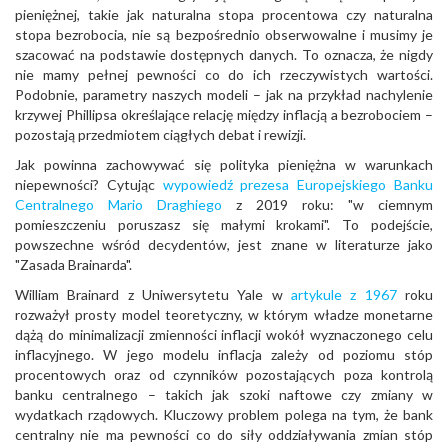
pieniężnej, takie jak naturalna stopa procentowa czy naturalna
stopa bezrobocia, nie są bezpośrednio obserwowalne i musimy je
szacować na podstawie dostępnych danych. To oznacza, że nigdy
nie mamy pełnej pewności co do ich rzeczywistych wartości.
Podobnie, parametry naszych modeli – jak na przykład nachylenie
krzywej Phillipsa określające relację między inflacją a bezrobociem –
pozostają przedmiotem ciągłych debat i rewizji.
Jak powinna zachowywać się polityka pieniężna w warunkach
niepewności? Cytując
wypowiedź prezesa Europejskiego Banku
Centralnego Mario Draghiego
z 2019 roku: "w ciemnym
pomieszczeniu poruszasz się małymi krokami". To podejście,
powszechne wśród decydentów, jest znane w literaturze jako
"Zasada Brainarda".
William Brainard z Uniwersytetu Yale w
artykule z 1967
roku
rozważył prosty model teoretyczny, w którym władze monetarne
dążą do minimalizacji zmienności inflacji wokół wyznaczonego celu
inflacyjnego. W jego modelu inflacja zależy od poziomu stóp
procentowych oraz od czynników pozostających poza kontrolą
banku centralnego – takich jak szoki naftowe czy zmiany w
wydatkach rządowych. Kluczowy problem polega na tym, że bank
centralny nie ma pewności co do siły oddziaływania zmian stóp