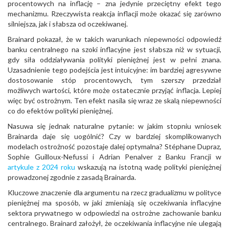
procentowych na inflację – zna jedynie przeciętny efekt tego
mechanizmu. Rzeczywista reakcja inflacji może okazać się zarówno
silniejsza, jak i słabsza od oczekiwanej.
Brainard pokazał, że w takich warunkach niepewności odpowiedź
banku centralnego na szoki inflacyjne jest słabsza niż w sytuacji,
gdy siła oddziaływania polityki pieniężnej jest w pełni znana.
Uzasadnienie tego podejścia jest intuicyjne: im bardziej agresywne
dostosowanie stóp procentowych, tym szerszy przedział
możliwych wartości, które może ostatecznie przyjąć inflacja. Lepiej
więc być ostrożnym. Ten efekt nasila się wraz ze skalą niepewności
co do efektów polityki pieniężnej.
Nasuwa się jednak naturalne pytanie: w jakim stopniu wniosek
Brainarda daje się uogólnić? Czy w bardziej skomplikowanych
modelach ostrożność pozostaje dalej optymalna? Stéphane Dupraz,
Sophie Guilloux-Nefussi i Adrian Penalver z Banku Francji w
artykule z 2024 roku
wskazują na istotną wadę polityki pieniężnej
prowadzonej zgodnie z zasadą Brainarda.
Kluczowe znaczenie dla argumentu na rzecz gradualizmu w polityce
pieniężnej ma sposób, w jaki zmieniają się oczekiwania inflacyjne
sektora prywatnego w odpowiedzi na ostrożne zachowanie banku
centralnego. Brainard założył, że oczekiwania inflacyjne nie ulegają