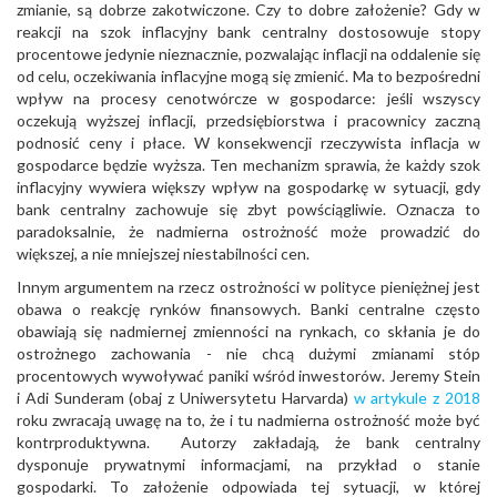
zmianie, są dobrze zakotwiczone. Czy to dobre założenie? Gdy w
reakcji na szok inflacyjny bank centralny dostosowuje stopy
procentowe jedynie nieznacznie, pozwalając inflacji na oddalenie się
od celu, oczekiwania inflacyjne mogą się zmienić. Ma to bezpośredni
wpływ na procesy cenotwórcze w gospodarce: jeśli wszyscy
oczekują wyższej inflacji, przedsiębiorstwa i pracownicy zaczną
podnosić ceny i płace. W konsekwencji rzeczywista inflacja w
gospodarce będzie wyższa. Ten mechanizm sprawia, że każdy szok
inflacyjny wywiera większy wpływ na gospodarkę w sytuacji, gdy
bank centralny zachowuje się zbyt powściągliwie. Oznacza to
paradoksalnie, że nadmierna ostrożność może prowadzić do
większej, a nie mniejszej niestabilności cen.
Innym argumentem na rzecz ostrożności w polityce pieniężnej jest
obawa o reakcję rynków finansowych. Banki centralne często
obawiają się nadmiernej zmienności na rynkach, co skłania je do
ostrożnego zachowania - nie chcą dużymi zmianami stóp
procentowych wywoływać paniki wśród inwestorów. Jeremy Stein
i Adi Sunderam (obaj z Uniwersytetu Harvarda)
w artykule z 2018
roku zwracają uwagę na to, że i tu nadmierna ostrożność może być
kontrproduktywna. Autorzy zakładają, że bank centralny
dysponuje prywatnymi informacjami, na przykład o stanie
gospodarki. To założenie odpowiada tej sytuacji, w której