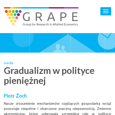
Skip
to
Toggl
main
navig
content
media
Gradualizm w polityce
pieniężnej
Piotr Żoch
Nasze zrozumienie mechanizmów rządzących gospodarką wciąż
pozostaje niepełne i obarczone znaczną niepewnością. Zmienne
ekonomiczne, które odgrywają szczególną rolę w polityce