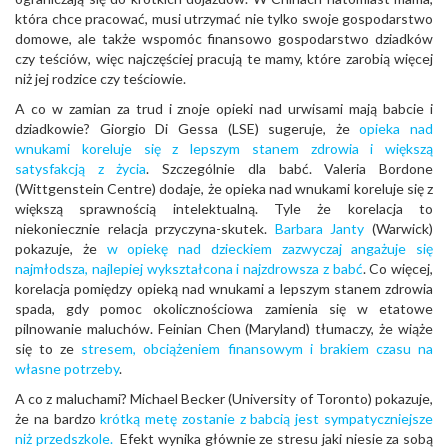
która chce pracować, musi utrzymać nie tylko swoje gospodarstwo
domowe, ale także wspomóc finansowo gospodarstwo dziadków
czy teściów, więc najczęściej pracują te mamy, które zarobią więcej
niż jej rodzice czy teściowie.
A co w zamian za trud i znoje opieki nad urwisami mają babcie i
dziadkowie? Giorgio Di Gessa (LSE) sugeruje, że
opieka nad
wnukami koreluje się z lepszym stanem zdrowia i większą
satysfakcją z życia
. Szczególnie dla babć. Valeria Bordone
(Wittgenstein Centre) dodaje, że opieka nad wnukami koreluje się z
większą sprawnością intelektualną. Tyle że korelacja to
niekoniecznie relacja przyczyna-skutek.
Barbara Janty
(Warwick)
pokazuje, że
w opiekę nad dzieckiem zazwyczaj angażuje się
najmłodsza, najlepiej wykształcona i najzdrowsza z babć
. Co więcej,
korelacja pomiędzy opieką nad wnukami a lepszym stanem zdrowia
spada, gdy pomoc okolicznościowa zamienia się w etatowe
pilnowanie maluchów. Feinian Chen (Maryland) tłumaczy, że wiąże
się to ze
stresem, obciążeniem finansowym i brakiem czasu na
własne potrzeby
.
A co z maluchami? Michael Becker (University of Toronto) pokazuje,
że na bardzo
krótką metę zostanie z babcią jest sympatyczniejsze
niż przedszkole.
Efekt wynika głównie ze stresu jaki niesie za sobą