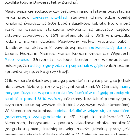
Szydlika (oboje Uniwersytet w Zurichu).
Mając wsparcie rodziców czy teściów, mamom łatwiej pozostać na
rynku pracy.
Ciekawy przykład
stanowią Chiny, gdzie opiekę
regularną świadczy aż 50% babć i dziadków, kobiety, które mogą
liczyć na wsparcie starszego pokolenia są znacząco częściej
aktywne zawodowo: o 15% ogółem, ale aż o 35% w przypadku
rodzin z małymi dziećmi. Pozytywny wpływ wsparcia babć i
dziadków na aktywność zawodową mam
potwierdzają dane
z
Japonii, Hiszpanii, Niemiec, Francji, Bułgarii, Grecji czy Węgrzech.
Alice Goisis
(University College London) ze współautorami
pokazuje, że i
od tej reguły zdarzają się jednak wyjątki
i zależność nie
sprawdza się np. w Rosji czy Gruzji.
O ile wsparcie dziadków pomaga pozostać na rynku pracy, to jednak
nie zawsze idzie w parze z wyższymi zarobkami. W Chinach,
mamy
mogące liczyć na wsparcie rodziców i teściów osiągają przeciętnie
zarobki o ponad 50% wyższe
, niż mamy bez takiej pomocy (przy
czym różnice te są wyższe dla kobiet z wyższym wykształceniem).
W Niemczech natomiast,
opieka dziadków wiąże się ze spadkiem
godzinowego wynagrodzenia
o 4%. Skąd te rozbieżności? W
Niemczech, korzystanie z pomocy dziadków obniża mobilność
geograficzną mam, trudniej im więc znaleźć „idealną” pracę, jeśli
ograniczają się do krótkich dojazdów. W Chinach natomiast mama,