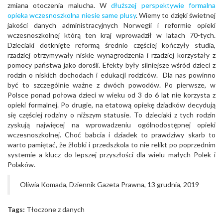
zmiana otoczenia malucha. W
dłuższej perspektywie formalna
opieka wczesnoszkolna niesie same plusy
. Wiemy to dzięki świetnej
jakości danych administracyjnych Norwegii i reformie opieki
wczesnoszkolnej którą ten kraj wprowadził w latach 70-tych.
Dzieciaki dotknięte reformą średnio częściej kończyły studia,
rzadziej otrzymywały niskie wynagrodzenia i rzadziej korzystały z
pomocy państwa jako dorośli. Efekty były silniejsze wśród dzieci z
rodzin o niskich dochodach i edukacji rodziców. Dla nas powinno
być to szczególnie ważne z dwóch powodów. Po pierwsze, w
Polsce ponad połowa dzieci w wieku od 3 do 6 lat nie korzysta z
opieki formalnej. Po drugie, na etatową opiekę dziadków decydują
się częściej rodziny o niższym statusie. To dzieciaki z tych rodzin
zyskują najwięcej na wprowadzeniu ogólnodostępnej opieki
wczesnoszkolnej. Choć babcia i dziadek to prawdziwy skarb to
warto pamiętać, że żłobki i przedszkola to nie relikt po poprzednim
systemie a klucz do lepszej przyszłości dla wielu małych Polek i
Polaków.
Oliwia Komada, Dziennik Gazeta Prawna, 13 grudnia, 2019
Tags:
Tłoczone z danych