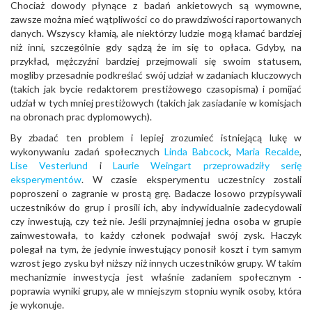
Chociaż dowody płynące z badań ankietowych są wymowne,
zawsze można mieć wątpliwości co do prawdziwości raportowanych
danych. Wszyscy kłamią, ale niektórzy ludzie mogą kłamać bardziej
niż inni, szczególnie gdy sądzą że im się to opłaca. Gdyby, na
przykład, mężczyźni bardziej przejmowali się swoim statusem,
mogliby przesadnie podkreślać swój udział w zadaniach kluczowych
(takich jak bycie redaktorem prestiżowego czasopisma) i pomijać
udział w tych mniej prestiżowych (takich jak zasiadanie w komisjach
na obronach prac dyplomowych).
By zbadać ten problem i lepiej zrozumieć istniejącą lukę w
wykonywaniu zadań społecznych
Linda Babcock
,
Maria Recalde
,
Lise Vesterlund
i
Laurie Weingart
przeprowadziły serię
eksperymentów
. W czasie eksperymentu uczestnicy zostali
poproszeni o zagranie w prostą grę. Badacze losowo przypisywali
uczestników do grup i prosili ich, aby indywidualnie zadecydowali
czy inwestują, czy też nie. Jeśli przynajmniej jedna osoba w grupie
zainwestowała, to każdy członek podwajał swój zysk. Haczyk
polegał na tym, że jedynie inwestujący ponosił koszt i tym samym
wzrost jego zysku był niższy niż innych uczestników grupy. W takim
mechanizmie inwestycja jest właśnie zadaniem społecznym -
poprawia wyniki grupy, ale w mniejszym stopniu wynik osoby, która
je wykonuje.