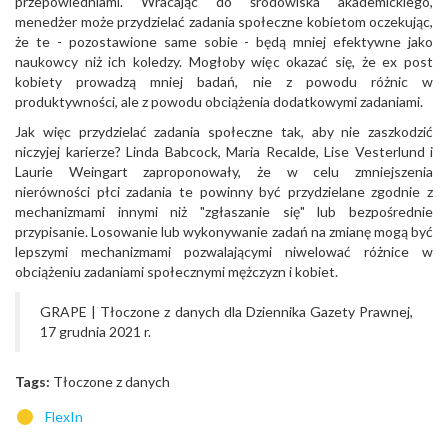
przepowiedniami. Wracając do środowiska akademickiego,
menedżer może przydzielać zadania społeczne kobietom oczekując,
że te - pozostawione same sobie - będą mniej efektywne jako
naukowcy niż ich koledzy. Mogłoby więc okazać się, że ex post
kobiety prowadzą mniej badań, nie z powodu różnic w
produktywności, ale z powodu obciążenia dodatkowymi zadaniami.
Jak więc przydzielać zadania społeczne tak, aby nie zaszkodzić
niczyjej karierze? Linda Babcock, Maria Recalde, Lise Vesterlund i
Laurie Weingart zaproponowały, że w celu zmniejszenia
nierówności płci zadania te powinny być przydzielane zgodnie z
mechanizmami innymi niż "zgłaszanie się" lub bezpośrednie
przypisanie. Losowanie lub wykonywanie zadań na zmianę mogą być
lepszymi mechanizmami pozwalającymi niwelować różnice w
obciążeniu zadaniami społecznymi mężczyzn i kobiet.
GRAPE | Tłoczone z danych dla Dziennika Gazety Prawnej,
17 grudnia 2021 r.
Tags:
Tłoczone z danych
FlexIn