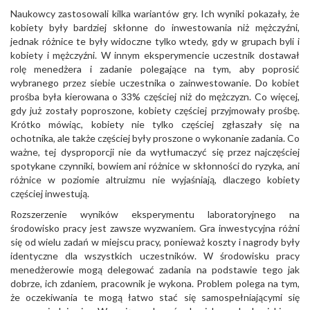
Naukowcy zastosowali kilka wariantów gry. Ich wyniki pokazały, że
kobiety były bardziej skłonne do inwestowania niż mężczyźni,
jednak różnice te były widoczne tylko wtedy, gdy w grupach byli i
kobiety i mężczyźni. W innym eksperymencie uczestnik dostawał
rolę menedżera i zadanie polegające na tym, aby poprosić
wybranego przez siebie uczestnika o zainwestowanie. Do kobiet
prośba była kierowana o 33% częściej niż do mężczyzn. Co więcej,
gdy już zostały poproszone, kobiety częściej przyjmowały prośbę.
Krótko mówiąc, kobiety nie tylko częściej zgłaszały się na
ochotnika, ale także częściej były proszone o wykonanie zadania. Co
ważne, tej dysproporcji nie da wytłumaczyć się przez najczęściej
spotykane czynniki, bowiem ani różnice w skłonności do ryzyka, ani
różnice w poziomie altruizmu nie wyjaśniają, dlaczego kobiety
częściej inwestują.
Rozszerzenie wyników eksperymentu laboratoryjnego na
środowisko pracy jest zawsze wyzwaniem. Gra inwestycyjna różni
się od wielu zadań w miejscu pracy, ponieważ koszty i nagrody były
identyczne dla wszystkich uczestników. W środowisku pracy
menedżerowie mogą delegować zadania na podstawie tego jak
dobrze, ich zdaniem, pracownik je wykona. Problem polega na tym,
że oczekiwania te mogą łatwo stać się samospełniającymi się