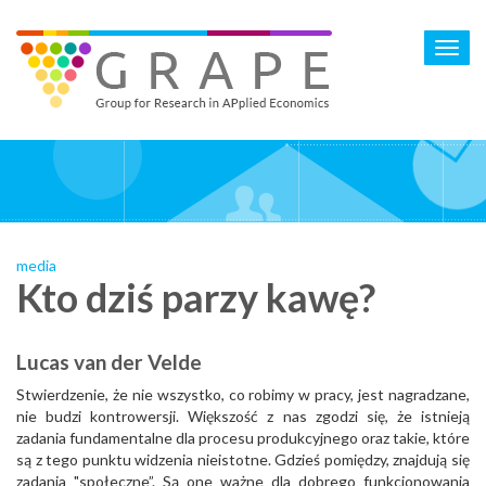
Skip
to
Toggl
main
navig
content
media
Kto dziś parzy kawę?
Lucas van der Velde
Stwierdzenie, że nie wszystko, co robimy w pracy, jest nagradzane,
nie budzi kontrowersji. Większość z nas zgodzi się, że istnieją
zadania fundamentalne dla procesu produkcyjnego oraz takie, które
są z tego punktu widzenia nieistotne. Gdzieś pomiędzy, znajdują się
zadania "społeczne”. Są one ważne dla dobrego funkcjonowania