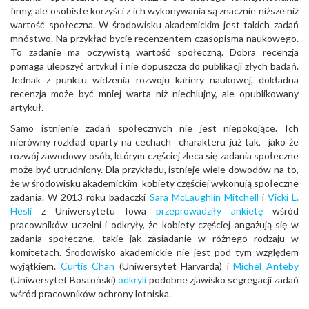
firmy, ale osobiste korzyści z ich wykonywania są znacznie niższe niż
wartość społeczna. W środowisku akademickim jest takich zadań
mnóstwo. Na przykład bycie recenzentem czasopisma naukowego.
To zadanie ma oczywistą wartość społeczną. Dobra recenzja
pomaga ulepszyć artykuł i nie dopuszcza do publikacji złych badań.
Jednak z punktu widzenia rozwoju kariery naukowej, dokładna
recenzja może być mniej warta niż niechlujny, ale opublikowany
artykuł.
Samo istnienie zadań społecznych nie jest niepokojące. Ich
nierówny rozkład oparty na cechach charakteru już tak, jako że
rozwój zawodowy osób, którym częściej zleca się zadania społeczne
może być utrudniony. Dla przykładu, istnieje wiele dowodów na to,
że w środowisku akademickim kobiety częściej wykonują społeczne
zadania. W 2013 roku badaczki
Sara McLaughlin Mitchell
i
Vicki L.
Hesli
z Uniwersytetu Iowa
przeprowadziły ankietę
wśród
pracowników uczelni i odkryły, że kobiety częściej angażują się w
zadania społeczne, takie jak zasiadanie w różnego rodzaju w
komitetach. Środowisko akademickie nie jest pod tym względem
wyjątkiem.
Curtis Chan
(Uniwersytet Harvarda) i
Michel Anteby
(Uniwersytet Bostoński)
odkryli
podobne zjawisko segregacji zadań
wśród pracowników ochrony lotniska.