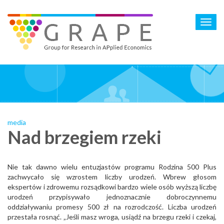
Skip
to
Toggl
main
navig
content
media
Nad brzegiem rzeki
Nie tak dawno wielu entuzjastów programu Rodzina 500 Plus
zachwycało się wzrostem liczby urodzeń. Wbrew głosom
ekspertów i zdrowemu rozsądkowi bardzo wiele osób wyższą liczbę
urodzeń przypisywało jednoznacznie dobroczynnemu
oddziaływaniu promesy 500 zł na rozrodczość. Liczba urodzeń
przestała rosnąć. „Jeśli masz wroga, usiądź na brzegu rzeki i czekaj,