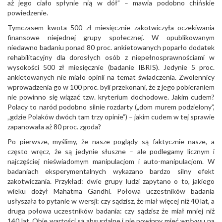
aż jego ciało spłynie nią w dół” – mawia podobno chińskie
powiedzenie.
Tymczasem kwota 500 zł miesięcznie zakotwiczyła oczekiwania
finansowe niejednej grupy społecznej. W opublikowanym
niedawno badaniu ponad 80 proc. ankietowanych poparło dodatek
rehabilitacyjny dla dorosłych osób z niepełnosprawnościami w
wysokości 500 zł miesięcznie (badanie IBRIS). Jedynie 5 proc.
ankietowanych nie miało opinii na temat świadczenia. Zwolennicy
wprowadzenia go w 100 proc. byli przekonani, że z jego pobieraniem
nie powinno się wiązać tzw. kryterium dochodowe. Jakim cudem?
Polacy to naród podobno silnie rozdarty („dom murem podzielony”,
„gdzie Polaków dwóch tam trzy opinie”) – jakim cudem w tej sprawie
zapanowała aż 80 proc. zgoda?
Po pierwsze, myślimy, że nasze poglądy są faktycznie nasze, a
często wręcz, że są jedynie słuszne – ale podlegamy licznym i
najczęściej nieświadomym manipulacjom i auto-manipulacjom. W
badaniach eksperymentalnych wykazano bardzo silny efekt
zakotwiczania. Przykład: dwie grupy ludzi zapytano o to, jakiego
wieku dożył Mahatma Gandhi. Połowa uczestników badania
usłyszała to pytanie w wersji: czy sądzisz, że miał więcej niż 40 lat, a
druga połowa uczestników badania: czy sądzisz że miał mniej niż
140 lat. Obie wartości są absurdalne i nie powinny mieć wpływu na