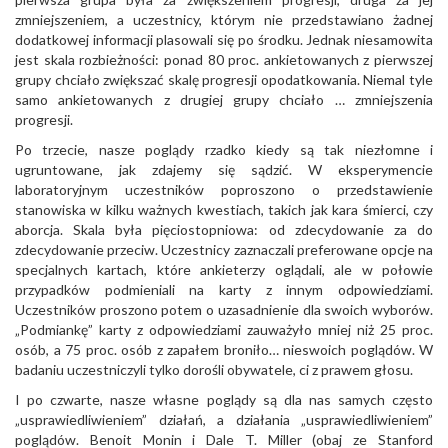
zmniejszeniem, a uczestnicy, którym nie przedstawiano żadnej
dodatkowej informacji plasowali się po środku. Jednak niesamowita
jest skala rozbieżności: ponad 80 proc. ankietowanych z pierwszej
grupy chciało zwiększać skalę progresji opodatkowania. Niemal tyle
samo ankietowanych z drugiej grupy chciało … zmniejszenia
progresji.
Po trzecie, nasze poglądy rzadko kiedy są tak niezłomne i
ugruntowane, jak zdajemy się sądzić. W eksperymencie
laboratoryjnym uczestników poproszono o przedstawienie
stanowiska w kilku ważnych kwestiach, takich jak kara śmierci, czy
aborcja. Skala była pięciostopniowa: od zdecydowanie za do
zdecydowanie przeciw. Uczestnicy zaznaczali preferowane opcje na
specjalnych kartach, które ankieterzy oglądali, ale w połowie
przypadków podmieniali na karty z innym odpowiedziami.
Uczestników proszono potem o uzasadnienie dla swoich wyborów.
„Podmiankę” karty z odpowiedziami zauważyło mniej niż 25 proc.
osób, a 75 proc. osób z zapałem broniło… nieswoich poglądów. W
badaniu uczestniczyli tylko dorośli obywatele, ci z prawem głosu.
I po czwarte, nasze własne poglądy są dla nas samych często
„usprawiedliwieniem” działań, a działania „usprawiedliwieniem”
poglądów. Benoit Monin i Dale T. Miller (obaj ze Stanford