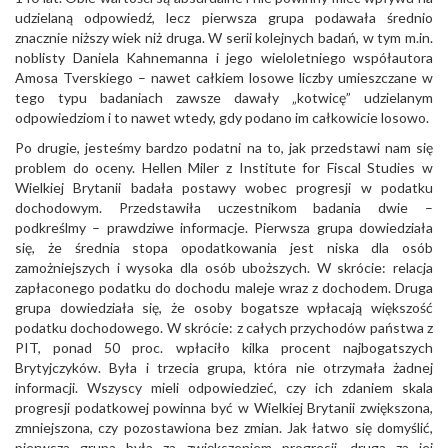
udzielaną odpowiedź, lecz pierwsza grupa podawała średnio
znacznie niższy wiek niż druga. W serii kolejnych badań, w tym m.in.
noblisty Daniela Kahnemanna i jego wieloletniego współautora
Amosa Tverskiego – nawet całkiem losowe liczby umieszczane w
tego typu badaniach zawsze dawały „kotwicę” udzielanym
odpowiedziom i to nawet wtedy, gdy podano im całkowicie losowo.
Po drugie, jesteśmy bardzo podatni na to, jak przedstawi nam się
problem do oceny. Hellen Miler z Institute for Fiscal Studies w
Wielkiej Brytanii badała postawy wobec progresji w podatku
dochodowym. Przedstawiła uczestnikom badania dwie –
podkreślmy – prawdziwe informacje. Pierwsza grupa dowiedziała
się, że średnia stopa opodatkowania jest niska dla osób
zamożniejszych i wysoka dla osób uboższych. W skrócie: relacja
zapłaconego podatku do dochodu maleje wraz z dochodem. Druga
grupa dowiedziała się, że osoby bogatsze wpłacają większość
podatku dochodowego. W skrócie: z całych przychodów państwa z
PIT, ponad 50 proc. wpłaciło kilka procent najbogatszych
Brytyjczyków. Była i trzecia grupa, która nie otrzymała żadnej
informacji. Wszyscy mieli odpowiedzieć, czy ich zdaniem skala
progresji podatkowej powinna być w Wielkiej Brytanii zwiększona,
zmniejszona, czy pozostawiona bez zmian. Jak łatwo się domyślić,
pierwsza grupa była za zwiększeniem progresji, druga za jej