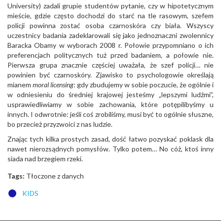
University) zadali grupie studentów pytanie, czy w hipotetycznym
mieście, gdzie często dochodzi do starć na tle rasowym, szefem
policji powinna zostać osoba czarnoskóra czy biała. Wszyscy
uczestnicy badania zadeklarowali się jako jednoznaczni zwolennicy
Baracka Obamy w wyborach 2008 r. Połowie przypomniano o ich
preferencjach politycznych tuż przed badaniem, a połowie nie.
Pierwsza grupa znacznie częściej uważała, że szef policji… nie
powinien być czarnoskóry. Zjawisko to psychologowie określają
mianem
moral licensing
: gdy zbudujemy w sobie poczucie, że ogólnie i
w odniesieniu do średniej krajowej jesteśmy „lepszymi ludźmi”,
usprawiedliwiamy w sobie zachowania, które potępilibyśmy u
innych. I odwrotnie: jeśli coś zrobiliśmy, musi być to ogólnie słuszne,
bo przecież przyzwoici z nas ludzie.
Znając tych kilka prostych zasad, dość łatwo pozyskać poklask dla
nawet nierozsądnych pomysłów. Tylko potem… No cóż, ktoś inny
siada nad brzegiem rzeki.
Tags:
Tłoczone z danych
KIDS