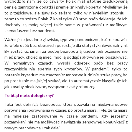
wychodziło nam, że co czwarty Polak miał istotnie zredukowaną
pensję, zamrożone dodatki i premie, zniknęły koperty. Myśleliśmy, że
to przejściowe, ale zjawisko zelżało tylko w niewielkim stopniu -
teraz to co szósty Polak. Z kolei tylko 60 proc. osób deklaruje, że ich
dochody są mniej więcej takie same w porównaniu z możliwym
scenariuszem bez pandemii.
Ważniejsze jest inne zjawisko, typowo pandemiczne, które sprawia,
że wiele osób bezrobotnych pozostaje dla statystyk niewidzialnymi.
By zostać uznanym za osobę bezrobotną trzeba jednocześnie nie
mieć pracy, chcieć ją mieć, móc ją podjąć i aktywnie jej poszukiwać.
W normalnych czasach, wysoki odsetek osób bez pracy
rzeczywiście nie spełnia tych kryteriów. W pandemii, tylko to
ostatnie kryterium ma znaczenie: mnóstwo ludzi nie szuka pracy, bo
po prostu nie ma jak jej szukać, ale to automatycznie klasyfikuje ich
jako osoby nieaktywne, wyłączone z siły roboczej.
To błąd metodologiczny?
Taka jest definicja bezrobocia, która pozwala na międzynarodowe
porównania i porównania w czasie, po prostu miara. Tyle, że ta miara
ma mniejsze zastosowanie w czasie pandemii, gdy jesteśmy
pozamykani, nie ma możliwości nawiązania sensownej komunikacji z
nowym pracodawcą, i tak dalej.