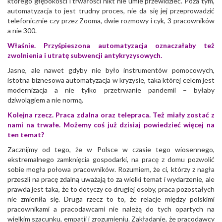
którego głębokości i trwałości nikt nie umie przewidzieć. Poza tym,
automatyzacja to jest trudny proces, nie da się jej przeprowadzić
telefonicznie czy przez Zooma, dwie rozmowy i cyk, 3 pracowników
a nie 300.
Właśnie. Przyśpieszona automatyzacja oznaczałaby też
zwolnienia i utratę subwencji antykryzysowych.
Jasne, ale nawet gdyby nie było instrumentów pomocowych,
istotna biznesowa automatyzacja w kryzysie, taka której celem jest
modernizacja a nie tylko przetrwanie pandemii – byłaby
dziwolągiem a nie normą.
Kolejna rzecz. Praca zdalna oraz telepraca. Też miały zostać z
nami na trwałe. Możemy coś już dzisiaj powiedzieć więcej na
ten temat?
Zacznijmy od tego, że w Polsce w czasie tego wiosennego,
ekstremalnego zamknięcia gospodarki, na pracę z domu pozwolić
sobie mogła połowa pracowników. Rozumiem, że ci, którzy z nagła
przeszli na pracę zdalną uważają to za wielki temat i wydarzenie, ale
prawda jest taka, że to dotyczy co drugiej osoby, praca pozostałych
nie zmieniła się. Druga rzecz to to, że relacje między polskimi
pracownikami a pracodawcami nie należą do tych opartych na
wielkim szacunku, empatii i zrozumieniu. Zakładanie, że pracodawcy