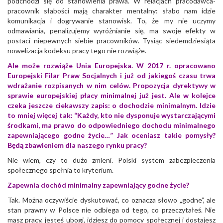
podchodzi się do stanowienia prawa. W relacjach pracodawca-
pracownik słabości mają charakter mentalny: słabo nam idzie
komunikacja i dogrywanie stanowisk. To, że my nie uczymy
odmawiania, penalizujemy wyróżnianie się, ma swoje efekty w
postaci niepewnych siebie pracowników. Tysiąc siedemdziesiąta
nowelizacja kodeksu pracy tego nie rozwiąże.
Ale może rozwiąże Unia Europejska. W 2017 r. opracowano
Europejski Filar Praw Socjalnych i już od jakiegoś czasu trwa
wdrażanie rozpisanych w nim celów. Propozycja dyrektywy w
sprawie europejskiej płacy minimalnej już jest. Ale w kolejce
czeka jeszcze ciekawszy zapis: o dochodzie minimalnym. Idzie
to mniej więcej tak: “Każdy, kto nie dysponuje wystarczającymi
środkami, ma prawo do odpowiedniego dochodu minimalnego
zapewniającego godne życie…” Jak oceniasz takie pomysły?
Będą zbawieniem dla naszego rynku pracy?
Nie wiem, czy to dużo zmieni. Polski system zabezpieczenia
społecznego spełnia to kryterium.
Zapewnia dochód minimalny zapewniający godne życie?
Tak. Można oczywiście dyskutować, co oznacza słowo „godne”, ale
stan prawny w Polsce nie odbiega od tego, co przeczytałeś. Nie
masz pracy, jesteś ubogi, idziesz do pomocy społecznej i dostajesz