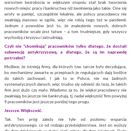
wzrostem bezrobocia w większym stopniu stał brak tworzenia
nowych miejsc pracy i bankructwa niż zwolnienia jako takie. One się
wryły w pamięć, szczególnie lokalnie, ale polscy pracodawcy nie
zwalniają masowo w ogóle, więc nie robią tego też w pandemii.
Jednym z powodów jest to, że znalezienie nowych, dobrych
pracowników wcale jest łatwe – a tym trudniejsze, gdy wszyscy
wychodzą z kryzysu i zatrudniają.
Czyli nie “chomikują” pracowników tylko dlatego, że dostali
subwencję antykryzysową, a dlatego, że są im naprawdę
potrzebni?
Możliwe, że istnieją firmy, dla których tzw. tarcze były decydujące,
bo mechanizmy zawarte w przepisach je regulujących dają bodźce
do takich zachowań. I jak to w Polsce, nie ma żadnych
systematycznych danych, więc trudno się odnieść do tezy, że takich
firm jest dużo czy mało. Wiadomo za to, że więksi pracodawcy nie
zwalniają, bo jeszcze nie bankrutują, tj. nadal większość firm powyżej
9 pracowników jest jeszcze poniżej tego progu.
Jeszcze. Większość.
Tak. Ten próg zależy nie tyle od poziomu wsparcia
antykryzysowego, co od rodzaju przedsiębiorstwa. Jest on wyższy
dla firm działających w dużej skali, niższy dla firm lokalnych. Duże