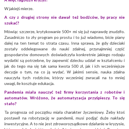
W jakiejś mierze.
A czy z drugiej strony nie dawał też bodźców, by pracy nie
szukać?
Mówiąc szczerze, krytykowanie 500+ mi się już naprawdę znudziło.
Zasadniczo to zły program po prostu i to już wiadomo, bicie piany
dalej na ten temat to strata czasu. Inna sprawa, że gdy dzieciaki
zostały oddelegowane do nauki zdalnej, przynajmniej część
gospodarstw domowych doświadczyła konkretnie jakiego rodzaju
wydatki są potrzebne, by zapewnić dziecku udział w kształceniu i
jak do tego ma się tak sama kwota 500 zł, jak i ich wcześniejsze
decyzje o tym, na co ją wydać. W jakimś sensie, nauka zdalna
nauczyła tych rodziców, którzy wcześniej zwracali na to mniej
uwagi, ile kosztuje edukacja.
Pandemia miała nauczyć też firmy korzystania z robotów i
automatów. Wróżono, że automatyzacja przyśpieszy. To się
stało?
Ta prognoza od początku miała charakter życzeniowy. Żeby ktoś
postawił na robotyzację w pandemii, musi podjąć duże nakłady
inwestycyjne. A to nie jest zdroworozsądkowe działanie w kryzysie,