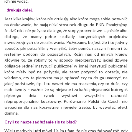
ich nie widać.
I drukują dalej.
Jest kilka krajów, które nie drukują, albo które mogą sobie pozwolić
na drukowanie, bo mają niski stosunek długu do PKB. Pamiętajmy,
że dziś nikt nie pożycza dlatego, że stopy procentowe są niskie albo
dlatego, że mamy pełne szuflady kongenialnych projektów
inwestycyjnych do zrealizowania. Pożyczamy, bo jest źle i to jedyny
sposób, jaki potrafiliśmy wymyślić, żeby pomóc naszym firmom i tu
jesteśmy podobni do pozostałych. Różni nas od innych krajów
głównie to, że robimy to w sposób nieprzejrzysty, jakieś dziwne
obligacje jednej instytucji publicznej w innej instytucji publicznej,
które miały być na pożyczki, ale teraz pożyczki to dotacje, nie
wiadomo, czy ta pierwsza ma je spłacać czy ta druga umorzyć, na
jakiej podstawie, itp. I tu nawet nie ma znaczenia, czy to duże, czy
małe kwoty – ważne, że są niejasne i za każdą niejasność któregoś
pięknego dnia rynek wystawi wszystkim rachunki,
nieproporcjonalnie kosztowny. Porównanie Polski do Czech nie
wypadnie dla nas korzystnie, niewiele trzeba, by wywołać efekt
domina.
Czyli to nasze zadłużanie się to błąd?
Wielu mądrych ludzi mówi, i ja im ufam, że nie czas żałować róż, gdy