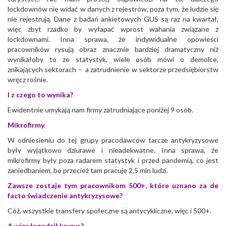
lockdownów nie widać w danych z rejestrów, poza tym, że ludzie się
nie rejestrują. Dane z badań ankietowych GUS są raz na kwartał,
więc zbyt rzadko by wyłapać wprost wahania związane z
lockdownami. Inna sprawa, że indywidualne opowieści
pracowników rysują obraz znacznie bardziej dramatyczny niż
wynikałoby to ze statystyk, wiele osób mówi o demolce,
znikających sektorach – a zatrudnienie w sektorze przedsiębiorstw
wręcz rośnie.
I z czego to wynika?
Ewidentnie umykają nam firmy zatrudniające poniżej 9 osób.
Mikrofirmy.
W odniesieniu do tej grupy pracodawców tarcze antykryzysowe
były wyjątkowo dziurawe i nieadekwatne. Inna sprawa, że
mikrofirmy były poza radarem statystyk i przed pandemią, co jest
zaniedbaniem, bo przecież tam pracuje 2,5 mln ludzi.
Zawsze zostaje tym pracownikom 500+, które uznano za de
facto świadczenie antykryzysowe?
Cóż, wszystkie transfery społeczne są antycykliczne, więc i 500+.
A więc łagodził kryzys?