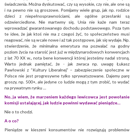
świadczenia. Można dyskutować, czy są wysokie, czy nie, ale one są
i na pewno nie są groszowe. Pomijamy wiele grup, jak np. rodzice
dzieci z niepełnosprawnościami, ale ogólne przesłanki są
odzwierciedlone. Nie martwmy się, Unia nie każe nam teraz
wprowadzać gwarantowanego dochodu podstawowego. Poza tym
te idee, że jak ktoś nie ma z czegoś żyć, to społeczeństwo musi
reagować, nie są wcale nowe i aż tak postępowe, jak się wydaje. Np.
stwierdzenie, że minimalna emerytura ma pozwalać na godny
poziom życia na starość jest już w międzynarodowych konwencjach
z lat 70 XX w., nota bene konwencji której jesteśmy nadal stroną.
Warto jednak pamiętać, że - jak zwraca np. uwagę Łukasz
Pawłowski z “Kultury Liberalnej” – zabezpieczenie społeczne w
Polsce nie jest progresywne tylko sprywatyzowane. Dajemy parę
groszy, np. 500+, ale jedyne co ludzie mogą z tym zrobić, to wydać
na prywatnym rynku …
No, ja wiem, że marzeniem każdego lewicowca jest powołanie
komisji ustalającej, jak ludzie powinni wydawać pieniądze…
Nie o to chodzi.
A o co?
Pieniądze w kieszeni konsumentów nie rozwiązują problemów