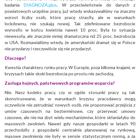
badania
DIAGNOZA.plus
. W przeciwieństwie do danych z
powiatowych urzędów pracy, już wtedy wskazywaliśmy na znaczny
wzrost liczby osób, które pracę straciły, ale w warunkach
lockdownu, nie szukają nowej. Tak zdefiniowane bezrobocie
wynosiło w końcu kwietnia nawet 10 proc. Była to sytuacja
niewesoła, ale znacznie mniej dramatyczna niż 25 proc. bezrobocia
w USA. Rozmawialiśmy wtedy, że amerykański dramat się w Polsce
nie przydarzy i rzeczywiście się nie przydarzył.
Dlaczego?
Kwestia charakteru rynku pracy. W Europie, poza kilkoma krajami, w
kryzysach takie skoki bezrobocia po prostu nie zachodzą.
Zasługa hojnych, państwowych programów wsparcia?
Nie. Nasz kodeks pracy, czy w ogóle stosunki pracy są tak
skonstruowane, że w warunkach kryzysu pracodawcy mogą
oczywiście nie zatrudniać nowych osób, nie proponować przejścia z
umów czasowych na bezterminowe, czy przerywać umowy
czasowe, ale nie ma zbyt wielu mechanizmów, które skłaniałyby do
masowych zwolnień. Nawet gdy nasze gospodarki w latach 90
przechodziły z gospodarki centralnie planowanej na rynkową,
masowe zwolnienia nie były w sensie statystycznym normą, a za