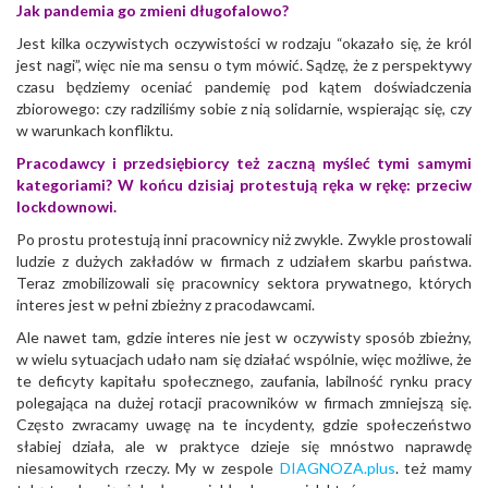
Jak pandemia go zmieni długofalowo?
Jest kilka oczywistych oczywistości w rodzaju “okazało się, że król
jest nagi”, więc nie ma sensu o tym mówić. Sądzę, że z perspektywy
czasu będziemy oceniać pandemię pod kątem doświadczenia
zbiorowego: czy radziliśmy sobie z nią solidarnie, wspierając się, czy
w warunkach konfliktu.
Pracodawcy i przedsiębiorcy też zaczną myśleć tymi samymi
kategoriami? W końcu dzisiaj protestują ręka w rękę: przeciw
lockdownowi.
Po prostu protestują inni pracownicy niż zwykle. Zwykle prostowali
ludzie z dużych zakładów w firmach z udziałem skarbu państwa.
Teraz zmobilizowali się pracownicy sektora prywatnego, których
interes jest w pełni zbieżny z pracodawcami.
Ale nawet tam, gdzie interes nie jest w oczywisty sposób zbieżny,
w wielu sytuacjach udało nam się działać wspólnie, więc możliwe, że
te deficyty kapitału społecznego, zaufania, labilność rynku pracy
polegająca na dużej rotacji pracowników w firmach zmniejszą się.
Często zwracamy uwagę na te incydenty, gdzie społeczeństwo
słabiej działa, ale w praktyce dzieje się mnóstwo naprawdę
niesamowitych rzeczy. My w zespole
DIAGNOZA.plus
. też mamy