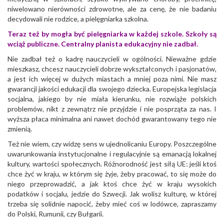
niwelowano nierówności zdrowotne, ale za cenę, że nie badaniu
decydowali nie rodzice, a pielęgniarka szkolna.
Teraz też by mogła być pielęgniarka w każdej szkole. Szkoły są
wciąż publiczne. Centralny planista edukacyjny nie zadbał.
Nie zadbał też o kadrę nauczycieli w ogólności. Nieważne gdzie
mieszkasz, chcesz nauczycieli dobrze wykształconych i pasjonatów,
a jest ich więcej w dużych miastach a mniej poza nimi. Nie masz
gwarancji jakości edukacji dla swojego dziecka. Europejska legislacja
socjalna, jakiego by nie miała kierunku, nie rozwiąże polskich
problemów, nikt z zewnątrz nie przyjdzie i nie posprząta za nas. I
wyższa płaca minimalna ani nawet dochód gwarantowany tego nie
zmienią.
Też nie wiem, czy widzę sens w ujednolicaniu Europy. Poszczególne
uwarunkowania instytucjonalne i regulacyjnie są emanacją lokalnej
kultury, wartości społecznych. Różnorodność jest siłą UE: jeśli ktoś
chce żyć w kraju, w którym się żyje, żeby pracować, to się może do
niego przeprowadzić, a jak ktoś chce żyć w kraju wysokich
podatków i socjalu, jedzie do Szwecji. Jak wolisz kulturę, w której
trzeba się solidnie napocić, żeby mieć coś w lodówce, zapraszamy
do Polski, Rumunii, czy Bułgarii.