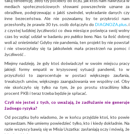
taką tendencję, żeby łzy pociekły do oczu, jak ktoś nam nawrzuca w
mediach społecznościowych słowami powszechnie uznane za
obraźliwe, podejrzewając o jakiś szwindel, wykradanie danych czy
inne bezeceństwa. Ale nie pozwalamy, by te przykrości nam
przesłoniły, że prawie 30 tys. osób dołączyło do
DIAGNOZA.plus
. i
z czystej ludzkiej życzliwości co dwa miesiące poświęca swój wolny
czas by wziąć udział w badaniu
pro publico bono
. Nas ta ilość dobrej
woli aż onieśmiela! Gdyby nie pandemia, ten projekt by nie powstał
i nie stworzyłaby się ta jakkolwiek mała przestrzeń na pomoc i
życzliwość .
Miejmy nadzieję, że gdy ktoś doświadczył w swoim miejscu pracy
jakiejś formy empatii w kryzysowej sytuacji pandemii, to w
przyszłości to zaprocentuje w postaci większego zaufania,
trwalszych umów, większego zaangażowania we wspólny cel. Oby
nie skończyło się tylko na tym, że po prostu straciliśmy kilka
procent PKB i teraz trzeba będzie je spłacać.
Czyli nie jesteś z tych, co uważają, że zadłużanie nie generuje
żadnego ryzyka?
Od początku było wiadomo, że w końcu przyjdzie ktoś, kto powie
sprawdzam. Nie umiemy powiedzieć tylko, kto i kiedy dokładnie. Na
razie wszyscy bawią się w Misia Uszatka: zasłaniają oczy i mówią, że