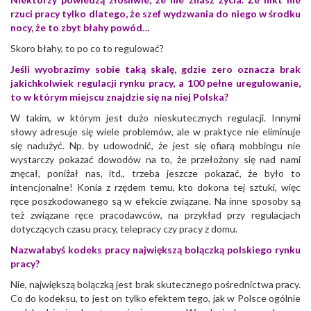
rzuci pracy tylko dlatego, że szef wydzwania do niego w środku
nocy, że to zbyt błahy powód…
Skoro błahy, to po co to regulować?
Jeśli wyobrazimy sobie taką skalę, gdzie zero oznacza brak
jakichkolwiek regulacji rynku pracy, a 100 pełne uregulowanie,
to w którym miejscu znajdzie się na niej Polska?
W takim, w którym jest dużo nieskutecznych regulacji. Innymi
słowy adresuje się wiele problemów, ale w praktyce nie eliminuje
się nadużyć. Np. by udowodnić, że jest się ofiarą mobbingu nie
wystarczy pokazać dowodów na to, że przełożony się nad nami
znęcał, poniżał nas, itd., trzeba jeszcze pokazać, że było to
intencjonalne! Konia z rzędem temu, kto dokona tej sztuki, więc
ręce poszkodowanego są w efekcie związane. Na inne sposoby są
też związane ręce pracodawców, na przykład przy regulacjach
dotyczących czasu pracy, telepracy czy pracy z domu.
Nazwałabyś kodeks pracy największą bolączką polskiego rynku
pracy?
Nie, największą bolączką jest brak skutecznego pośrednictwa pracy.
Co do kodeksu, to jest on tylko efektem tego, jak w Polsce ogólnie