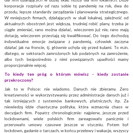
korporacje rozpisały od razu sobie tę pandemię na rok, dwa do
przodu, lepsze standardy zarządzania i planowania strategicznego.
W mniejszych firmach, działających w skali lokalnej, zależność od
aktualnych obostrzeń jest większa, trudniej robić plany, trzeba je
ciągle zmieniać, rano można działać, wieczorem już nie, rano mają
dotację, wieczorem przestają się kwalifikować. Do tego dochodzą
indywidualne emocje związane z pandemią, człowiek zaczyna
działać jak na froncie, tj. głównie uchyla się przed kulami. To m.in.
dlatego, w sektorach zamrożonych lub podatnych na zamrożenie,
albo tych bezpośrednio z nimi powiązanych upadłości mamy
proporcjonalnie więcej.
To kiedy ten próg o którym mówisz - kiedy zostanie
przekroczony?
Jak to w Polsce: nie wiadomo. Danych nie zbieramy. Zero
kreatywności w wykorzystywaniu przez administracje danych już i
tak istniejących z systemów bankowych, płatniczych, itp. Za
niewiedzą idzie chaotyczna polityka, która wzmacnia chaos w
decyzjach firm. Popatrz chronologicznie: najpierw, jeszcze przed
lockdownami, wiele polskich firm zareagowało panicznie i
przerywało umowy czasowe jeszcze w styczniu. Potem był
lockdown, gadanie o tarczach, w końcu przelewy i wakacje, wszyscy