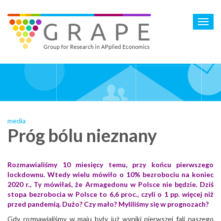
Skip
to
Toggl
main
navig
content
media
Próg bólu nieznany
Rozmawialiśmy 10 miesięcy temu, przy końcu pierwszego
lockdownu. Wtedy wielu mówiło o 10% bezrobociu na koniec
2020 r., Ty mówiłaś, że Armagedonu w Polsce nie będzie. Dziś
stopa bezrobocia w Polsce to 6,6 proc., czyli o 1 pp. więcej niż
przed pandemią. Dużo? Czy mało? Myliliśmy się w prognozach?
Gdy rozmawialiśmy w maju były już wyniki pierwszej fali naszego