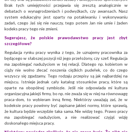
Brak tych umiejętności przejawia się zresztą analogicznie w
debatach o wynagrodzeniach i podwyżkach, czy awansach. Nasz
system edukacyjny jest oparty na potakiwaniu i wykonywaniu
zadań, czego Jaś się nie nauczy, tego potem Jan nie umie i żaden
kodeks pracy tego nie zmieni.
Sugerujesz, że polskie prawodawstwo pracy jest zbyt
szczegółowe?
Regulacja rynku pracy wynika z tego, że uznajemy pracownika za
będącego w słabszej pozycji niż jego przełożony, czy szef. Regulacja
ma zapobiegać nadużyciom w tej relacji. Dlatego np. kobietom w
ciąży nie wolno zlecać noszenia ciężkich pudełek, co do czego
wszyscy się zgadzamy. Tego rodzaju przepisy są jak najbardziej na
miejscu. Istnieje jednak cały katalog stosunków pracy, które są
oparte na obopólnej symbiozie. Jeśli nie odpowiada mi kultura
organizacyjna jakiejś firmy, bo np. nie zważa się w niej na równowagę
praca-dom, to wybieram inną firmę. Niektórzy uważają zaś, że w
kodeksie pracy powinny być zapisane jakieś normy, które sprawią,
że kultura będzie wszędzie taka sama. Nie widzę tego. Prawo pracy
ma zapobiegać nadużyciom, a nie realizować czyjąś wizję
doskonałego miejsca pracy.
Niektórzy powiedzą złośliwie, że nie znasz życia. Że nikt nie