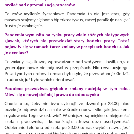
myśleć nad optymalizacją procesów.
To znów myślenie życzeniowe. Pandemia to nie jest czas, gdy
masowo stajemy się homo hiperkreatywus, raczej paraliżuje nas lęk i
frustruje zamknięcie.
Pandemia wymusiła na rynku pracy wiele różnych nietypowych
zjawisk, których nie przewidział stary kodeks pracy. Toteż
pojawiły się w ramach tarcz zmiany w przepisach kodeksu. Jak
je oceniasz?
To zmiany cząstkowe, wprowadzane pod wpływem chwili, często
generujące nowe niespójności w przepisach. Nic rewolucyjnego.
Poza tym tych drobnych zmian było tyle, że przestałam je śledzić.
Trudno się już było w nich orientować.
Podobno prawdziwe, głębokie zmiany nadejdą w tym roku.
Mówi się o nowej definicji prawa do odpoczynku
Chodzi o to, żeby nie było sytuacji, że dzwoni po 23.00, albo
oczekuje odpowiedzi na maile w środku nocy. Tylko jaki jest sens
regulowania tego w ustawie? Ważniejsze są miękkie umiejętności
szefa i pracownika, komunikacja, zdrowa doza asertywności.
Odbieranie telefonu od szefa po 23.00 to nasz wybór, nawet jeśli
on czy ona są pozbawieni kindersztuby i umiejętności społecznych.