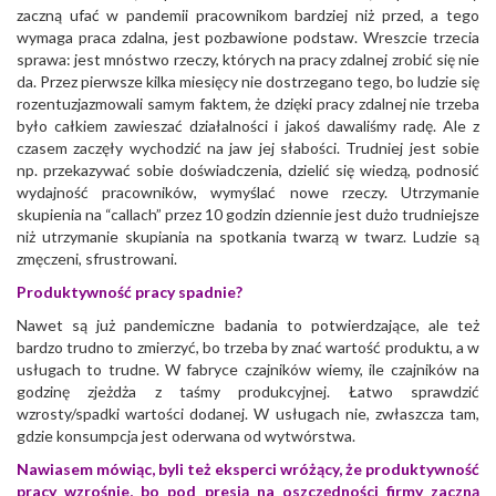
zaczną ufać w pandemii pracownikom bardziej niż przed, a tego
wymaga praca zdalna, jest pozbawione podstaw. Wreszcie trzecia
sprawa: jest mnóstwo rzeczy, których na pracy zdalnej zrobić się nie
da. Przez pierwsze kilka miesięcy nie dostrzegano tego, bo ludzie się
rozentuzjazmowali samym faktem, że dzięki pracy zdalnej nie trzeba
było całkiem zawieszać działalności i jakoś dawaliśmy radę. Ale z
czasem zaczęły wychodzić na jaw jej słabości. Trudniej jest sobie
np. przekazywać sobie doświadczenia, dzielić się wiedzą, podnosić
wydajność pracowników, wymyślać nowe rzeczy. Utrzymanie
skupienia na “callach” przez 10 godzin dziennie jest dużo trudniejsze
niż utrzymanie skupiania na spotkania twarzą w twarz. Ludzie są
zmęczeni, sfrustrowani.
Produktywność pracy spadnie?
Nawet są już pandemiczne badania to potwierdzające, ale też
bardzo trudno to zmierzyć, bo trzeba by znać wartość produktu, a w
usługach to trudne. W fabryce czajników wiemy, ile czajników na
godzinę zjeżdża z taśmy produkcyjnej. Łatwo sprawdzić
wzrosty/spadki wartości dodanej. W usługach nie, zwłaszcza tam,
gdzie konsumpcja jest oderwana od wytwórstwa.
Nawiasem mówiąc, byli też eksperci wróżący, że produktywność
pracy wzrośnie, bo pod presją na oszczędności firmy zaczną