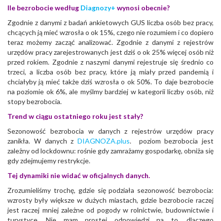
Ile bezrobocie według
Diagnozy+
wynosi obecnie?
Zgodnie z danymi z badań ankietowych GUS liczba osób bez pracy,
chcących ją mieć wzrosła o ok 15%, czego nie rozumiem i co dopiero
teraz możemy zacząć analizować. Zgodnie z danymi z rejestrów
urzędów pracy zarejestrowanych jest dziś o ok 25% więcej osób niż
przed rokiem. Zgodnie z naszymi danymi rejestruje się średnio co
trzeci, a liczba osób bez pracy, które ją miały przed pandemią i
chciałyby ją mieć także dziś wzrosła o ok 50%. To daje bezrobocie
na poziomie ok 6%, ale myślmy bardziej w kategorii liczby osób, niż
stopy bezrobocia.
Trend w ciągu ostatniego roku jest stały?
Sezonowość bezrobocia w danych z rejestrów urzędów pracy
zanikła. W danych z
DIAGNOZA.plus
. poziom bezrobocia jest
zależny od lockdownu: rośnie gdy zamrażamy gospodarkę, obniża się
gdy zdejmujemy restrykcje.
Tej dynamiki nie widać w oficjalnych danych.
Zrozumieliśmy trochę, gdzie się podziała sezonowość bezrobocia:
wzrosty były większe w dużych miastach, gdzie bezrobocie raczej
jest raczej mniej zależne od pogody w rolnictwie, budownictwie i
turystyce. Nie mam prostej odpowiedzi na to, dlaczego