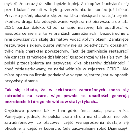
myśleli, że teraz już tylko będzie lepiej. Z okopów i uchylania się
przed kulami weszli w tryb „przeczekania, bo koniec już blisko”.
Przyszła jesień, okazało się, że na kilku miesiącach zastoju się nie
skończy, druga fala zdecydowanie większa niż pierwsza, a do lata
2021 bardzo daleko. Choć na razie masowej fali upadłości w
gospodarce nie ma, to w branżach zamrożonych i bezpośrednio z
nimi powiązanych skalę dramatów widać gołym okiem. Zamknięte
restauracje i sklepy, puste witryny nie są pojedynczymi obrazkami
tylko mają charakter powszechny. Fakt, że zamknięcie restauracji
nie oznacza zamknięcie działalności gospodarczej wiąże się z tym, że
polski przedsiębiorca ma zazwyczaj kilka obszarów działalności, i
choć zdziesiątkowany, to nadal widnieje w rejestrze CEIDG. Ale
miara oparta na liczbie podmiotów w tym rejestrze jest w sposób
oczywisty ułomna.
Tak się składa, że w sektorach zamrożonych sporo się
zatrudnia na szaro, więc pewnie te upadłości generują
bezrobocie, którego nie widać w statystykach…
Częściowo pewnie tak – tam gdzie firma pada, praca znika.
Pamiętajmy jednak, że polska szara strefa ma charakter nie tyle
zatrudnieniowy, co płacowy: część wynagrodzenia dostaje się
oficjalnie, a część w kopercie. Gdy zaczynaliśmy robić Diagnozę+,