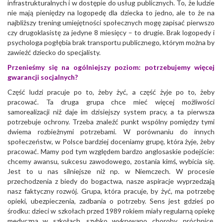
infrastrukturalnych i w dostępie do usług publicznych. To, że ludzie
nie mają pieniędzy na logopedę dla dziecka to jedno, ale to że na
najbliższy trening umiejętności społecznych mogę zapisać pierwszo
czy drugoklasistę za jedyne 8 miesięcy – to drugie. Brak logopedy i
psychologa pogłębia brak transportu publicznego, którym można by
zawieźć dziecko do specjalisty.
Przenieśmy się na ogólniejszy poziom: potrzebujemy więcej
gwarancji socjalnych?
Część ludzi pracuje po to, żeby żyć, a część żyje po to, żeby
pracować. Ta druga grupa chce mieć więcej możliwości
samorealizacji niż daje im dzisiejszy system pracy, a ta pierwsza
potrzebuje ochrony. Trzeba znaleźć punkt wspólny pomiędzy tymi
dwiema rozbieżnymi potrzebami. W porównaniu do innych
społeczeństw, w Polsce bardziej doceniamy grupę, która żyje, żeby
pracować. Mamy pod tym względem bardzo anglosaskie podejście:
chcemy awansu, sukcesu zawodowego, zostania kimś, wybicia się.
Jest to u nas silniejsze niż np. w Niemczech. W procesie
przechodzenia z biedy do bogactwa, nasze aspiracje wyprzedzają
nasz faktyczny rozwój. Grupa, która pracuje, by żyć, ma potrzebę
opieki, ubezpieczenia, zadbania o potrzeby. Sens jest gdzieś po
środku: dzieci w szkołach przed 1989 rokiem miały regularną opiekę
medyczną w szkołach, szybko wykrywano choroby, próchnicę,