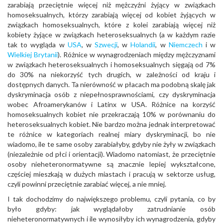
zarabiają przeciętnie więcej niż mężczyźni żyjący w związkach
homoseksualnych, którzy zarabiają więcej od kobiet żyjących w
związkach homoseksualnych, które z kolei zarabiają więcej niż
kobiety żyjące w związkach heteroseksualnych (a w każdym razie
tak to wygląda w
USA
, w
Szwecji
, w
Holandii
, w
Niemczech
i w
Wielkiej Brytanii
). Różnice w wynagrodzeniach między mężczyznami
w związkach heteroseksualnych i homoseksualnych sięgają od 7%
do 30% na niekorzyść tych drugich, w zależności od kraju i
dostępnych danych. Ta nierówność w płacach ma podobną skalę jak
dyskryminacja osób z niepełnosprawnościami, czy dyskryminacja
wobec Afroamerykanów i Latinx w USA. Różnice na korzyść
homoseksualnych kobiet nie przekraczają 10% w porównaniu do
heteroseksualnych kobiet. Nie bardzo można jednak interpretować
te różnice w kategoriach realnej miary dyskryminacji, bo nie
wiadomo, ile te same osoby zarabiałyby, gdyby nie żyły w związkach
(niezależnie od płci i orientacji). Wiadomo natomiast, że przeciętnie
osoby nieheteronormatywne są znacznie lepiej wykształcone,
częściej mieszkają w dużych miastach i pracują w sektorze usług,
czyli powinni przeciętnie zarabiać więcej, a nie mniej.
I tak dochodzimy do największego problemu, czyli pytania, co by
było gdyby: jak wyglądałoby zatrudnianie osób
nieheteronormatywnych i ile wynosiłyby ich wynagrodzenia, gdyby