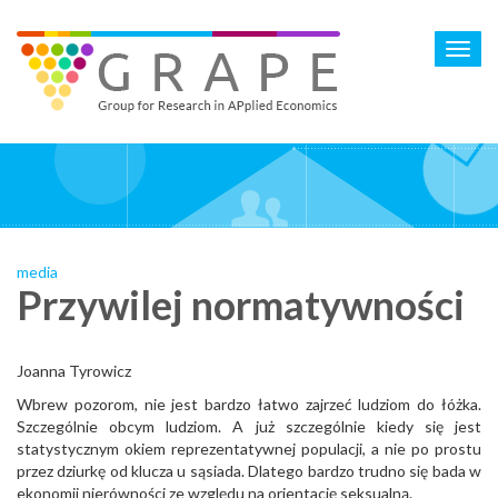
Skip
to
Toggl
main
navig
content
media
Przywilej normatywności
Joanna Tyrowicz
Wbrew pozorom, nie jest bardzo łatwo zajrzeć ludziom do łóżka.
Szczególnie obcym ludziom. A już szczególnie kiedy się jest
statystycznym okiem reprezentatywnej populacji, a nie po prostu
przez dziurkę od klucza u sąsiada. Dlatego bardzo trudno się bada w
ekonomii nierówności ze względu na orientację seksualną.