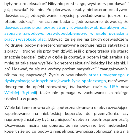
były heteroseksualne? Niby nic prostszego, wystarczy poudawać i
już, prawda? No nie. Po pierwsze, osoby nieheteronormatywne
doświadczają zdecydowanie częściej prześladowania jeszcze na
etapie edukacji. Tymczasem badania jednoznacznie dowodzą, że
doświadczenie przemocy ze strony rówieśników obniża aktywność i
aspiracje zawodowe, prawdopodobieństwo w ogóle posiadania
pracy i wysokość płac
. Udawać, że się nie ma takich doświadczeń?
Po drugie, osoby nieheteronormatywne cechuje niższa satysfakcja
z pracy – trudno się przy tym dziwić, jeśli o pracę trzeba się starać
znacznie bardziej, żeby w ogóle ją dostać, a potem i tak zarabia się
mniej za taką sam wysiłek jak heteroseksualni koledzy i koleżanki. I
co? Udawać, że się ma wyższy poziom satysfakcji i zaangażowania,
niż ma się naprawdę? Życie w warunkach
stresu związanego z
dyskryminacją w innych przejawach życia społecznego
, nierównym
dostępem do opieki zdrowotnej (w każdym razie
w USA
oraz
Wielkiej Brytanii
) także nie pomaga w zachowaniu szerokiego
uśmiechu w pracy.
Wiele lat temu pewna akcja społeczna skłaniała osoby rozważające
zaparkowanie na niebieskiej kopercie, do przemyślenia, czy
naprawdę chciałyby być na „miejscu” osoby z niepełnosprawnością.
Oczywiście można się upierać, że nie powinno być niebieskich
kopert i że po co osoby z niepełnosprawnością „obnoszą” się z nią