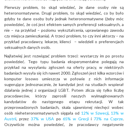
Pierwszy problem, to skąd wiedzieć, że dane osoby nie są
heteronormatywne. Drugi problem, to skąd wiedzieć, co by było
gdyby te dane osoby były jednak heteronormatywne (żeby móc
powiedzieć, że coś jest efektem samych preferencji seksualnych, a
nie – na przykład – poziomu wykształcenia, uprawianego zawodu
czy miejsca zamieszkania). A trzeci problem, to czy inni aktorzy – na
przykład pracodawcy, lekarze, klienci – wiedzieli o preferencjach
seksualnych danych osób.
Najłatwiej jest rozwiązać problem trzeci: wystarczy im po prostu
powiedzieć. Tego typu badania eksperymentalne polegają na
przykład na wysyłaniu zgłoszeń na oferty pracy, w niektórych
badaniach wysyła się ich nawet 2000. Zgłoszeń jest kilka wzorców i
komputer losowo umieszcza w połowie z nich informacje
sugerujące jednoznacznie, że kandydat jest na studiach wspierał
działania jednej z organizacji LGBT. Potem zlicza się tylko liczbę
pracodawców, którzy zaprosili naszych wyimaginowanych
kandydatów do następnego etapu rekrutacji. W tak
przeprowadzonych badaniach, skala ujawnionej niechęci wobec
osób nieheteronormatywnych sięgała od
12% w Szwecji
,
13% w
Austrii
, przez
37% w USA
po
65% w Grecji
i
73% na Cyprze
.
Oczywiście można powiedzieć, że pracodawcy negatywnie