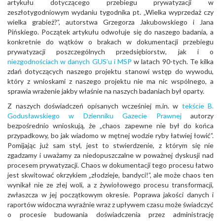
artykułu dotyczącego przebiegu prywatyzacji w
zeszłotygodniowym wydaniu tygodnika pt. „Wielka wyprzedaż czy
wielka grabież?”, autorstwa Grzegorza Jakubowskiego i Jana
Pińskiego. Początek artykułu odwołuje się do naszego badania, a
konkretnie do wątków o brakach w dokumentacji przebiegu
prywatyzacji poszczególnych przedsiębiorstw, jak i o
niezgodnościach w danych GUS’u i MSP
w latach 90-tych. Te kilka
zdań dotyczących naszego projektu stanowi wstęp do wywodu,
który z wnioskami z naszego projektu nie ma nic wspólnego, a
sprawia wrażenie jakby właśnie na naszych badaniach był oparty.
Z naszych doświadczeń opisanych wcześniej m.in. w
tekście B.
Godusławskiego w Dzienniku Gazecie Prawnej
autorzy
bezpośrednio wnioskują, że „chaos zapewne nie był do końca
przypadkowy, bo jak wiadomo w mętnej wodzie ryby łatwiej łowić”.
Pomijając już sam styl, jest to stwierdzenie, z którym się nie
zgadzamy i uważamy za niedopuszczalne w poważnej dyskusji nad
procesem prywatyzacji. Chaos w dokumentacji tego procesu łatwo
jest skwitować okrzykiem „złodzieje, bandyci!”, ale może chaos ten
wynikał nie ze złej woli, a z żywiołowego procesu transformacji,
zwłaszcza w jej początkowym okresie. Poprawa jakości danych i
raportów widoczna wyraźnie wraz z upływem czasu może świadczyć
o procesie budowania doświadczenia przez administrację