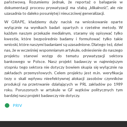
państwową. Rozumiemy jednak, że reportaż o bałaganie w
dokumentacji procesu prywatyzacji ma słabą „klikalność”, ale nie
uzasadnia to daleko posuniętej i nieuczciwej generalizacji.
W GRAPE, kładziemy duży nacisk na wnioskowanie oparte
wyłącznie na wynikach badań opartych o rzetelne metody. W
każdym naszym przekazie medialnym, staramy się opisywać tylko
kwestie, które bezpośrednio badamy i formułować tylko takie
wnioski, które naszymi badaniami są uzasadnione. Dlatego też, dziwi
nas, że w wcześniej wspomnianym artykule, odniesienie do naszego
projektu stanowi wstęp do tematu prywatyzacji sektora
bankowego w Polsce. Nasz projekt badawczy w najmniejszym
stopniu tego sektora nie dotyczy bowiem skupia się wyłącznie na
zakładach przemysłowych. Celem projektu jest m.in. weryfikacja
tezy o skali wpływu nieefektywnej alokacji zasobów czynników
produkcji na przetrwanie działających w PRL zakładów po 1989
roku. Poruszonych w artykule w GF wątków politycznych tym
bardziej nasz projekt badawczy nie dotyczy.
PRIV