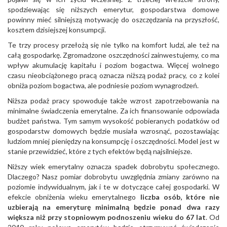
spodziewając się niższych emerytur, gospodarstwa domowe
powinny mieć silniejszą motywację do oszczędzania na przyszłość,
kosztem dzisiejszej konsumpcji.
Te trzy procesy przełożą się nie tylko na komfort ludzi, ale też na
całą gospodarkę. Zgromadzone oszczędności zainwestujemy, co ma
wpływ akumulację kapitału i poziom bogactwa. Więcej wolnego
czasu nieobciążonego pracą oznacza niższą podaż pracy, co z kolei
obniża poziom bogactwa, ale podniesie poziom wynagrodzeń.
Niższa podaż pracy spowoduje także wzrost zapotrzebowania na
minimalne świadczenia emerytalne. Za ich finansowanie odpowiada
budżet państwa. Tym samym wysokość pobieranych podatków od
gospodarstw domowych będzie musiała wzrosnąć, pozostawiając
ludziom mniej pieniędzy na konsumpcję i oszczędności. Model jest w
stanie przewidzieć, które z tych efektów będą najsilniejsze.
Niższy wiek emerytalny oznacza spadek dobrobytu społecznego.
Dlaczego? Nasz pomiar dobrobytu uwzględnia zmiany zarówno na
poziomie indywidualnym, jak i te w dotyczące całej gospodarki. W
efekcie obniżenia wieku emerytalnego
liczba osób, które nie
uzbierają na emeryturę minimalną będzie ponad dwa razy
większa niż przy stopniowym podnoszeniu wieku do 67 lat
. Od