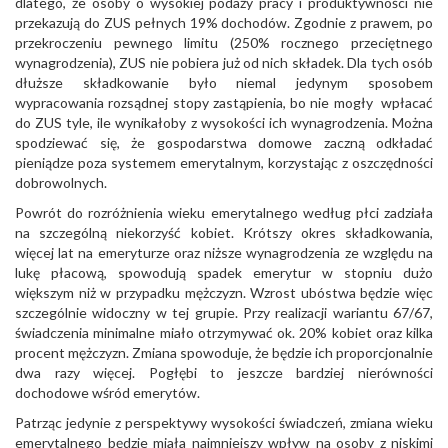
dlatego, że osoby o wysokiej podaży pracy i produktywności nie
przekazują do ZUS pełnych 19% dochodów. Zgodnie z prawem, po
przekroczeniu pewnego limitu (250% rocznego przeciętnego
wynagrodzenia), ZUS nie pobiera już od nich składek. Dla tych osób
dłuższe składkowanie było niemal jedynym sposobem
wypracowania rozsądnej stopy zastąpienia, bo nie mogły wpłacać
do ZUS tyle, ile wynikałoby z wysokości ich wynagrodzenia. Można
spodziewać się, że gospodarstwa domowe zaczną odkładać
pieniądze poza systemem emerytalnym, korzystając z oszczędności
dobrowolnych.
Powrót do rozróżnienia wieku emerytalnego według płci zadziała
na szczególną niekorzyść kobiet. Krótszy okres składkowania,
więcej lat na emeryturze oraz niższe wynagrodzenia ze względu na
lukę płacową, spowodują spadek emerytur w stopniu dużo
większym niż w przypadku mężczyzn. Wzrost ubóstwa będzie więc
szczególnie widoczny w tej grupie. Przy realizacji wariantu 67/67,
świadczenia minimalne miało otrzymywać ok. 20% kobiet oraz kilka
procent mężczyzn. Zmiana spowoduje, że będzie ich proporcjonalnie
dwa razy więcej. Pogłębi to jeszcze bardziej nierówności
dochodowe wśród emerytów.
Patrząc jedynie z perspektywy wysokości świadczeń, zmiana wieku
emerytalnego będzie miała najmniejszy wpływ na osoby z niskimi