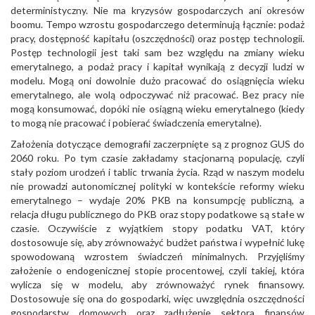
deterministyczny. Nie ma kryzysów gospodarczych ani okresów
boomu. Tempo wzrostu gospodarczego determinują łącznie: podaż
pracy, dostępność kapitału (oszczędności) oraz postęp technologii.
Postęp technologii jest taki sam bez względu na zmiany wieku
emerytalnego, a podaż pracy i kapitał wynikają z decyzji ludzi w
modelu. Mogą oni dowolnie dużo pracować do osiągnięcia wieku
emerytalnego, ale wolą odpoczywać niż pracować. Bez pracy nie
mogą konsumować, dopóki nie osiągną wieku emerytalnego (kiedy
to mogą nie pracować i pobierać świadczenia emerytalne).
Założenia dotyczące demografii zaczerpnięte są z prognoz GUS do
2060 roku. Po tym czasie zakładamy stacjonarną populację, czyli
stały poziom urodzeń i tablic trwania życia. Rząd w naszym modelu
nie prowadzi autonomicznej polityki w kontekście reformy wieku
emerytalnego – wydaje 20% PKB na konsumpcję publiczną, a
relacja długu publicznego do PKB oraz stopy podatkowe są stałe w
czasie. Oczywiście z wyjątkiem stopy podatku VAT, który
dostosowuje się, aby zrównoważyć budżet państwa i wypełnić lukę
spowodowaną wzrostem świadczeń minimalnych. Przyjęliśmy
założenie o endogenicznej stopie procentowej, czyli takiej, która
wylicza się w modelu, aby zrównoważyć rynek finansowy.
Dostosowuje się ona do gospodarki, więc uwzględnia oszczędności
gospodarstw domowych oraz zadłużenie sektora finansów