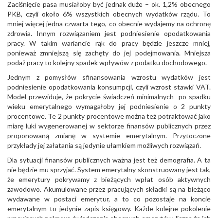
Zaciśnięcie pasa musiałoby być jednak duże – ok. 1,2% obecnego
PKB, czyli około 6% wszystkich obecnych wydatków rządu. To
mniej więcej jedna czwarta tego, co obecnie wydajemy na ochronę
zdrowia. Innym rozwiązaniem jest podniesienie opodatkowania
pracy. W takim wariancie rąk do pracy będzie jeszcze mniej,
ponieważ zmniejszą się zachęty do jej podejmowania. Mniejsza
podaż pracy to kolejny spadek wpływów z podatku dochodowego.
Jednym z pomysłów sfinansowania wzrostu wydatków jest
podniesienie opodatkowania konsumpcji, czyli wzrost stawki VAT.
Model przewiduje, że pokrycie świadczeń minimalnych po spadku
wieku emerytalnego wymagałoby jej podniesienie o 2 punkty
procentowe. Te 2 punkty procentowe można też potraktować jako
miarę luki wygenerowanej w sektorze finansów publicznych przez
proponowaną zmianę w systemie emerytalnym. Przytoczone
przykłady jej załatania są jedynie ułamkiem możliwych rozwiązań.
Dla sytuacji finansów publicznych ważna jest też demografia. A ta
nie będzie mu sprzyjać. System emerytalny skonstruowany jest tak,
że emerytury pokrywamy z bieżących wpłat osób aktywnych
zawodowo. Akumulowane przez pracujących składki są na bieżąco
wydawane w postaci emerytur, a to co pozostaje na koncie
emerytalnym to jedynie zapis księgowy. Każde kolejne pokolenie