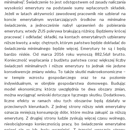
minimalnej”. Świadczenie to jest odstępstwem od zasady naliczania
wysokości emerytury na podstawie sumy wpłaconych składek.
Jeżeli w latach aktywności zawodowej pracownik nie uzbierał na
koncie emerytalnym wystarczających środków na minimalne
świadczenie, a jednocześnie nabył uprawnień do pobierania
emerytury, wtedy ZUS pokrywa brakującą różnicę. Będziemy krócej
pracować i odkładać składki, na kontach emerytalnych uzbieramy
niższe kwoty, a więc chętnych, którym państwo będzie dokładać do
świadczenia minimalnego będzie więcej. Emerytury te są i będą
bardzo niskie. Od marca 2016 roku wynoszą 882,56zł brutto.
Konieczność wypłacania z budżetu państwa coraz większej liczby
świadczeń minimalnych i niższe emerytury to jednak nie jedyne
konsekwencje zmiany wieku. To także skutki makroekonomiczne –
w tempie wzrostu gospodarczego oraz te na poziomie
indywidualnym, w obrębie gospodarstwa domowego. Budując
model ekonomiczny, którzy uwzględnia te dwa obszary zmian,
można wyciągnąć wnioski dotyczące łącznego skutku. Dodatkowo,
liczne efekty w ramach obu tych obszarów będą działały w
przeciwnych kierunkach. Z jednej strony niższy wiek emerytalny
oznacza mniejszą konsumpcję dóbr, które można zakupić za niższą
emeryturę. Z drugiej strony ludzie zyskują więcej czasu wolnego,
nieobciążonego koniecznością pracy, bo świadczenie emerytalne
pojawi się w ich życiu wcześniej. Z trzeciej wreszcie strony,