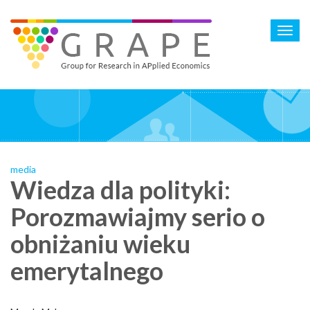
Skip
to
Toggl
main
navig
content
media
Wiedza dla polityki:
Porozmawiajmy serio o
obniżaniu wieku
emerytalnego