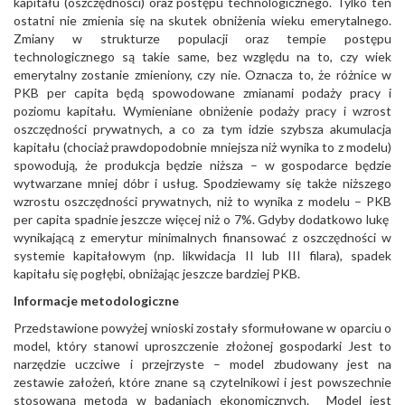
kapitału (oszczędności) oraz postępu technologicznego. Tylko ten
ostatni nie zmienia się na skutek obniżenia wieku emerytalnego.
Zmiany w strukturze populacji oraz tempie postępu
technologicznego są takie same, bez względu na to, czy wiek
emerytalny zostanie zmieniony, czy nie. Oznacza to, że różnice w
PKB per capita będą spowodowane zmianami podaży pracy i
poziomu kapitału. Wymieniane obniżenie podaży pracy i wzrost
oszczędności prywatnych, a co za tym idzie szybsza akumulacja
kapitału (chociaż prawdopodobnie mniejsza niż wynika to z modelu)
spowodują, że produkcja będzie niższa – w gospodarce będzie
wytwarzane mniej dóbr i usług. Spodziewamy się także niższego
wzrostu oszczędności prywatnych, niż to wynika z modelu – PKB
per capita spadnie jeszcze więcej niż o 7%. Gdyby dodatkowo lukę
wynikającą z emerytur minimalnych finansować z oszczędności w
systemie kapitałowym (np. likwidacja II lub III filara), spadek
kapitału się pogłębi, obniżając jeszcze bardziej PKB.
Informacje metodologiczne
Przedstawione powyżej wnioski zostały sformułowane w oparciu o
model, który stanowi uproszczenie złożonej gospodarki Jest to
narzędzie uczciwe i przejrzyste – model zbudowany jest na
zestawie założeń, które znane są czytelnikowi i jest powszechnie
stosowaną metodą w badaniach ekonomicznych. Model jest