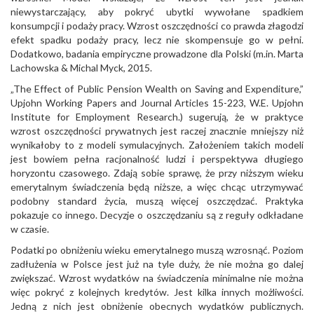
niewystarczający, aby pokryć ubytki wywołane spadkiem
konsumpcji i podaży pracy. Wzrost oszczędności co prawda złagodzi
efekt spadku podaży pracy, lecz nie skompensuje go w pełni.
Dodatkowo, badania empiryczne prowadzone dla Polski (m.in. Marta
Lachowska & Michal Myck, 2015.
„The Effect of Public Pension Wealth on Saving and Expenditure,”
Upjohn Working Papers and Journal Articles 15-223, W.E. Upjohn
Institute for Employment Research.) sugerują, że w praktyce
wzrost oszczędności prywatnych jest raczej znacznie mniejszy niż
wynikałoby to z modeli symulacyjnych. Założeniem takich modeli
jest bowiem pełna racjonalność ludzi i perspektywa długiego
horyzontu czasowego. Zdają sobie sprawę, że przy niższym wieku
emerytalnym świadczenia będą niższe, a więc chcąc utrzymywać
podobny standard życia, muszą więcej oszczędzać. Praktyka
pokazuje co innego. Decyzje o oszczędzaniu są z reguły odkładane
w czasie.
Podatki po obniżeniu wieku emerytalnego muszą wzrosnąć. Poziom
zadłużenia w Polsce jest już na tyle duży, że nie można go dalej
zwiększać. Wzrost wydatków na świadczenia minimalne nie można
więc pokryć z kolejnych kredytów. Jest kilka innych możliwości.
Jedną z nich jest obniżenie obecnych wydatków publicznych.