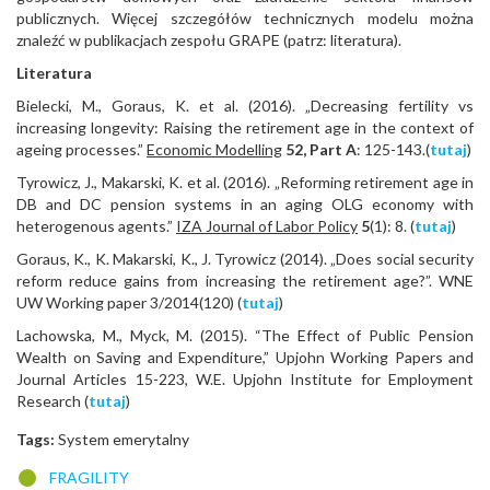
publicznych. Więcej szczegółów technicznych modelu można
znaleźć w publikacjach zespołu GRAPE (patrz: literatura).
Literatura
Bielecki, M., Goraus, K. et al. (2016). „Decreasing fertility vs
increasing longevity: Raising the retirement age in the context of
ageing processes.”
Economic Modelling
52, Part A
: 125-143.(
tutaj
)
Tyrowicz, J., Makarski, K. et al. (2016). „Reforming retirement age in
DB and DC pension systems in an aging OLG economy with
heterogenous agents.”
IZA Journal of Labor Policy
5
(1): 8. (
tutaj
)
Goraus, K., K. Makarski, K., J. Tyrowicz (2014). „Does social security
reform reduce gains from increasing the retirement age?”. WNE
UW Working paper 3/2014(120) (
tutaj
)
Lachowska, M., Myck, M. (2015). “The Effect of Public Pension
Wealth on Saving and Expenditure,” Upjohn Working Papers and
Journal Articles 15-223, W.E. Upjohn Institute for Employment
Research (
tutaj
)
Tags:
System emerytalny
FRAGILITY