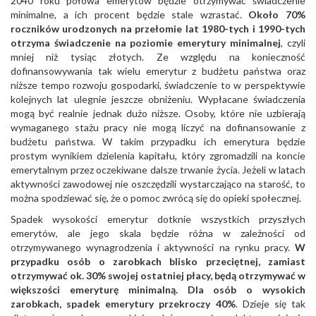
2040 roku połowa emerytów będzie otrzymywać świadczenie
minimalne, a ich procent będzie stale wzrastać.
Około 70%
roczników urodzonych na przełomie lat 1980-tych i 1990-tych
otrzyma świadczenie na poziomie emerytury minimalnej
, czyli
mniej niż tysiąc złotych. Ze względu na konieczność
dofinansowywania tak wielu emerytur z budżetu państwa oraz
niższe tempo rozwoju gospodarki, świadczenie to w perspektywie
kolejnych lat ulegnie jeszcze obniżeniu. Wypłacane świadczenia
mogą być realnie jednak dużo niższe. Osoby, które nie uzbierają
wymaganego stażu pracy nie mogą liczyć na dofinansowanie z
budżetu państwa. W takim przypadku ich emerytura będzie
prostym wynikiem dzielenia kapitału, który zgromadzili na koncie
emerytalnym przez oczekiwane dalsze trwanie życia. Jeżeli w latach
aktywności zawodowej nie oszczędzili wystarczająco na starość, to
można spodziewać się, że o pomoc zwrócą się do opieki społecznej.
Spadek wysokości emerytur dotknie wszystkich przyszłych
emerytów, ale jego skala będzie różna w zależności od
otrzymywanego wynagrodzenia i aktywności na rynku pracy.
W
przypadku osób o zarobkach blisko przeciętnej, zamiast
otrzymywać ok. 30% swojej ostatniej płacy, będą otrzymywać w
większości emeryturę minimalną. Dla osób o wysokich
zarobkach, spadek emerytury przekroczy 40%
. Dzieje się tak