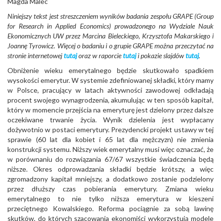
Magda Malec
Niniejszy tekst jest streszczeniem wyników badania zespołu GRAPE (Group
for Research in Applied Economics) prowadzonego na Wydziale Nauk
Ekonomicznych UW przez Marcina Bieleckiego, Krzysztofa Makarskiego i
Joannę Tyrowicz. Więcej o badaniu i o grupie GRAPE można przeczytać na
stronie internetowej
tutaj
oraz w raporcie
tutaj
i pokazie slajdów
tutaj
.
Obniżenie wieku emerytalnego będzie skutkowało spadkiem
wysokości emerytur. W systemie zdefiniowanej składki, który mamy
w Polsce, pracujący w latach aktywności zawodowej odkładają
procent swojego wynagrodzenia, akumulując w ten sposób kapitał,
który w momencie przejścia na emeryturę jest dzielony przez dalsze
oczekiwane trwanie życia. Wynik dzielenia jest wypłacany
dożywotnio w postaci emerytury. Prezydencki projekt ustawy w tej
sprawie (60 lat dla kobiet i 65 lat dla mężczyzn) nie zmienia
konstrukcji systemu. Niższy wiek emerytalny musi więc oznaczać, że
w porównaniu do rozwiązania 67/67 wszystkie świadczenia będą
niższe. Okres odprowadzania składki będzie krótszy, a więc
zgromadzony kapitał mniejszy, a dodatkowo zostanie podzielony
przez dłuższy czas pobierania emerytury. Zmiana wieku
emerytalnego to nie tylko niższa emerytura w kieszeni
przeciętnego Kowalskiego. Reforma pociągnie za sobą lawinę
skutków, do których szacowania ekonomiści wykorzystują modele