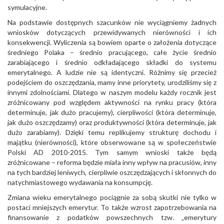
symulacyjne.
Na podstawie dostępnych szacunków nie wyciągniemy żadnych
wniosków dotyczących przewidywanych nierówności i ich
konsekwencji. Wyliczenia są bowiem oparte o założenia dotyczące
średniego Polaka – średnio pracującego, całe życie średnio
zarabiającego i średnio odkładającego składki do systemu
emerytalnego. A ludzie nie są identyczni. Różnimy się przecież
podejściem do oszczędzania, mamy inne priorytety, urodziliśmy się z
innymi zdolnościami. Dlatego w naszym modelu każdy rocznik jest
zróżnicowany pod względem aktywności na rynku pracy (która
determinuje, jak dużo pracujemy), cierpliwości (która determinuje,
jak dużo oszczędzamy) oraz produktywności (która determinuje, jak
dużo zarabiamy). Dzięki temu replikujemy strukturę dochodu i
majątku (nierówności), które obserwowane są w społeczeństwie
Polski AD 2010-2015. Tym samym wnioski także będą
zróżnicowane – reforma będzie miała inny wpływ na pracusiów, inny
na tych bardziej leniwych, cierpliwie oszczędzających i skłonnych do
natychmiastowego wydawania na konsumpcję.
Zmiana wieku emerytalnego pociągnie za sobą skutki nie tylko w
postaci mniejszych emerytur. To także wzrost zapotrzebowania na
finansowanie z podatków powszechnych tzw. „emerytury