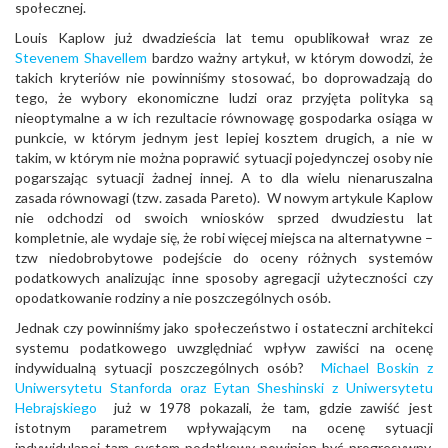
społecznej.
Louis Kaplow już dwadzieścia lat temu opublikował wraz ze
Stevenem Shavellem
bardzo ważny artykuł, w którym dowodzi, że
takich kryteriów nie powinniśmy stosować, bo doprowadzają do
tego, że wybory ekonomiczne ludzi oraz przyjęta polityka są
nieoptymalne a w ich rezultacie równowagę gospodarka osiąga w
punkcie, w którym jednym jest lepiej kosztem drugich, a nie w
takim, w którym nie można poprawić sytuacji pojedynczej osoby nie
pogarszając sytuacji żadnej innej. A to dla wielu nienaruszalna
zasada równowagi (tzw. zasada Pareto). W nowym artykule Kaplow
nie odchodzi od swoich wniosków sprzed dwudziestu lat
kompletnie, ale wydaje się, że robi więcej miejsca na alternatywne –
tzw niedobrobytowe podejście do oceny różnych systemów
podatkowych analizując inne sposoby agregacji użyteczności czy
opodatkowanie rodziny a nie poszczególnych osób.
Jednak czy powinniśmy jako społeczeństwo i ostateczni architekci
systemu podatkowego uwzględniać wpływ zawiści na ocenę
indywidualną sytuacji poszczególnych osób?
Michael Boskin z
Uniwersytetu Stanforda oraz Eytan Sheshinski z Uniwersytetu
Hebrajskiego
już w 1978 pokazali, że tam, gdzie zawiść jest
istotnym parametrem wpływającym na ocenę sytuacji
indywidulanej tam system podatkowy powinien być progresywny,