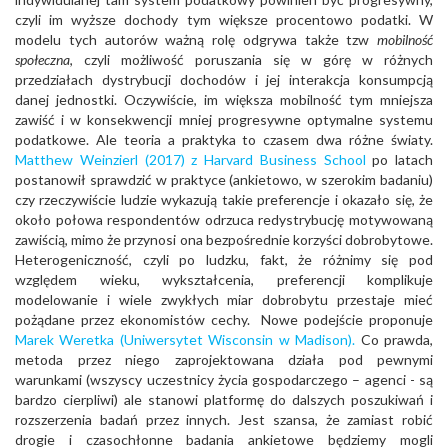
czyli im wyższe dochody tym większe procentowo podatki. W
modelu tych autorów ważną rolę odgrywa także tzw
mobilność
społeczna
, czyli możliwość poruszania się w górę w różnych
przedziałach dystrybucji dochodów i jej interakcja konsumpcją
danej jednostki. Oczywiście, im większa mobilność tym mniejsza
zawiść i w konsekwencji mniej progresywne optymalne systemu
podatkowe. Ale teoria a praktyka to czasem dwa różne światy.
Matthew Weinzierl (2017) z Harvard Business School
po latach
postanowił sprawdzić w praktyce (ankietowo, w szerokim badaniu)
czy rzeczywiście ludzie wykazują takie preferencje i okazało się, że
około połowa respondentów odrzuca redystrybucję motywowaną
zawiścią, mimo że przynosi ona bezpośrednie korzyści dobrobytowe.
Heterogeniczność, czyli po ludzku, fakt, że różnimy się pod
względem wieku, wykształcenia, preferencji komplikuje
modelowanie i wiele zwykłych miar dobrobytu przestaje mieć
pożądane przez ekonomistów cechy. Nowe podejście proponuje
Marek Weretka (Uniwersytet Wisconsin w Madison).
Co prawda,
metoda przez niego zaprojektowana działa pod pewnymi
warunkami (wszyscy uczestnicy życia gospodarczego – agenci - są
bardzo cierpliwi) ale stanowi platformę do dalszych poszukiwań i
rozszerzenia badań przez innych. Jest szansa, że zamiast robić
drogie i czasochłonne badania ankietowe będziemy mogli