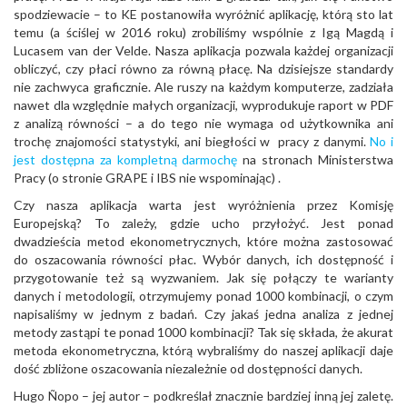
spodziewacie – to KE postanowiła wyróżnić aplikację, którą sto lat
temu (a ściślej w 2016 roku) zrobiliśmy wspólnie z Igą Magdą i
Lucasem van der Velde. Nasza aplikacja pozwala każdej organizacji
obliczyć, czy płaci równo za równą płacę. Na dzisiejsze standardy
nie zachwyca graficznie. Ale ruszy na każdym komputerze, zadziała
nawet dla względnie małych organizacji, wyprodukuje raport w PDF
z analizą równości – a do tego nie wymaga od użytkownika ani
trochę znajomości statystyki, ani biegłości w pracy z danymi.
No i
jest dostępna za kompletną darmochę
na stronach Ministerstwa
Pracy (o stronie GRAPE i IBS nie wspominając) .
Czy nasza aplikacja warta jest wyróżnienia przez Komisję
Europejską? To zależy, gdzie ucho przyłożyć. Jest ponad
dwadzieścia metod ekonometrycznych, które można zastosować
do oszacowania równości płac. Wybór danych, ich dostępność i
przygotowanie też są wyzwaniem. Jak się połączy te warianty
danych i metodologii, otrzymujemy ponad 1000 kombinacji, o czym
napisaliśmy w jednym z badań. Czy jakaś jedna analiza z jednej
metody zastąpi te ponad 1000 kombinacji? Tak się składa, że akurat
metoda ekonometryczna, którą wybraliśmy do naszej aplikacji daje
dość zbliżone oszacowania niezależnie od dostępności danych.
Hugo Ñopo – jej autor – podkreślał znacznie bardziej inną jej zaletę.