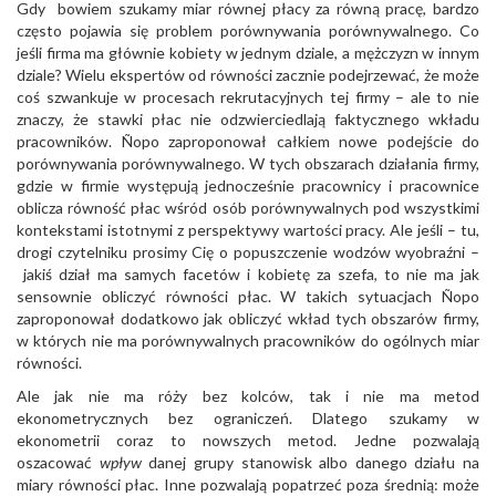
Gdy bowiem szukamy miar równej płacy za równą pracę, bardzo
często pojawia się problem porównywania porównywalnego. Co
jeśli firma ma głównie kobiety w jednym dziale, a mężczyzn w innym
dziale? Wielu ekspertów od równości zacznie podejrzewać, że może
coś szwankuje w procesach rekrutacyjnych tej firmy – ale to nie
znaczy, że stawki płac nie odzwierciedlają faktycznego wkładu
pracowników. Ñopo zaproponował całkiem nowe podejście do
porównywania porównywalnego. W tych obszarach działania firmy,
gdzie w firmie występują jednocześnie pracownicy i pracownice
oblicza równość płac wśród osób porównywalnych pod wszystkimi
kontekstami istotnymi z perspektywy wartości pracy. Ale jeśli – tu,
drogi czytelniku prosimy Cię o popuszczenie wodzów wyobraźni –
jakiś dział ma samych facetów i kobietę za szefa, to nie ma jak
sensownie obliczyć równości płac. W takich sytuacjach Ñopo
zaproponował dodatkowo jak obliczyć wkład tych obszarów firmy,
w których nie ma porównywalnych pracowników do ogólnych miar
równości.
Ale jak nie ma róży bez kolców, tak i nie ma metod
ekonometrycznych bez ograniczeń. Dlatego szukamy w
ekonometrii coraz to nowszych metod. Jedne pozwalają
oszacować
wpływ
danej grupy stanowisk albo danego działu na
miary równości płac. Inne pozwalają popatrzeć poza średnią: może