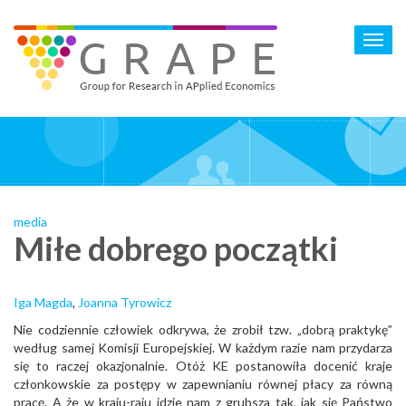
Skip
to
Toggl
main
navig
content
media
Miłe dobrego początki
Iga Magda
,
Joanna Tyrowicz
Nie codziennie człowiek odkrywa, że zrobił tzw. „dobrą praktykę”
według samej Komisji Europejskiej. W każdym razie nam przydarza
się to raczej okazjonalnie. Otóż KE postanowiła docenić kraje
członkowskie za postępy w zapewnianiu równej płacy za równą
pracę. A że w kraju-raju idzie nam z grubsza tak, jak się Państwo