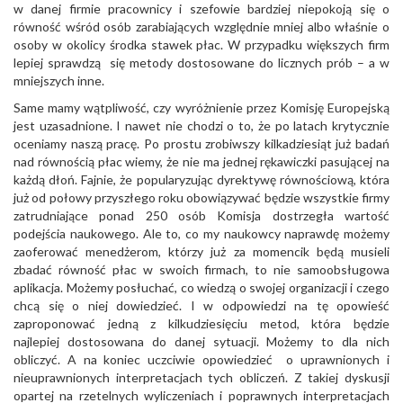
w danej firmie pracownicy i szefowie bardziej niepokoją się o
równość wśród osób zarabiających względnie mniej albo właśnie o
osoby w okolicy środka stawek płac. W przypadku większych firm
lepiej sprawdzą się metody dostosowane do licznych prób – a w
mniejszych inne.
Same mamy wątpliwość, czy wyróżnienie przez Komisję Europejską
jest uzasadnione. I nawet nie chodzi o to, że po latach krytycznie
oceniamy naszą pracę. Po prostu zrobiwszy kilkadziesiąt już badań
nad równością płac wiemy, że nie ma jednej rękawiczki pasującej na
każdą dłoń. Fajnie, że popularyzując dyrektywę równościową, która
już od połowy przyszłego roku obowiązywać będzie wszystkie firmy
zatrudniające ponad 250 osób Komisja dostrzegła wartość
podejścia naukowego. Ale to, co my naukowcy naprawdę możemy
zaoferować menedżerom, którzy już za momencik będą musieli
zbadać równość płac w swoich firmach, to nie samoobsługowa
aplikacja. Możemy posłuchać, co wiedzą o swojej organizacji i czego
chcą się o niej dowiedzieć. I w odpowiedzi na tę opowieść
zaproponować jedną z kilkudziesięciu metod, która będzie
najlepiej dostosowana do danej sytuacji. Możemy to dla nich
obliczyć. A na koniec uczciwie opowiedzieć o uprawnionych i
nieuprawnionych interpretacjach tych obliczeń. Z takiej dyskusji
opartej na rzetelnych wyliczeniach i poprawnych interpretacjach