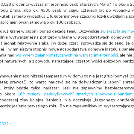
a 0.028 procenta wyższą śmiertelność osób starszych. Mało? To około 2
odu zimna, albo ok. 4500 osób w ciągu czterech lat po wypadku 
a skutek samego wypadku? Długoterminowe szacunki (czyli uwzględniając
napromieniowania) mówią o ok. 130 osobach.
o już grane w Japonii ponad dekadę temu. Oczywiście
zwiększyła się mo
gólnie wytwarzanej na potrzeby własne w gospodarstwach domowych 
jednak relatywnie słaba, i w dużej części sprowadza się do tego, że ci
więcej – w mniejszym stopniu nowe gospodarstwa domowe instalują panele
dania nad
wpływem zmian klimatycznych na wzrost śmiertelności
, ale nie 
 naturalnych, a z powodu narastającej częstotliwości epizodów bardz
.
ymywanie nieco niższej temperatury w domu to nie jest głupi pomysł (c
ter, prawda?), to warto nauczyć się na doświadczeniu Japonii sprze
, który będzie tylko narastał. Jeśli nie zapewnimy bezpieczeństw
do około
189 tysięcy „nadwyżkowych” zmarłych z powodu pandemi
hodzącej zimy kolejne istnienia. Nie doczekają „łagodnego obniżeni
iętnastkę jesienią przyszłego roku. Bo nie zapewniliśmy im wystarczająceg
2022 r.