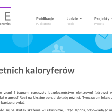
Publikacje
Ludzie
Projekty
Publications
People
Projects
letnich kaloryferów
ie ziemi i tsunami naruszyły bezpieczeństwo elektrowni jądrowej 
ał o agresji Rosji na Ukrainę ponad dekadę później. Tymczasem lekcje 
e bardzo przydać.
o się na skutek skażenia w Fukushimie, i rząd Japonii, odpowiadając n