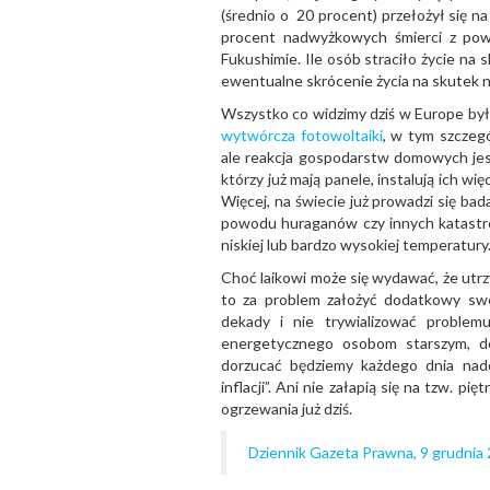
(średnio o 20 procent) przełożył się n
procent nadwyżkowych śmierci z pow
Fukushimie. Ile osób straciło życie n
ewentualne skrócenie życia na skutek 
Wszystko co widzimy dziś w Europe był
wytwórcza fotowoltaiki
, w tym szcze
ale reakcja gospodarstw domowych jest 
którzy już mają panele, instalują ich 
Więcej, na świecie już prowadzi się ba
powodu huraganów czy innych katastrof
niskiej lub bardzo wysokiej temperatury
Choć laikowi może się wydawać, że utrz
to za problem założyć dodatkowy swe
dekady i nie trywializować problemu
energetycznego osobom starszym, 
dorzucać będziemy każdego dnia nadc
inflacji”. Ani nie załapią się na tzw. p
ogrzewania już dziś.
Dziennik Gazeta Prawna, 9 grudnia 