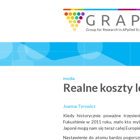
Skip
to
GRAPE - Group for Research in APplied Economics
‎@GRAPE_ORG
main
content
media
Realne koszty 
Joanna Tyrowicz
Kiedy historycznie poważne trzęsien
Fukushimie w 2011 roku, mało kto myśl
Japonii mogą nam się teraz całej Europi
Nastawienie do atomu bardzo pogorszył