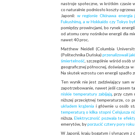
nastroje społeczne, w krótkim czasie 
co naturalnie podniosło koszty ogrzewan
Japonii:
w regionie Okinawa energia 
Fukushimą, a w Hokkaido czy Tokyo by
pomiędzy prowincjami, bo rynek energi
od atomu ceny nośników energii dla mi
nawet 40 proc.
Matthew Neidell (Columbia Universit
(Politechnika Duńska)
przenalizowali j
śmiertelność
, szczególnie wśród osób s
geograficznej północnej, doświadcza w
Na skutek wzrostu cen energii spadło z
Ten wynik nie jest zadziwiający sam w 
zapotrzebowanie, nawet jeśli czasem ta
niskie temperatury zabijają
, przy czym
niższej przeciętnej temperaturze, co
układem krążenia
i głównie u osób st
temperaturą o kilka stopni Celsjusza ni
niższa.
Elektryczność pozwala te efekt
emerytów, by
porzucić cztery pory roku
W Japonii, kraju bogatym i słynącym z 