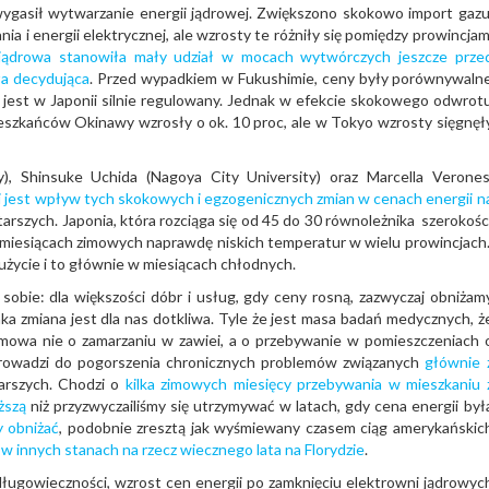
wygasił wytwarzanie energii jądrowej. Zwiększono skokowo import gazu
ia i energii elektrycznej, ale wzrosty te różniły się pomiędzy prowincjam
jądrowa stanowiła mały udział w mocach wytwórczych jeszcze prze
ła decydująca
. Przed wypadkiem w Fukushimie, ceny były porównywaln
i jest w Japonii silnie regulowany. Jednak w efekcie skokowego odwrot
eszkańców Okinawy wzrosły o ok. 10 proc, ale w Tokyo wzrosty sięgnęł
y), Shinsuke Uchida (Nagoya City University) oraz Marcella Verones
aki jest wpływ tych skokowych i egzogenicznych zmian w cenach energii n
tarszych. Japonia, która rozciąga się od 45 do 30 równoleżnika szerokośc
 miesiącach zimowych naprawdę niskich temperatur w wielu prowincjach
użycie i to głównie w miesiącach chłodnych.
sobie: dla większości dóbr i usług, gdy ceny rosną, zazwyczaj obniżam
ka zmiana jest dla nas dotkliwa. Tyle że jest masa badań medycznych, ż
 mowa nie o zamarzaniu w zawiei, a o przebywanie w pomieszczeniach 
 prowadzi do pogorszenia chronicznych problemów związanych
głównie 
arszych. Chodzi o
kilka zimowych miesięcy przebywania w mieszkaniu 
ższą
niż przyzwyczailiśmy się utrzymywać w latach, gdy cena energii był
y obniżać
, podobnie zresztą jak wyśmiewany czasem ciąg amerykańskic
 w innych stanach na rzecz wiecznego lata na Florydzie
.
długowieczności, wzrost cen energii po zamknięciu elektrowni jądrowyc