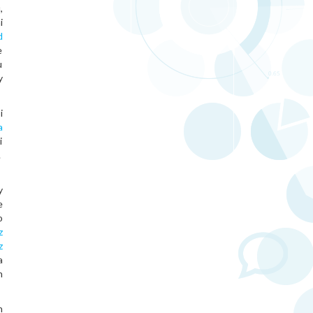
,
i
d
e
u
y
i
a
i
.
y
e
o
z
z
a
h
h