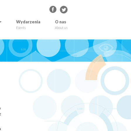
Wydarzenia
O nas
Events
About us
w
z
a