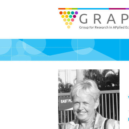
Skip
to
GRAPE - Group for Research in APplied Economics
‎@GRAPE_ORG
main
content