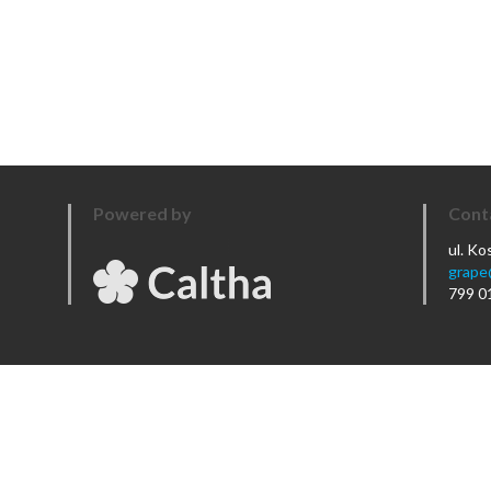
Powered by
Cont
ul. K
grape
799 0