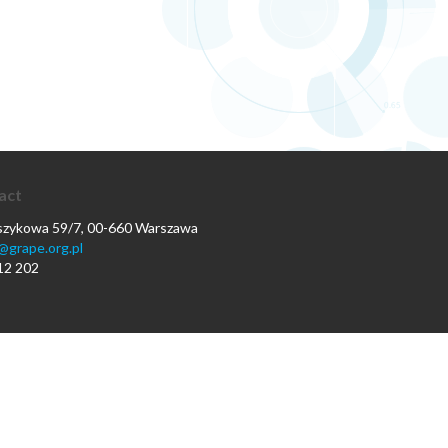
act
oszykowa 59/7, 00-660 Warszawa
@grape.org.pl
12 202