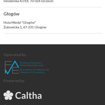
Smolańska 4/318, 70-026 Szczecin
Głogów
Huta Miedzi "Głogów"
Żukowicka 1, 67-231 Głogów
Operated by
Powered by