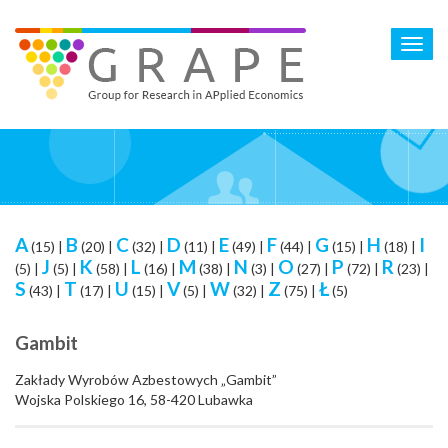
Skip
to
Toggl
main
navig
content
A
B
C
D
E
F
G
H
I
(15)
|
(20)
|
(32)
|
(11)
|
(49)
|
(44)
|
(15)
|
(18)
|
J
K
L
M
N
O
P
R
(5)
|
(5)
|
(58)
|
(16)
|
(38)
|
(3)
|
(27)
|
(72)
|
(23)
|
S
T
U
V
W
Z
Ł
(43)
|
(17)
|
(15)
|
(5)
|
(32)
|
(75)
|
(5)
Gambit
Zakłady Wyrobów Azbestowych „Gambit”
Wojska Polskiego 16, 58-420 Lubawka