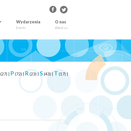
Wydarzenia
O nas
Events
About us
P
R
S
T
(27)
|
(72)
|
(23)
|
(43)
|
(17)
|