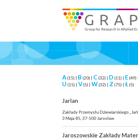
Skip
to
GRAPE - Group for Research in APplied Economics
‎@GRAPE_ORG
main
content
A
B
C
D
E
(15)
|
(20)
|
(32)
|
(11)
|
(49)
U
V
W
Z
Ł
(15)
|
(5)
|
(32)
|
(75)
|
(5)
Jarlan
Zakłady Przemysłu Dziewiarskiego „Jarl
3 Maja 85, 37-500 Jarosław
Jaroszowskie Zakłady Mater