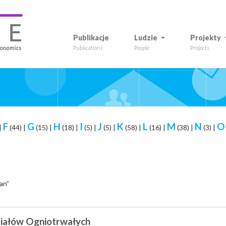
Publikacje
Ludzie
Projekty
Publications
People
Projects
F
G
H
I
J
K
L
M
N
O
|
(44)
|
(15)
|
(18)
|
(5)
|
(5)
|
(58)
|
(16)
|
(38)
|
(3)
|
an”
iałów Ogniotrwałych