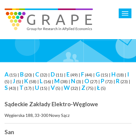
Skip
to
Toggl
main
navig
content
A
B
C
D
E
F
G
H
I
(15)
|
(20)
|
(32)
|
(11)
|
(49)
|
(44)
|
(15)
|
(18)
|
J
K
L
M
N
O
P
R
(5)
|
(5)
|
(58)
|
(16)
|
(38)
|
(3)
|
(27)
|
(72)
|
(23)
|
S
T
U
V
W
Z
Ł
(43)
|
(17)
|
(15)
|
(5)
|
(32)
|
(75)
|
(5)
Sądeckie Zakłady Elektro-Węglowe
Węgierska 188, 33-300 Nowy Sącz
San