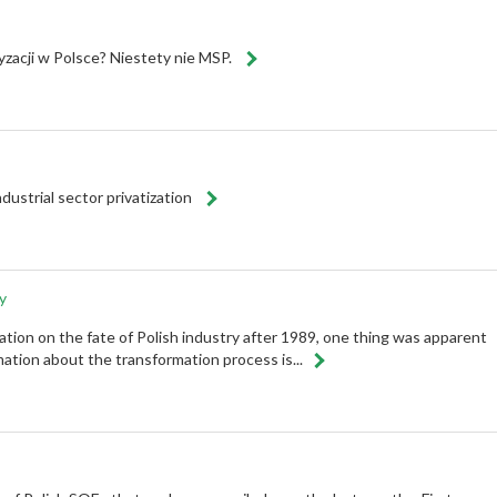
zacji w Polsce? Niestety nie MSP.
ndustrial sector privatization
y
mation on the fate of Polish industry after 1989, one thing was apparent
mation about the transformation process is...