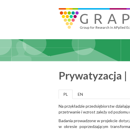
Skip
to
GRAPE - Group for Research in APplied Economics
‎@GRAPE_ORG
main
content
Prywatyzacja | 
PL
EN
Na przykładzie przedsiębiorstw działa
przetrwanie i wzrost zależy od poziomu 
Badania prowadzone w projekcie dotycz
w okresie poprzedzającym transforma