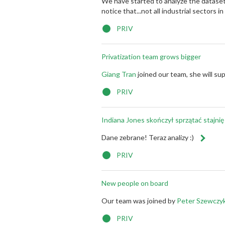
We have started to analyze the dataset
notice that...not all industrial sectors i
PRIV
Privatization team grows bigger
Giang Tran
joined our team, she will su
PRIV
Indiana Jones skończył sprzątać stajni
Dane zebrane! Teraz analizy :)
PRIV
New people on board
Our team was joined by
Peter Szewczy
PRIV