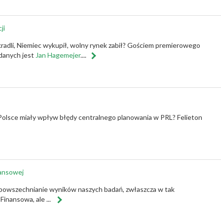
ji
zkradli, Niemiec wykupił, wolny rynek zabił? Gościem premierowego
danych jest
Jan Hagemejer
....
 Polsce miały wpływ błędy centralnego planowania w PRL? Felieton
nansowej
zpowszechnianie wyników naszych badań, zwłaszcza w tak
inansowa, ale ...