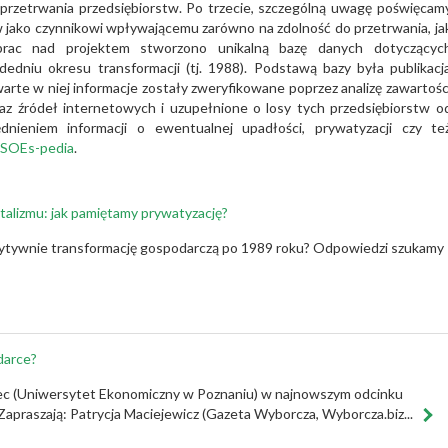
przetrwania przedsiębiorstw. Po trzecie, szczególną uwagę poświęcam
w jako czynnikowi wpływającemu zarówno na zdolność do przetrwania, ja
prac nad projektem stworzono unikalną bazę danych dotyczącyc
dniu okresu transformacji (tj. 1988). Podstawą bazy była publikacj
warte w niej informacje zostały zweryfikowane poprzez analizę zawartośc
az źródeł internetowych i uzupełnione o losy tych przedsiębiorstw o
dnieniem informacji o ewentualnej upadłości, prywatyzacji czy te
SOEs-pedia
.
talizmu: jak pamiętamy prywatyzację?
ytywnie transformację gospodarczą po 1989 roku? Odpowiedzi szukamy
darce?
ec (Uniwersytet Ekonomiczny w Poznaniu) w najnowszym odcinku
praszają: Patrycja Maciejewicz (Gazeta Wyborcza, Wyborcza.biz...