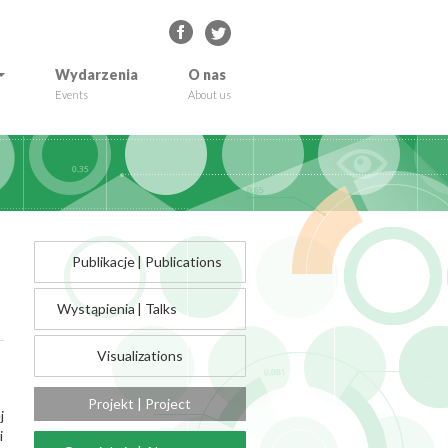
Wydarzenia
O nas
Events
About us
Publikacje
|
Publications
Wystąpienia
|
Talks
Visualizations
Projekt | Project
j
i