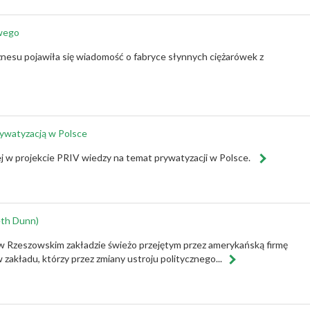
owego
znesu pojawiła się wiadomość o fabryce słynnych ciężarówek z
prywatyzacją w Polsce
 w projekcie PRIV wiedzy na temat prywatyzacji w Polsce.
eth Dunn)
 w Rzeszowskim zakładzie świeżo przejętym przez amerykańską firmę
akładu, którzy przez zmiany ustroju politycznego...