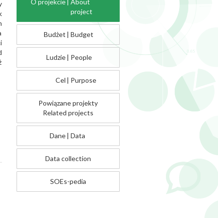
O projekcie
|
About
y
project
k
h
a
Budżet
|
Budget
i
d
Ludzie
|
People
ż
Cel
|
Purpose
Powiązane projekty
Related projects
Dane
|
Data
Data collection
SOEs-pedia