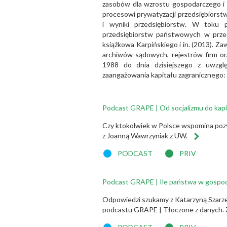
zasobów dla wzrostu gospodarczego i 
procesowi prywatyzacji przedsiębiorst
i wyniki przedsiębiorstw. W toku 
przedsiębiorstw państwowych w przede
książkowa Karpińskiego i in. (2013). Za
archiwów sądowych, rejestrów firm or
1988 do dnia dzisiejszego z uwzglę
zaangażowania kapitału zagranicznego:
Podcast GRAPE | Od socjalizmu do kapi
Czy ktokolwiek w Polsce wspomina poz
z Joanną Wawrzyniak z UW.
PODCAST
PRIV
Podcast GRAPE | Ile państwa w gospo
Odpowiedzi szukamy z Katarzyną Szarz
podcastu GRAPE | Tłoczone z danych. Za