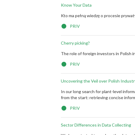
Know Your Data
Kto ma pełną wiedzę o procesie prywaty
PRIV
Cherry picking?
The role of foreign investors in Polish i
PRIV
Uncovering the Veil over Polish Industr
In our long search for plant-level infor
from the start: retrieving concise infor
PRIV
Sector Differences in Data Collecting