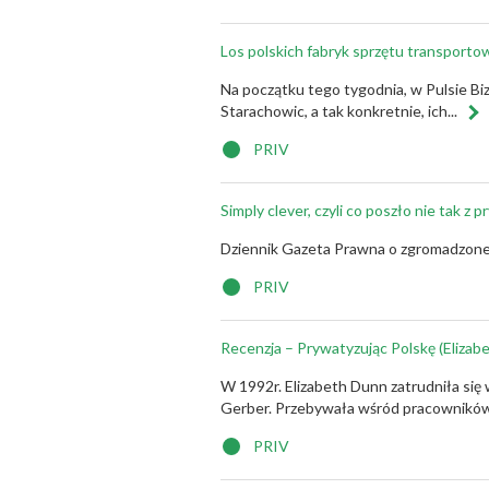
Los polskich fabryk sprzętu transport
Na początku tego tygodnia, w Pulsie Bi
Starachowic, a tak konkretnie, ich...
PRIV
Simply clever, czyli co poszło nie tak z 
Dziennik Gazeta Prawna o zgromadzonej
PRIV
Recenzja – Prywatyzując Polskę (Elizab
W 1992r. Elizabeth Dunn zatrudniła się
Gerber. Przebywała wśród pracowników z
PRIV