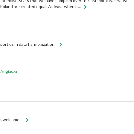
 of Polish SOEs that we have compiled over the last months. First we
n Poland are created equal. At least when it...
pport us in data harmonization.
ę Augiasza
k
, welcome!